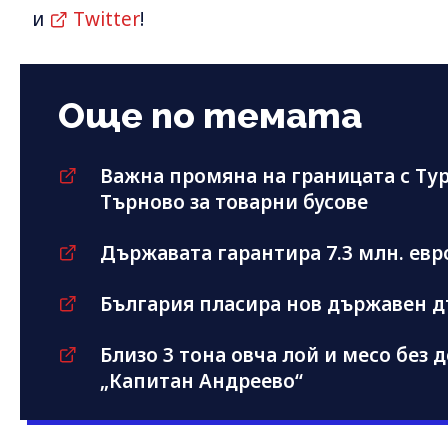
и
Twitter
!
Още по темата
Важна промяна на границата с Ту
Търново за товарни бусове
Държавата гарантира 7.3 млн. евро 
България пласира нов държавен дъ
Близо 3 тона овча лой и месо без
„Капитан Андреево“