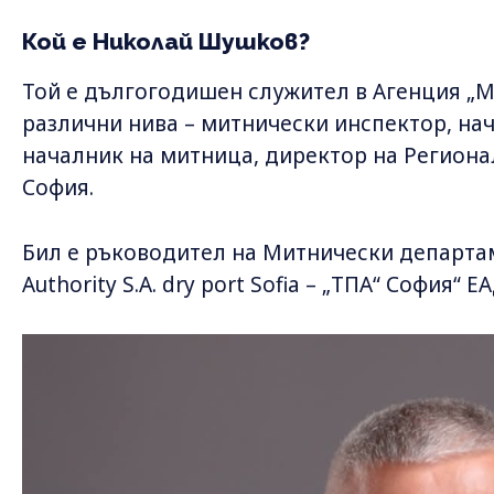
Кой е Николай Шушков?
Той е дългогодишен служител в Агенция „М
различни нива – митнически инспектор, на
началник на митница, директор на Регион
София.
Бил е ръководител на Митнически департаме
Authority S.A. dry port Sofia – „ТПА“ София“ ЕА