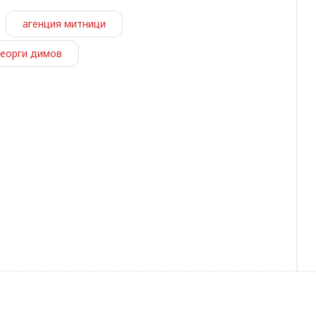
агенция митници
георги димов