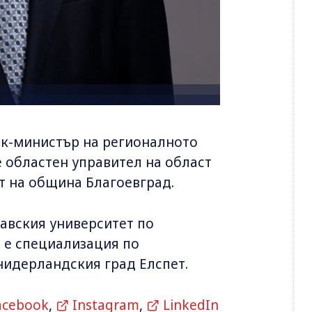
ник-министър на регионалното
е областен управител на област
т на община Благоевград.
авския университет по
 е специализация по
нидерландския град Елспет.
acebook
,
Instagram
,
LinkedIn