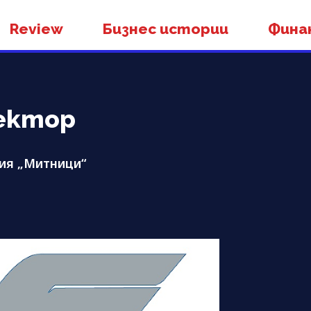
Review
Бизнес истории
Фина
ектор
ия „Митници“