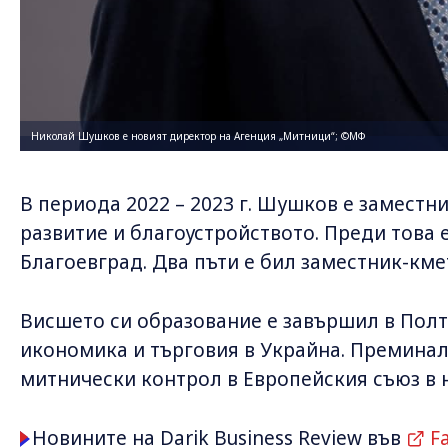
Николай Шушков е новият директор на Агенция „Митници“; ©МФ
В периода 2022 – 2023 г. Шушков е замест
развитие и благоустройството. Преди това 
Благоевград. Два пъти е бил заместник-кме
Висшето си образование е завършил в Полт
икономика и търговия в Украйна. Преминал
митнически контрол в Европейския съюз в 
Новините на Darik Business Review във
F