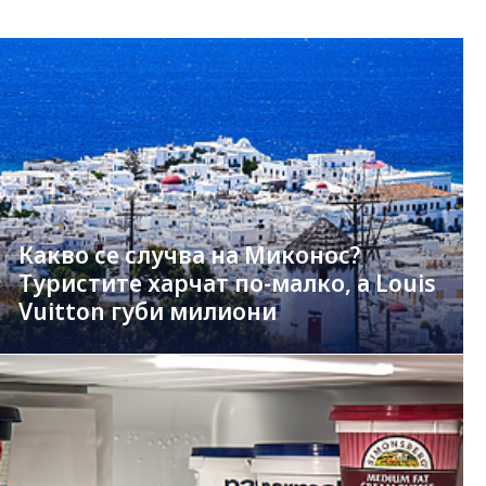
Какво се случва на Миконос?
Туристите харчат по-малко, а Louis
Vuitton губи милиони