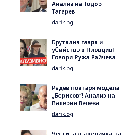
Анализ на Тодор
Тагарев
darik.bg
Брутална гавра и
убийство в Пловдив!
Говори Ружа Райчева
darik.bg
Радев повтаря модела
„Борисов“! Анализ на
Валерия Велева
darik.bg
Честита дъщеричка на