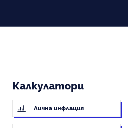
Калкулатори
Лична инфлация