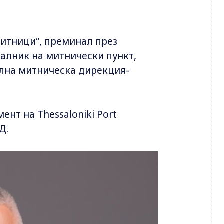
итници“, преминал през
чалник на митнически пункт,
ална митническа дирекция-
нт на Thessaloniki Port
Д.