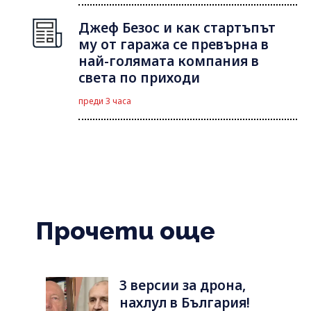
Джеф Безос и как стартъпът
му от гаража се превърна в
най-голямата компания в
света по приходи
преди 3 часа
Прочети още
3 версии за дрона,
нахлул в България!