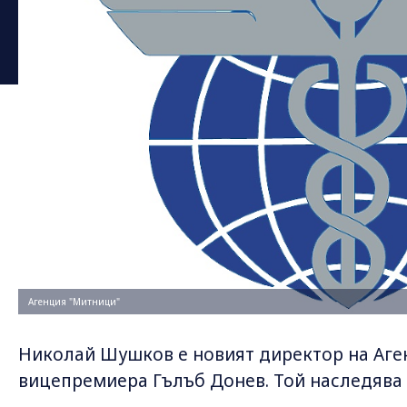
Агенция "Митници"
Николай Шушков е новият директор на Аген
вицепремиера Гълъб Донев. Той наследява 