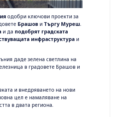
ния
одобри ключови проекти за
довете
Брашов
и
Търгу Муреш
.
а
и да
подобрят градската
ствуващата инфраструктура
и
ъния даде зелена светлина на
железница в градовете Брашов и
овката и внедряването на нови
новна цел е намаляване на
тта в двата региона.