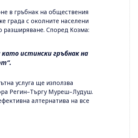
рне в гръбнак на обществения
же града с околните населени
 разширяване. Според Козма:
 като истински гръбнак на
т“.
ътна услуга ще използва
ора Регин–Търгу Муреш–Лудуш.
ефективна алтернатива на все