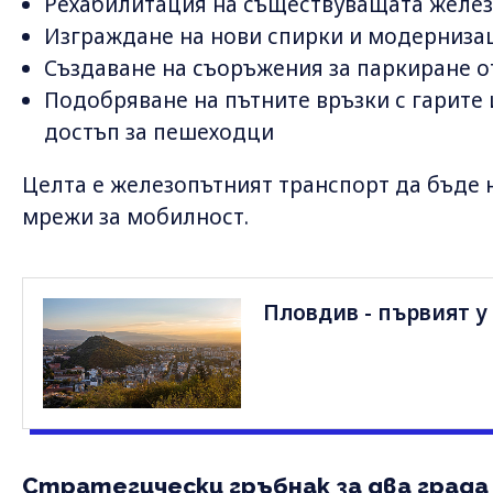
Рехабилитация на съществуващата желез
Изграждане на нови спирки и модерниза
Създаване на съоръжения за паркиране от
Подобряване на пътните връзки с гарите 
достъп за пешеходци
Целта е железопътният транспорт да бъде 
мрежи за мобилност.
Пловдив - първият у
Стратегически гръбнак за два града