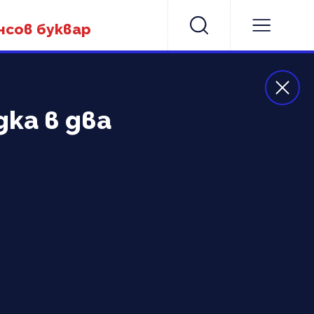
нсов буквар
ка в два