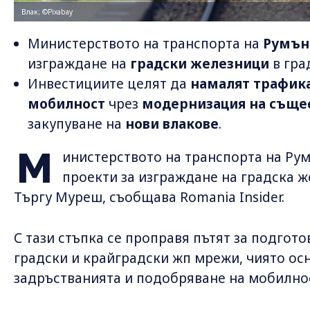
Влак; ©Pixabay
Министерството на транспорта на
Румъ
изграждане на
градски железници
в гра
Инвестициите целят да
намалят трафик
мобилност
чрез
модернизация на съще
закупуване на
нови влакове
.
М
инистерството на транспорта на Рум
проекти за изграждане на градска 
Търгу Муреш, съобщава Romania Insider.
С тази стъпка се проправя пътят за подгот
градски и крайградски жп мрежи, чиято ос
задръстванията и подобряване на мобилнос