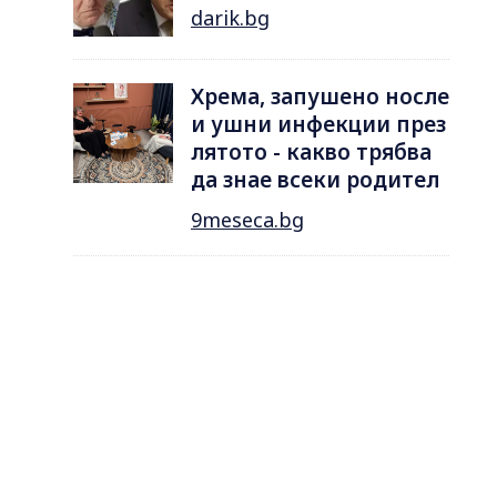
darik.bg
Хрема, запушено носле
и ушни инфекции през
лятотo - какво трябва
да знае всеки родител
9meseca.bg