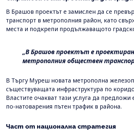
В Брашов проектът е замислен да се превъ
транспорт в метрополния район, като свър
места и подкрепи продължаващото градско
„В Брашов проектът е проектиран
метрополния обществен транспор
В Търгу Муреш новата метрополна железоп
съществуващата инфраструктура по корид
Властите очакват тази услуга да предложи 
по-натоварения пътен трафик в района.
Част от национална стратегия