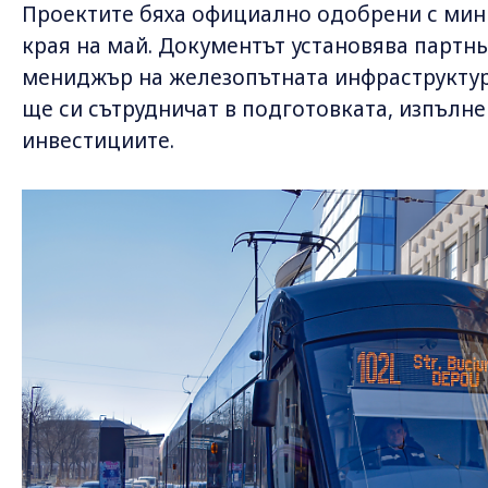
Проектите бяха официално одобрени с мин
края на май. Документът установява парт
мениджър на железопътната инфраструктура
ще си сътрудничат в подготовката, изпълн
инвестициите.