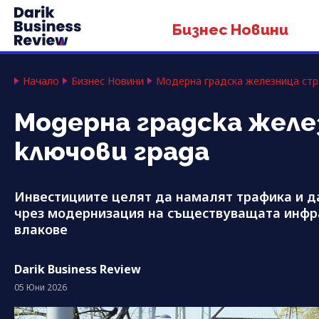
Бизнес Новини
Начало
Бизнес Новини
Модерна градска железница стр
Модерна градска желе
ключови града
Инвестициите целят да намалят трафика и д
чрез модернизация на съществуващата инфра
влакове
Darik Business Review
05 Юни 2026