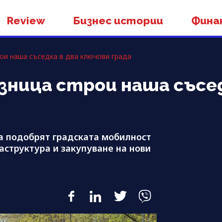
Review
Бизнес истории
Фина
ои наша съседка в два ключови града
зница строи наша съсед
а подобрят градската мобилност
структура и закупуване на нови