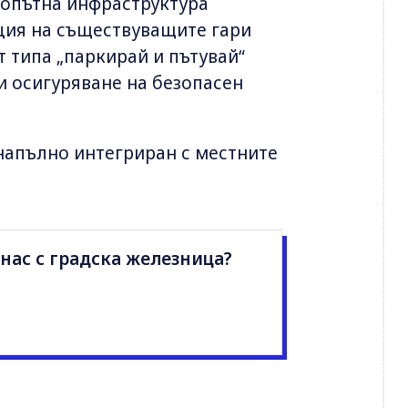
опътна инфраструктура
ция на съществуващите гари
 типа „паркирай и пътувай“
и осигуряване на безопасен
напълно интегриран с местните
 нас с градска железница?