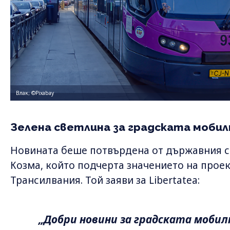
Влак; ©Pixabay
Зелена светлина за градската моби
Новината беше потвърдена от държавния с
Козма, който подчерта значението на проек
Трансилвания. Той заяви за Libertatea:
„Добри новини за градската мобил