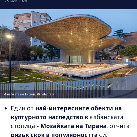
25 Май 2026
Мозайката на Тирана; ©Instagram
Един от
най-интересните обекти на
културното наследство
в албанската
столица -
Мозайката на Тирана
, отчита
рязък скок в популярността
си.