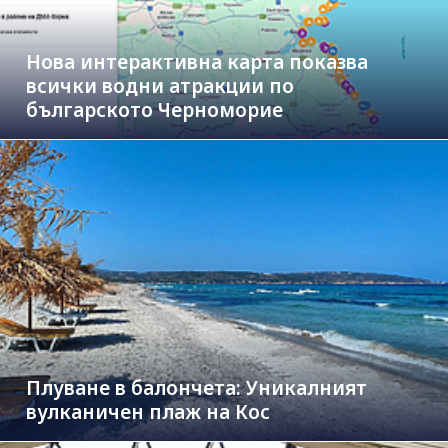
Нова интерактивна карта показва
всички водни атракции по
българското Черноморие
Плуване в балончета: Уникалният
вулканичен плаж на Кос