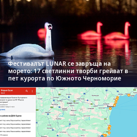
Фестивалът LUNAR се завръща на
морето: 17 светлинни творби грейват в
пет курорта по Южното Черноморие