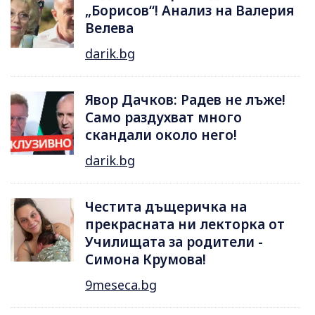
„Борисов“! Анализ на Валерия
Велева
darik.bg
Явор Дачков: Радев не лъже!
Само раздухват много
скандали около него!
darik.bg
Честита дъщеричка на
прекрасната ни лекторка от
Училищата за родители -
Симона Крумова!
9meseca.bg