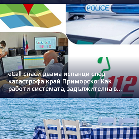
eCall спаси двама испанци след
катастрофа край Приморско: Как
работи системата, задължителна в
новите коли