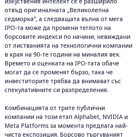
изкуствения интелект се е разширило
отвъд оригиналната „Великолепна
седморка“, а следващата вълна от мега
IPO-та може да промени теглото на
борсовите индекси по начини, невиждани
от листванията на технологични компании
в края на 90-те години на миналия век.
Времето и оценката на IPO-тата обаче
могат да се променят бързо, така че
инвеститорите трябва да внимават със
спекулативните си разпределения.
Комбинацията от трите публични
компании на този етап Alphabet, NVIDIA и
Meta Platforms за момента предлага най-
чиста експозиция. Борсово търгуваният