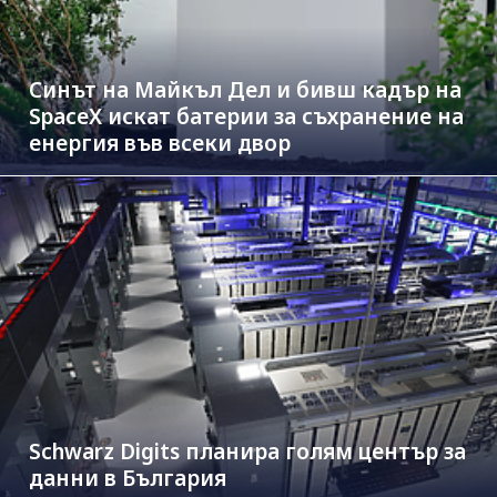
Синът на Майкъл Дeл и бивш кадър на
SpaceX искат батерии за съхранение на
енергия във всеки двор
Schwarz Digits планира голям център за
данни в България