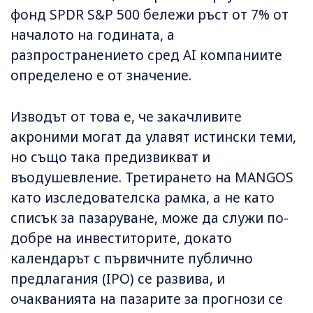
фонд SPDR S&P 500 бележи ръст от 7% от
началото на годината, а
разпространението сред AI компаниите
определено е от значение.
Изводът от това е, че закачливите
акроними могат да улавят истински теми,
но също така предизвикват и
въодушевление. Третирането на MANGOS
като изследователска рамка, а не като
списък за пазаруване, може да служи по-
добре на инвеститорите, докато
календарът с първичните публично
предлагания (IPO) се развива, и
очакванията на пазарите за прогнози се