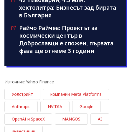
42 пивоварни, 4.5 млн.
хектолитра: Бизнесът зад бирата
в България
Райчо Райчев: Проектът за
космически център в
Доброславци е сложен, първата
фаза ще отнеме 3 години
Източник: Yahoo Finance
Уолстрийт
компании Meta Platforms
Anthropic
NVIDIA
Google
OpenAI и SpaceX
MANGOS
AI
инвестиции