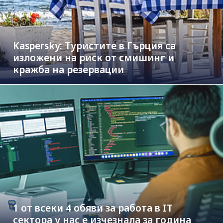
Kaspersky: Туристите в Гърция са
изложени на риск от смишинг и
кражба на резервации
1 от всеки 4 обяви за работа в IT
сектора у нас е изчезнала за година