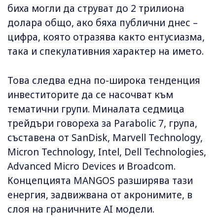
биха могли да струват до 2 трилиона
долара общо, ако бяха публични днес –
цифра, която отразява както ентусиазма,
така и спекулативния характер на името.
Това следва една по-широка тенденция
инвеститорите да се насочват към
тематични групи. Миналата седмица
трейдъри говореха за Parabolic 7, група,
съставена от SanDisk, Marvell Technology,
Micron Technology, Intel, Dell Technologies,
Advanced Micro Devices и Broadcom.
Концепцията MANGOS разширява тази
енергия, задвижвана от акронимите, в
слоя на граничните AI модели.