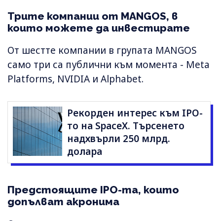
Трите компании от MANGOS, в
които можете да инвестирате
От шестте компании в групата MANGOS
само три са публични към моментa - Meta
Platforms, NVIDIA и Alphabet.
Рекорден интерес към IPO-
то на SpaceX. Търсенето
надхвърли 250 млрд.
долара
Предстоящите IPO-та, които
допълват акронима