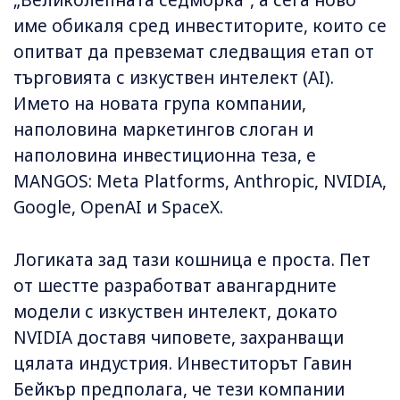
„Великолепната седморка“, а сега ново
име обикаля сред инвеститорите, които се
опитват да превземат следващия етап от
търговията с изкуствен интелект (AI).
Името на новата група компании,
наполовина маркетингов слоган и
наполовина инвестиционна теза, е
MANGOS: Meta Platforms, Anthropic, NVIDIA,
Google, OpenAI и SpaceX.
Логиката зад тази кошница е проста. Пет
от шестте разработват авангардните
модели с изкуствен интелект, докато
NVIDIA доставя чиповете, захранващи
цялата индустрия. Инвеститорът Гавин
Бейкър предполага, че тези компании