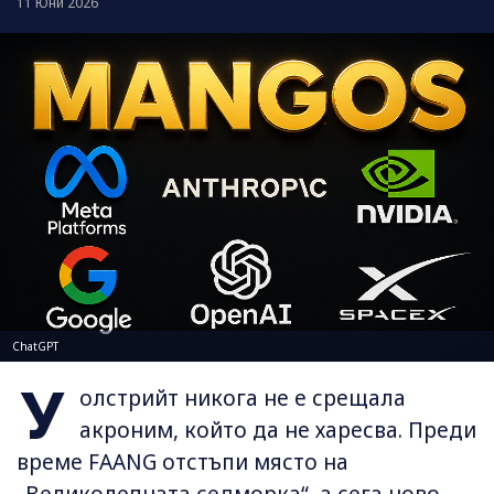
11 Юни 2026
ChatGPT
У
олстрийт никога не е срещала
акроним, който да не харесва. Преди
време FAANG отстъпи място на