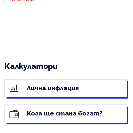
Калкулатори
Лична инфлация
Кога ще стана богат?