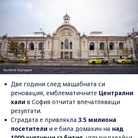
Kaufland България
Две години след мащабната си
реновация, емблематичните
Централни
хали
в София отчитат впечатляващи
резултати.
Сградата е привлякла
3.5 милиона
посетители
и е била домакин на
над
1000 културни събития
, утвърждавайки