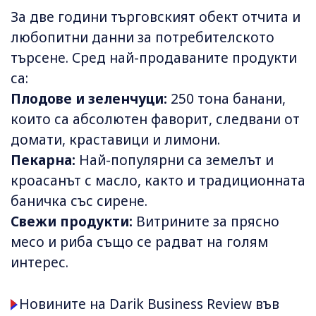
За две години търговският обект отчита и
любопитни данни за потребителското
търсене. Сред най-продаваните продукти
са:
Плодове и зеленчуци:
250 тона банани,
които са абсолютен фаворит, следвани от
домати, краставици и лимони.
Пекарна:
Най-популярни са земелът и
кроасанът с масло, както и традиционната
баничка със сирене.
Свежи продукти:
Витрините за прясно
месо и риба също се радват на голям
интерес.
Новините на Darik Business Review във