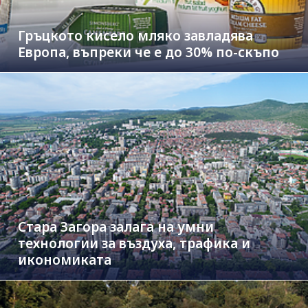
Гръцкото кисело мляко завладява
Европа, въпреки че е до 30% по-скъпо
Стара Загора залага на умни
технологии за въздуха, трафика и
икономиката