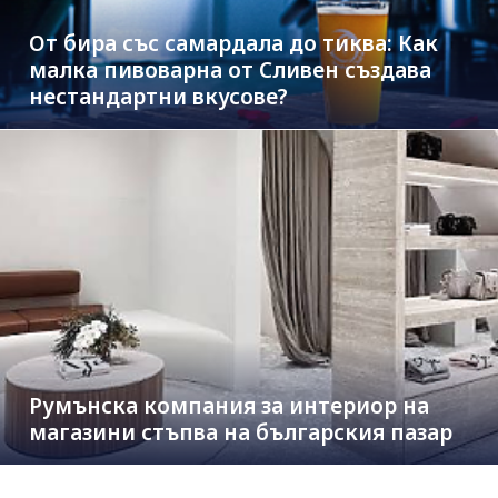
От бира със самардала до тиква: Как
малка пивоварна от Сливен създава
нестандартни вкусове?
Румънска компания за интериор на
магазини стъпва на българския пазар