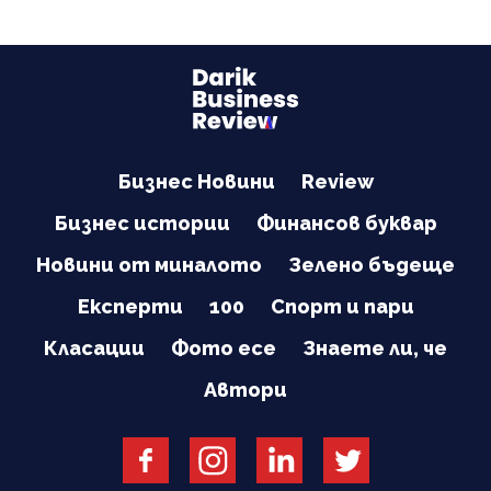
Бизнес Новини
Review
Бизнес истории
Финансов буквар
Новини от миналото
Зелено бъдеще
Експерти
100
Спорт и пари
Класации
Фото есе
Знаете ли, че
Автори