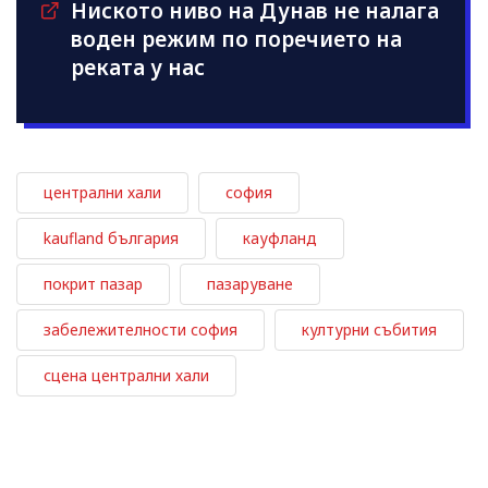
Ниското ниво на Дунав не налага
воден режим по поречието на
реката у нас
централни хали
софия
kaufland българия
кауфланд
покрит пазар
пазаруване
забележителности софия
културни събития
сцена централни хали