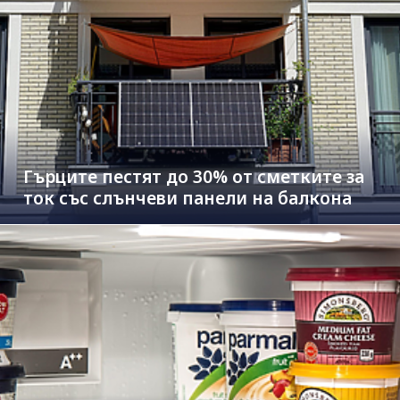
Гърците пестят до 30% от сметките за
ток със слънчеви панели на балкона