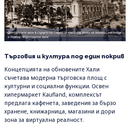
Централните хали в сърцето на София са пресечна точка на минало, настояще
и бъдеще; ©Централни хали
Търговия и култура под един покрив
Концепцията на обновените Хали
съчетава модерна търговска площ с
културни и социални функции. Освен
хипермаркет Kaufland, комплексът
предлага кафенета, заведения за бързо
хранене, книжарница, магазини и дори
зона за виртуална реалност.