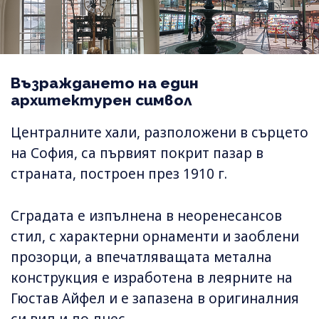
Възраждането на един
архитектурен символ
Централните хали, разположени в сърцето
на София, са първият покрит пазар в
страната, построен през 1910 г.
Сградата е изпълнена в неоренесансов
стил, с характерни орнаменти и заоблени
прозорци, а впечатляващата метална
конструкция е изработена в леярните на
Гюстав Айфел и е запазена в оригиналния