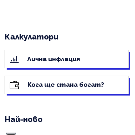
Калкулатори
Лична инфлация
Кога ще стана богат?
Най-ново