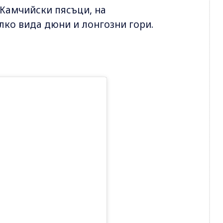
 Камчийски пясъци, на
лко вида дюни и лонгозни гори.