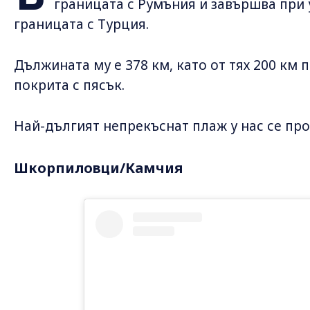
границата с Румъния и завършва при 
границата с Турция.
Дължината му е 378 км, като от тях 200 км
покрита с пясък.
Най-дългият непрекъснат плаж у нас се прос
Шкорпиловци/Камчия