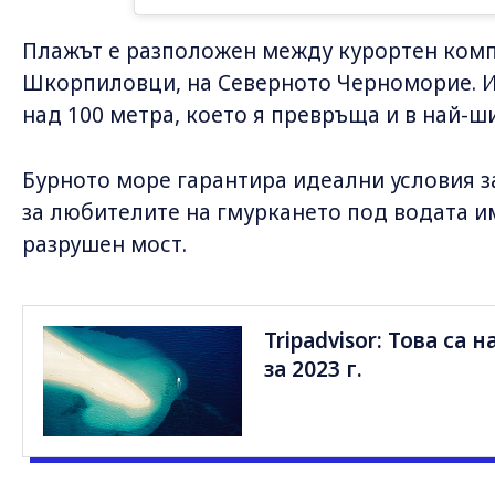
Плажът е разположен между курортен комп
Шкорпиловци, на Северното Черноморие. И
над 100 метра, което я превръща и в най-ши
Бурното море гарантира идеални условия за
за любителите на гмуркането под водата и
разрушен мост.
Tripadvisor: Това са
за 2023 г.