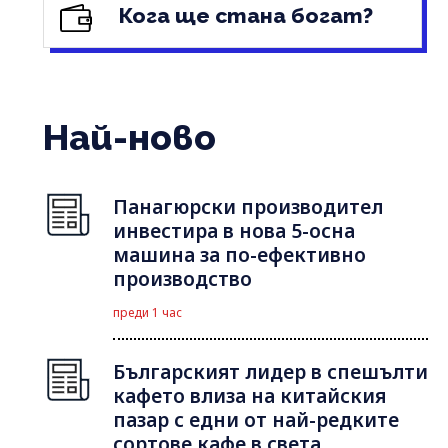
Кога ще стана богат?
Най-ново
Панагюрски производител
инвестира в нова 5-осна
машина за по-ефективно
производство
преди 1 час
Българският лидер в спешълти
кафето влиза на китайския
пазар с едни от най-редките
сортове кафе в света