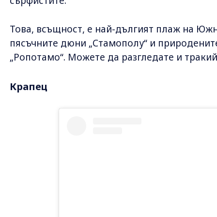
сърфистите.
Това, всъщност, е най-дългият плаж на Юж
пясъчните дюни „Стамополу“ и природените
„Ропотамо“. Можете да разгледате и траки
Крапец