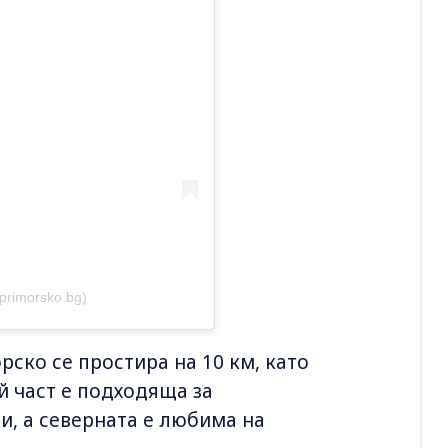
primorsko.bg)
ско се простира на 10 км, като
й част е подходяща за
и, а северната е любима на