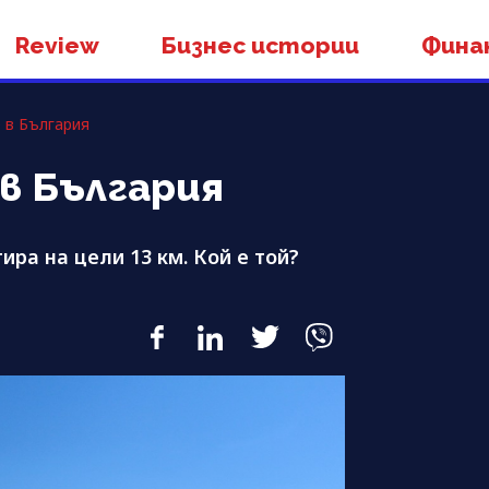
Review
Бизнес истории
Фина
 в България
в България
ира на цели 13 км. Кой е той?