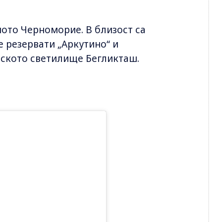
ното Черноморие. В близост са
 резервати „Аркутино“ и
йското светилище Бегликташ.