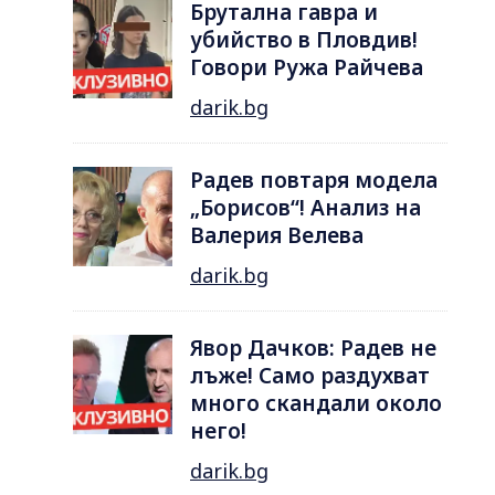
Брутална гавра и
убийство в Пловдив!
Говори Ружа Райчева
darik.bg
Радев повтаря модела
„Борисов“! Анализ на
Валерия Велева
darik.bg
Явор Дачков: Радев не
лъже! Само раздухват
много скандали около
него!
darik.bg