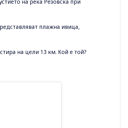
устието на река Резовска при
 представляват плажна ивица,
тира на цели 13 км. Кой е той?