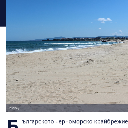
Pixabay
Б
ългарското черноморско крайбрежие 