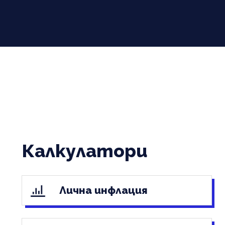
Калкулатори
Лична инфлация