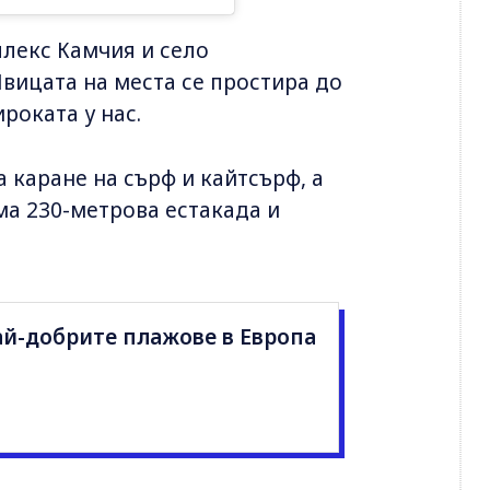
лекс Камчия и село
вицата на места се простира до
роката у нас.
 каране на сърф и кайтсърф, а
ма 230-метрова естакада и
 най-добрите плажове в Европа