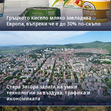
Гръцкото кисело мляко завладява
Европа, въпреки че е до 30% по-скъпо
Стара Загора залага на умни
технологии за въздуха, трафика и
икономиката