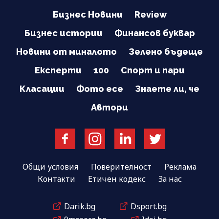
Бизнес Новини
Review
Бизнес истории
Финансов буквар
Новини от миналото
Зелено бъдеще
Експерти
100
Спорт и пари
Класации
Фото есе
Знаете ли, че
Автори
Общи условия
Поверителност
Реклама
Контакти
Етичен кодекс
За нас
Darik.bg
Dsport.bg