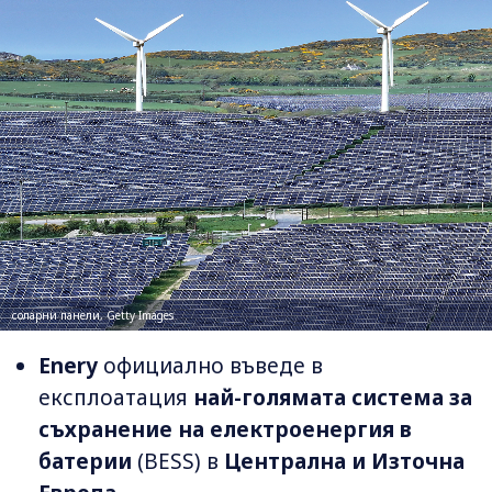
соларни панели, Getty Images
Enery
официално въведе в
експлоатация
най-голямата система за
съхранение на електроенергия в
батерии
(BESS) в
Централна и Източна