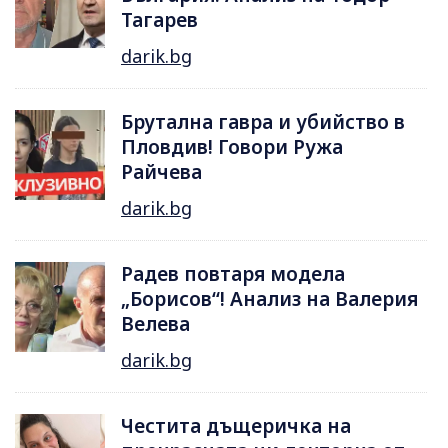
Тагарев
darik.bg
Брутална гавра и убийство в
Пловдив! Говори Ружа
Райчева
darik.bg
Радев повтаря модела
„Борисов“! Анализ на Валерия
Велева
darik.bg
Честита дъщеричка на