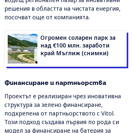
водещ регионален пазар за иновативни
решения в областта на чистата енергия,
посочват още от компанията.
Огромен соларен парк за
над €100 млн. заработи
край Мъглиж (снимки)
Финансиране и партньорства
Проектът е реализиран чрез иновативна
структура за зелено финансиране,
подкрепена от партньорството с Vitol.
Този подход създава първия по рода си
модел за финансиране на батерия за