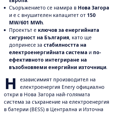
Европа
.
Съоръжението се намира в
Нова Загора
и е с внушителен капацитет от
150
MW/601 MWh
.
Проектът е
ключов за енергийната
сигурност на България
, като ще
допринесе за
стабилността на
електроенергийната система
и
по-
ефективното интегриране на
възобновяеми енергийни източници
.
Н
езависимият производител на
електроенергия Enery официално
откри в Нова Загора най-голямата
система за съхранение на електроенергия
в батерии (BESS) в Централна и Източна