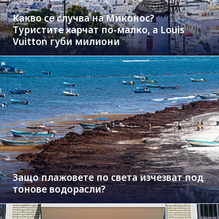
Какво се случва на Миконос?
Туристите харчат по-малко, а Louis
Vuitton губи милиони
Защо плажовете по света изчезват под
тонове водорасли?