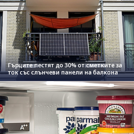
Гърците пестят до 30% от сметките за
ток със слънчеви панели на балкона