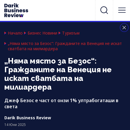
Начало
Бизнес Новини
Туризъм
„Няма място за Безос“: Гражданите на Венеция не искат
сватбата на милиардера
„Няма място за Безос“:
Гражданите на Венеция не
искат сватбата на
милиардера
Джеф Безос е част от онзи 1% ултрабогаташи в
света
Darik Business Review
14 Юни 2025