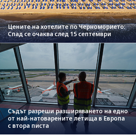
Цените на хотелите по Черноморието:
Спад се очаква след 15 септември
Съдът разреши разширяването на едно
от най-натоварените летища в Европа
с втора писта