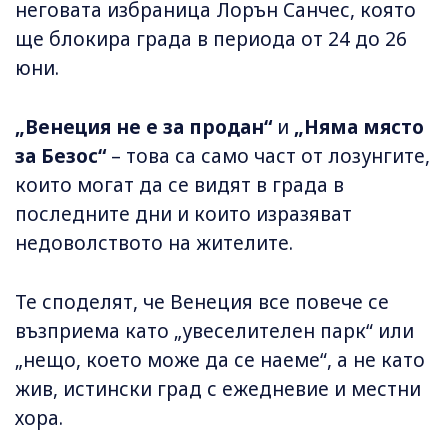
неговата избраница Лорън Санчес, която
ще блокира града в периода от 24 до 26
юни.
„Венеция не е за продан“
и
„Няма място
за Безос“
– това са само част от лозунгите,
които могат да се видят в града в
последните дни и които изразяват
недоволството на жителите.
Те споделят, че Венеция все повече се
възприема като „увеселителен парк“ или
„нещо, което може да се наеме“, а не като
жив, истински град с ежедневие и местни
хора.