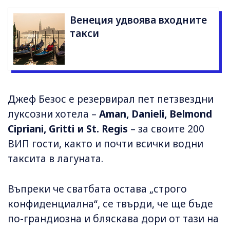
Венеция удвоява входните
такси
Джеф Безос е резервирал пет петзвездни
луксозни хотела –
Aman, Danieli, Belmond
Cipriani, Gritti и St. Regis
– за своите 200
ВИП гости, както и почти всички водни
таксита в лагуната.
Въпреки че сватбата остава „строго
конфиденциална“, се твърди, че ще бъде
по-грандиозна и бляскава дори от тази на