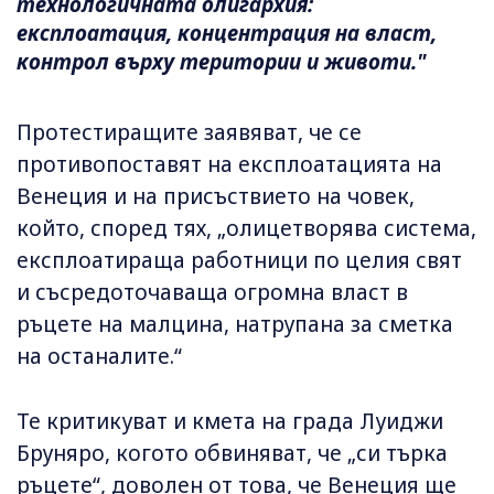
технологичната олигархия:
експлоатация, концентрация на власт,
контрол върху територии и животи."
Протестиращите заявяват, че се
противопоставят на експлоатацията на
Венеция и на присъствието на човек,
който, според тях, „олицетворява система,
експлоатираща работници по целия свят
и съсредоточаваща огромна власт в
ръцете на малцина, натрупана за сметка
на останалите.“
Те критикуват и кмета на града Луиджи
Бруняро, когото обвиняват, че „си търка
ръцете“, доволен от това, че Венеция ще