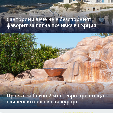
Санторини вече не е безспорният
фаворит за лятна почивка в Гърция
Проект за близо 7 млн. евро превръща
сливенско село в спа курорт