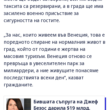
таксита са резервирани, а в града ще има
засилено военно присъствие за
сигурността на гостите.
„За нас, които живеем във Венеция, това е
поредното спиране на нормалния живот в
град, който от години е жертва на
масовия туризъм. Венеция отново се
превръща в увеселителен парк за
милиардери, а ние живущите понасяме
последствията всеки ден“, казват
гражданите.
Бившата съпруга на Джеф
Безос дарила $19 млрд.