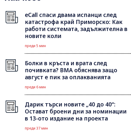
eCall спаси двама испанци след
катастрофа край Приморско: Как
работи системата, задължителна в
новите коли
преди 5 мин
Болки в кръста и врата след
почивката? ВМА обяснява защо
август е пик за оплакванията
преди 6 мин
Дарик търси новите „40 до 40“:
Остават броени дни за номинации
в 13-ото издание на проекта
преди 37 мин