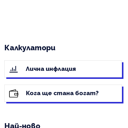
Калкулатори
Лична инфлация
Кога ще стана богат?
Най-ново