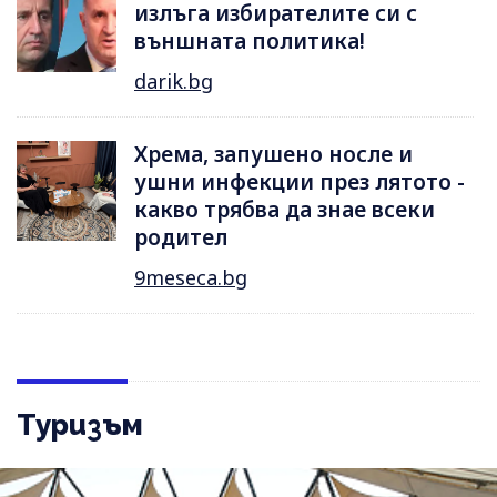
излъга избирателите си с
външната политика!
darik.bg
Хрема, запушено носле и
ушни инфекции през лятотo -
какво трябва да знае всеки
родител
9meseca.bg
Туризъм