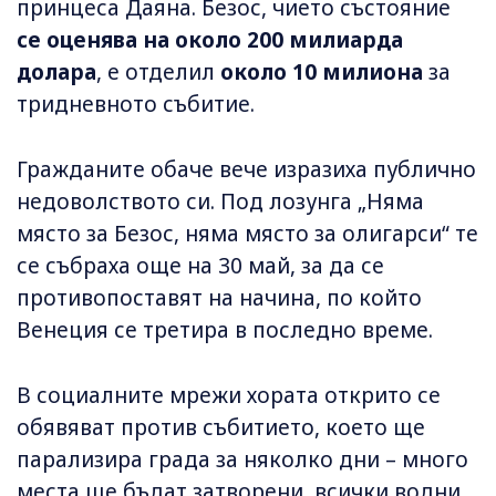
принцеса Даяна. Безос, чието състояние
се оценява на около 200 милиарда
долара
, е отделил
около 10 милиона
за
тридневното събитие.
Гражданите обаче вече изразиха публично
недоволството си. Под лозунга „Няма
място за Безос, няма място за олигарси“ те
се събраха още на 30 май, за да се
противопоставят на начина, по който
Венеция се третира в последно време.
В социалните мрежи хората открито се
обявяват против събитието, което ще
парализира града за няколко дни – много
места ще бъдат затворени, всички водни