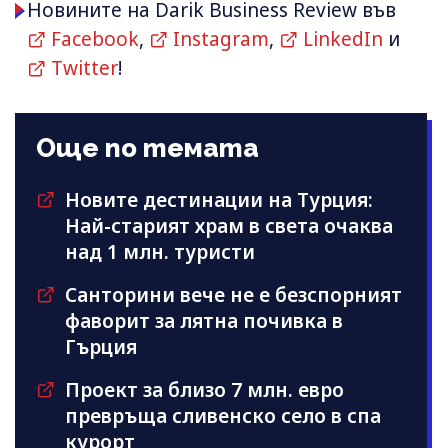
Новините на Darik Business Review във
Facebook
,
Instagram
,
LinkedIn
и
Twitter
!
Още по темата
Новите дестинации на Турция:
Най-старият храм в света очаква
над 1 млн. туристи
Санторини вече не е безспорният
фаворит за лятна почивка в
Гърция
Проект за близо 7 млн. евро
превръща сливенско село в спа
курорт