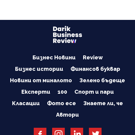
Бизнес Новини
Review
Бизнес истории
Финансов буквар
Новини от миналото
Зелено бъдеще
Експерти
100
Спорт и пари
Класации
Фото есе
Знаете ли, че
Автори