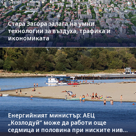
Стара Загора залага на умни
технологии за въздуха, трафика и
икономиката
Енергийният министър: АЕЦ
„Козлодуй“ може да работи още
седмица и половина при ниските нива