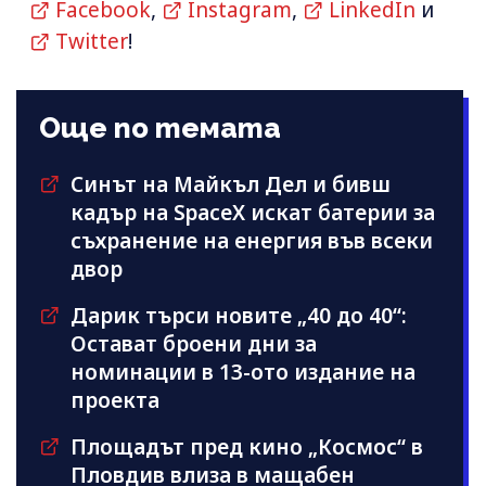
Facebook
,
Instagram
,
LinkedIn
и
Twitter
!
Още по темата
Синът на Майкъл Дeл и бивш
кадър на SpaceX искат батерии за
съхранение на енергия във всеки
двор
Дарик търси новите „40 до 40“:
Остават броени дни за
номинации в 13-ото издание на
проекта
Площадът пред кино „Космос“ в
Пловдив влиза в мащабен