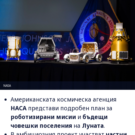
NASA
Американската космическа агенция
НАСА
представи подробен план за
роботизирани мисии
и
бъдещи
човешки поселения
на
Луната
.
В амбициозния проект участват
частни