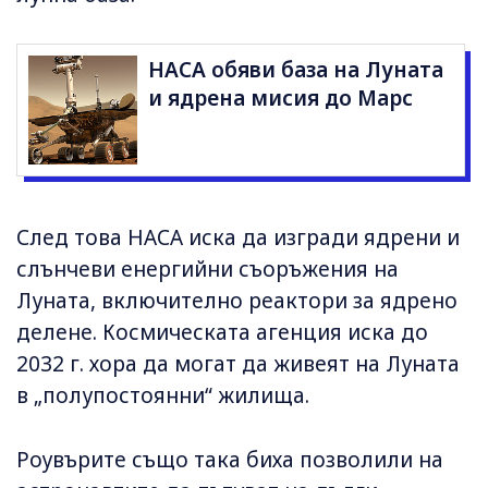
НАСА обяви база на Луната
и ядрена мисия до Марс
След това НАСА иска да изгради ядрени и
слънчеви енергийни съоръжения на
Луната, включително реактори за ядрено
делене. Космическата агенция иска до
2032 г. хора да могат да живеят на Луната
в „полупостоянни“ жилища.
Роувърите също така биха позволили на