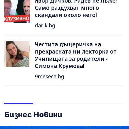
Явор Дачков: Радев не лъже!
Само раздухват много
скандали около него!
darik.bg
Честита дъщеричка на
прекрасната ни лекторка от
Училищата за родители -
Симона Крумова!
9meseca.bg
Бизнес Новини