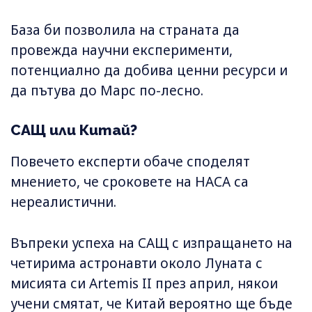
База би позволила на страната да
провежда научни експерименти,
потенциално да добива ценни ресурси и
да пътува до Марс по-лесно.
САЩ или Китай?
Повечето експерти обаче споделят
мнението, че сроковете на НАСА са
нереалистични.
Въпреки успеха на САЩ с изпращането на
четирима астронавти около Луната с
мисията си Artemis II през април, някои
учени смятат, че Китай вероятно ще бъде