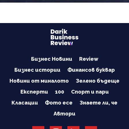
на Дунав
Бизнес Новини
Review
Бизнес истории
Финансов буквар
Новини от миналото
Зелено бъдеще
Експерти
100
Спорт и пари
Класации
Фото есе
Знаете ли, че
Автори