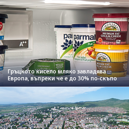
Гръцкото кисело мляко завладява
Европа, въпреки че е до 30% по-скъпо