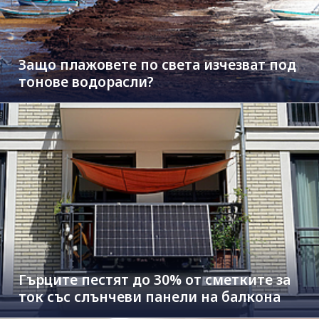
Защо плажовете по света изчезват под
тонове водорасли?
Гърците пестят до 30% от сметките за
ток със слънчеви панели на балкона