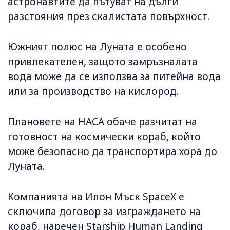
астронавтите да пътуват на дълги
разстояния през скалистата повърхност.
Южният полюс на Луната е особено
привлекателен, защото замръзналата
вода може да се използва за питейна вода
или за производство на кислород.
Плановете на НАСА обаче разчитат на
готовност на космически кораб, който
може безопасно да транспортира хора до
Луната.
Компанията на Илон Мъск SpaceX е
сключила договор за изграждането на
кораб, наречен Starship Human Landing