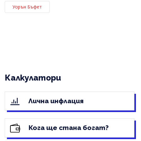
Уорън Бъфет
Калкулатори
Лична инфлация
Кога ще стана богат?