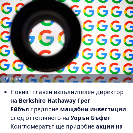
Getty Images
Новият главен изпълнителен директор
на
Berkshire Hathaway
Грег
Ейбъл
предприе
мащабни инвестиции
след оттеглянето на
Уорън Бъфет
.
Конгломератът ще придобие
акции на