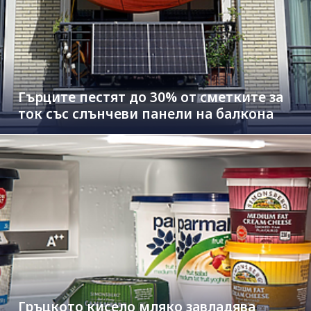
Гърците пестят до 30% от сметките за
ток със слънчеви панели на балкона
Гръцкото кисело мляко завладява