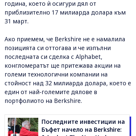
година, което ѝ осигури дял от
приблизително 17 милиарда долара към
31 март.
Ако приемем, че Berkshire не е намалила
позицията си оттогава и че изпълни
последната си сделка с Alphabet,
конгломератът ще притежава акции на
големи технологични компании на
стойност над 32 милиарда долара, което е
един от най-големите дялове в
портфолиото на Berkshire.
Последните инвестиции на
Бъфет начело на Berkshire: