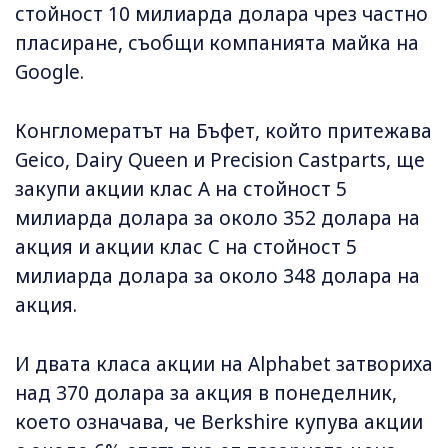
стойност 10 милиарда долара чрез частно
пласиране, съобщи компанията майка на
Google.
Конгломератът на Бъфет, който притежава
Geico, Dairy Queen и Precision Castparts, ще
закупи акции клас А на стойност 5
милиарда долара за около 352 долара на
акция и акции клас C на стойност 5
милиарда долара за около 348 долара на
акция.
И двата класа акции на Alphabet затвориха
над 370 долара за акция в понеделник,
което означава, че Berkshire купува акции