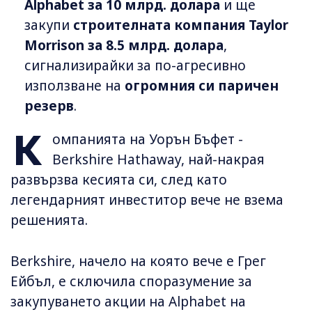
Alphabet за 10 млрд. долара
и ще
закупи
строителната компания Taylor
Morrison за 8.5 млрд. долара
,
сигнализирайки за по-агресивно
използване на
огромния си паричен
резерв
.
К
омпанията на Уорън Бъфет -
Berkshire Hathaway, най-накрая
развързва кесията си, след като
легендарният инвеститор вече не взема
решенията.
Berkshire, начело на която вече е Грег
Ейбъл, е сключила споразумение за
закупуването акции на Alphabet на