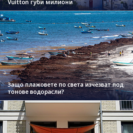
Vuitton губи милиони
Защо плажовете по света изчезват под
тонове водорасли?