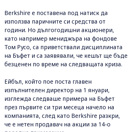
Berkshire е поставена под натиск да
използва паричните си средства от
години. Но дългогодишни акционери,
като например мениджъра на фондове
Том Русо, са приветствали дисциплината
на Бъфет и са заявявали, че кешът ще бъде
безценен по време на следващата криза.
Ейбъл, който пое поста главен
изпълнителен директор на 1 януари,
изглежда следваше примера на Бъфет
през първите си три месеца начело на
компанията, след като Berkshire разкри,
че е нетен продавач на акции за 14-о