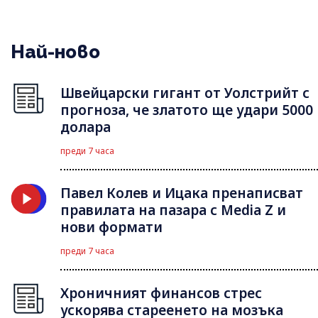
Най-ново
Швейцарски гигант от Уолстрийт с
прогноза, че златото ще удари 5000
долара
преди 7 часа
Павел Колев и Ицака пренаписват
правилата на пазара с Media Z и
нови формати
преди 7 часа
Хроничният финансов стрес
ускорява стареенето на мозъка