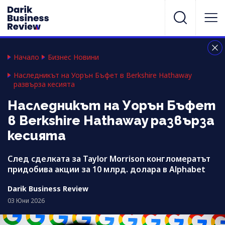
Начало
Бизнес Новини
Наследникът на Уорън Бъфет в Berkshire Hathaway
развърза кесията
Наследникът на Уорън Бъфет
в Berkshire Hathaway развърза
кесията
След сделката за Taylor Morrison конгломератът
придобива акции за 10 млрд. долара в Alphabet
Darik Business Review
03 Юни 2026