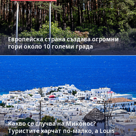
Европейска страна създава огромни
гори около 10 големи града
Какво се случва на Миконос?
Туристите харчат по-малко, а Louis