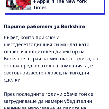
⬇️ Apple, ⬆️ The New York
Times
Парите рaботят за Berkshire
Бъфет, който приключи
шестдесетгодишния си мандат като
главен изпълнителен директор на
Berkshire в края на миналата година, но
остава председател на компанията, е
световноизвестен ловец на изгодни
сделки.
През последните години обаче той се
затрудняваше да намери убедителни
начини за използване на парите на