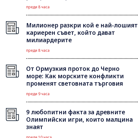
преди 8 часа
Милионер разкри кой е най-лошият
кариерен съвет, който дават
милиардерите
преди 8 часа
От Ормузкия проток до Черно
море: Как морските конфликти
променят световната търговия
преди 9 часа
9 любопитни факта за древните
Олимпийски игри, които малцина
знаят
преди 10 часа