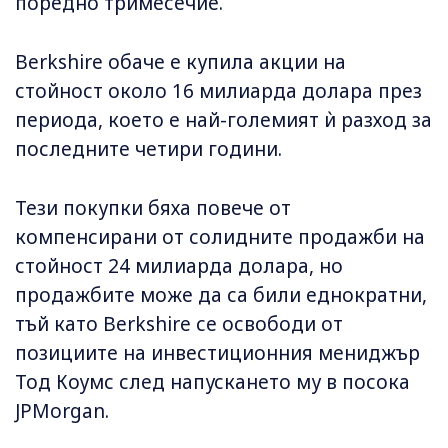
поредно тримесечие.
Berkshire обаче е купила акции на
стойност около 16 милиарда долара през
периода, което е най-големият ѝ разход за
последните четири години.
Тези покупки бяха повече от
компенсирани от солидните продажби на
стойност 24 милиарда долара, но
продажбите може да са били еднократни,
тъй като Berkshire се освободи от
позициите на инвестиционния мениджър
Тод Коумс след напускането му в посока
JPMorgan.