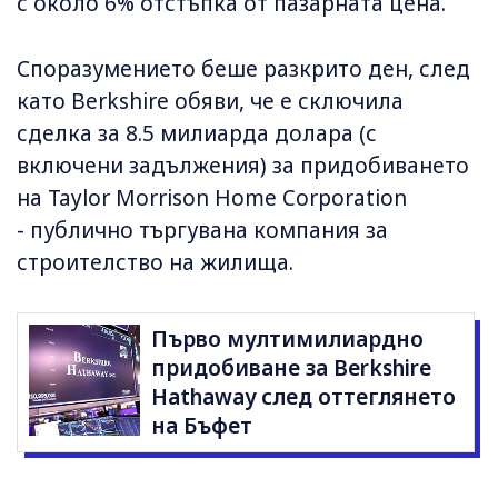
с около 6% отстъпка от пазарната цена.
Споразумението беше разкрито ден, след
като Berkshire обяви, че е сключила
сделка за 8.5 милиарда долара (с
включени задължения) за придобиването
на Taylor Morrison Home Corporation
- публично търгувана компания за
строителство на жилища.
Първо мултимилиардно
придобиване за Berkshire
Hathaway след оттеглянето
на Бъфет