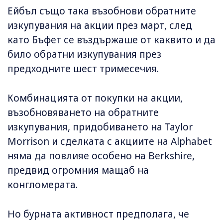
Ейбъл също така възобнови обратните
изкупувания на акции през март, след
като Бъфет се въздържаше от каквито и да
било обратни изкупувания през
предходните шест тримесечия.
Комбинацията от покупки на акции,
възобновяването на обратните
изкупувания, придобиването на Taylor
Morrison и сделката с акциите на Alphabet
няма да повлияе особено на Berkshire,
предвид огромния мащаб на
конгломерата.
Но бурната активност предполага, че