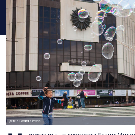
дете в София / Pexels
инистърът на културата Евтим Мил