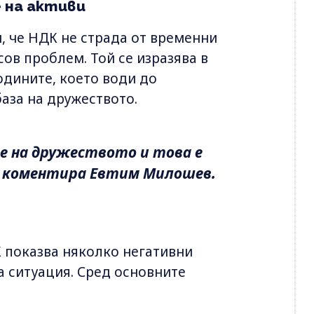
 на активи
, че НДК не страда от временни
сов проблем. Той се изразява в
одините, което води до
аза на дружеството.
е на дружеството и това е
 коментира Евтим Милошев.
 показва няколко негативни
а ситуация. Сред основните