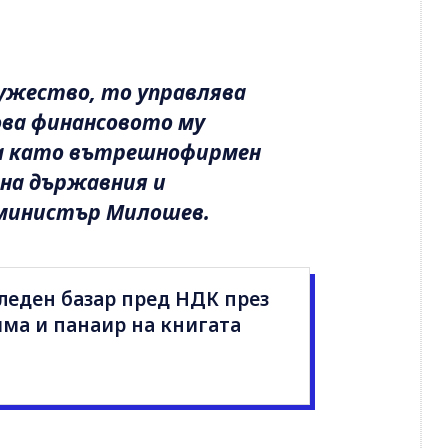
ружество, то управлява
ова финансовото му
да като вътрешнофирмен
 на държавния и
 министър Милошев.
леден базар пред НДК през
има и панаир на книгата