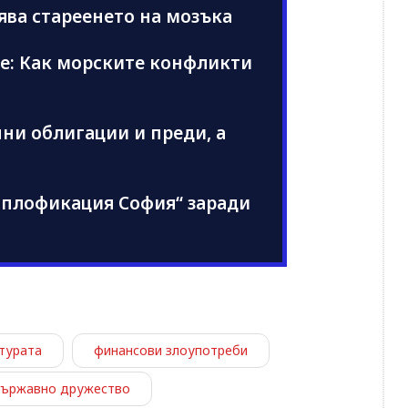
ява стареенето на мозъка
е: Как морските конфликти
ни облигации и преди, а
оплофикация София“ заради
турата
финансови злоупотреби
ържавно дружество