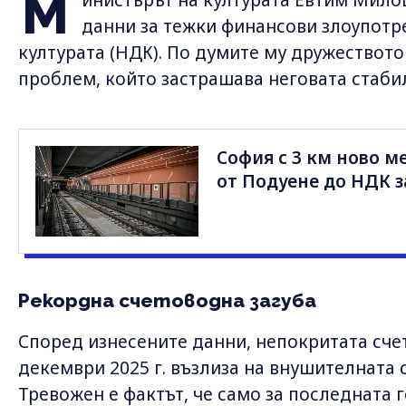
М
данни за тежки финансови злоупотр
културата (НДК). По думите му дружеството
проблем, който застрашава неговата стабил
София с 3 км ново ме
от Подуене до НДК з
Рекордна счетоводна загуба
Според изнесените данни, непокритата сче
декември 2025 г. възлиза на внушителната с
Тревожен е фактът, че само за последната г