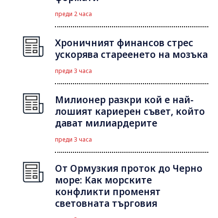
преди 2 часа
Хроничният финансов стрес
ускорява стареенето на мозъка
преди 3 часа
Милионер разкри кой е най-
лошият кариерен съвет, който
дават милиардерите
преди 3 часа
От Ормузкия проток до Черно
море: Как морските
конфликти променят
световната търговия