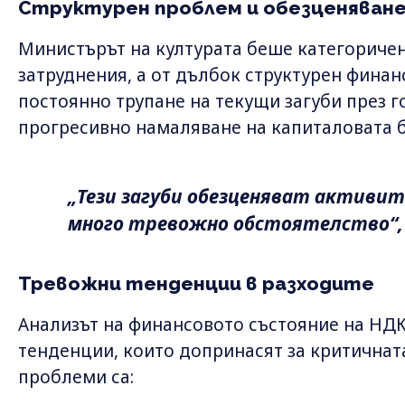
Структурен проблем и обезценяване
Министърът на културата беше категоричен
затруднения, а от дълбок структурен финан
постоянно трупане на текущи загуби през г
прогресивно намаляване на капиталовата б
„Тези загуби обезценяват активит
много тревожно обстоятелство“,
Тревожни тенденции в разходите
Анализът на финансовото състояние на НДК
тенденции, които допринасят за критичнат
проблеми са: