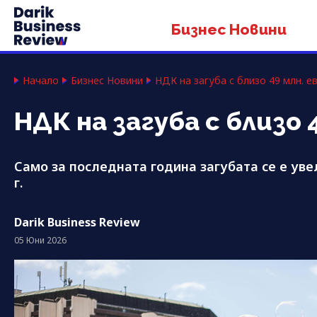
Бизнес Новини
Начало
Бизнес Новини
НДК на загуба с близо 49 млн. е
НДК на загуба с близо 
Само за последната година загубата се е уве
г.
Darik Business Review
05 Юни 2026