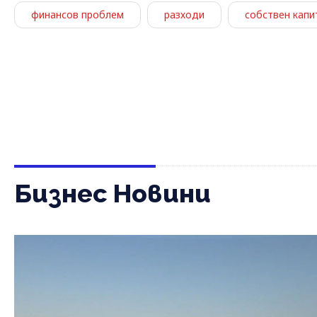
финансов проблем
разходи
собствен капи
Бизнес Новини