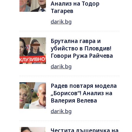
Анализ на Тодор
Тагарев
darik.bg
Брутална гавра и
убийство в Пловдив!
Говори Ружа Райчева
darik.bg
Радев повтаря модела
„Борисов“! Анализ на
Валерия Велева
darik.bg
Честита дъщеричка на