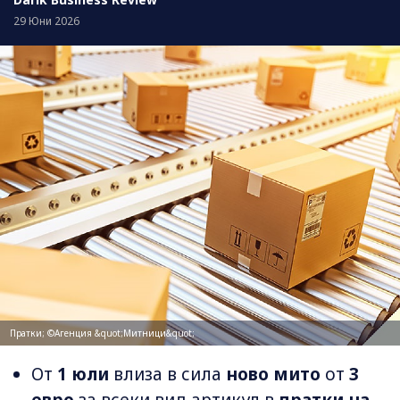
29 Юни 2026
Пратки; ©Агенция &quot;Митници&quot;
От
1 юли
влиза в сила
ново мито
от
3
евро
за всеки вид артикул в
пратки на