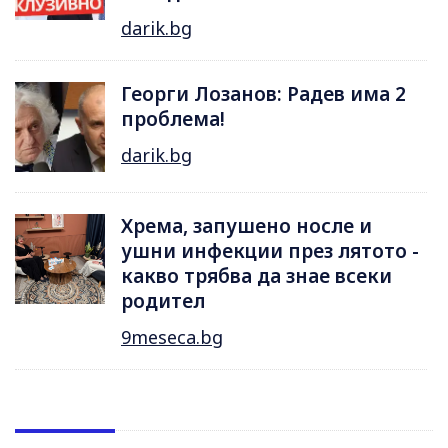
darik.bg
Георги Лозанов: Радев има 2
проблема!
darik.bg
Хрема, запушено носле и
ушни инфекции през лятотo -
какво трябва да знае всеки
родител
9meseca.bg