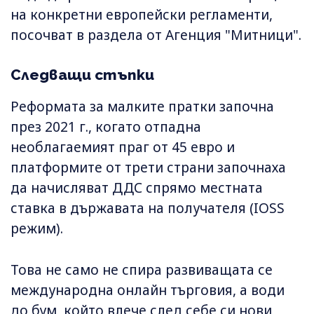
на конкретни европейски регламенти,
посочват в раздела от Агенция "Митници".
Следващи стъпки
Реформата за малките пратки започна
през 2021 г., когато отпадна
необлагаемият праг от 45 евро и
платформите от трети страни започнаха
да начисляват ДДС спрямо местната
ставка в държавата на получателя (IOSS
режим).
Това не само не спира развиващата се
международна онлайн търговия, а води
до бум, който влече след себе си нови