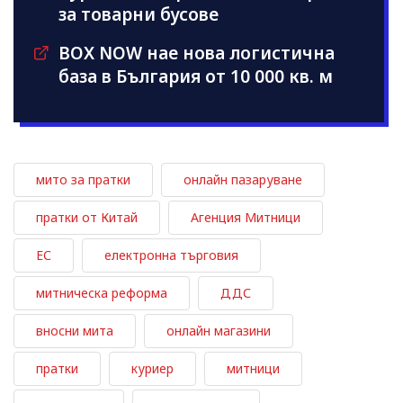
за товарни бусове
BOX NOW нае нова логистична
база в България от 10 000 кв. м
мито за пратки
онлайн пазаруване
пратки от Китай
Агенция Митници
ЕС
електронна търговия
митническа реформа
ДДС
вносни мита
онлайн магазини
пратки
куриер
митници