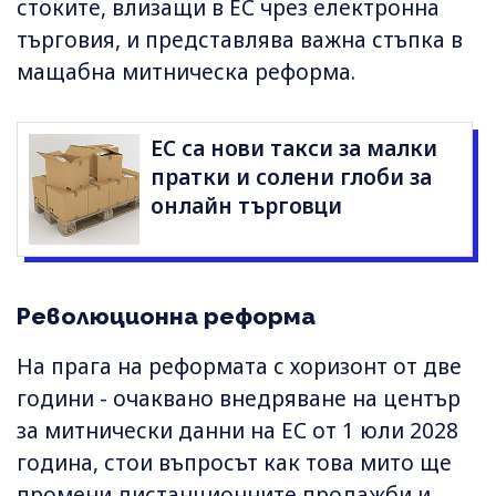
стоките, влизащи в ЕС чрез електронна
търговия, и представлява важна стъпка в
мащабна митническа реформа.
ЕС са нови такси за малки
пратки и солени глоби за
онлайн търговци
Революционна реформа
На прага на реформата с хоризонт от две
години - очаквано внедряване на център
за митнически данни на ЕС от 1 юли 2028
година, стои въпросът как това мито ще
промени дистанционните продажби и