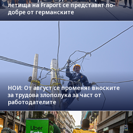
летища на Fraport се представят по-
добре от германските
НОИ: От август се променят вноските
за трудова злополука за част от
работодателите