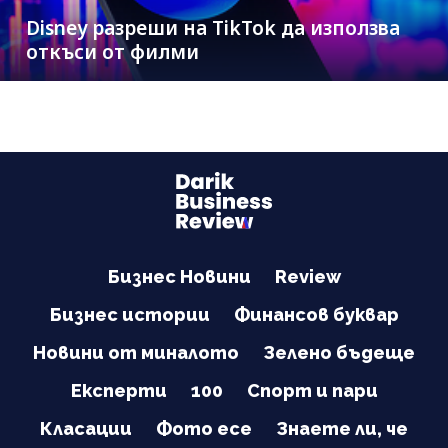
Disney разреши на TikTok да използва
откъси от филми
Бизнес Новини
Review
Бизнес истории
Финансов буквар
Новини от миналото
Зелено бъдеще
Експерти
100
Спорт и пари
Класации
Фото есе
Знаете ли, че