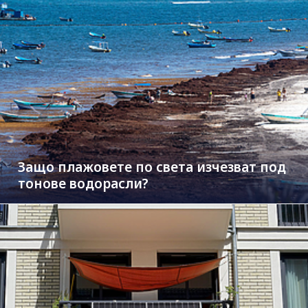
Защо плажовете по света изчезват под
тонове водорасли?