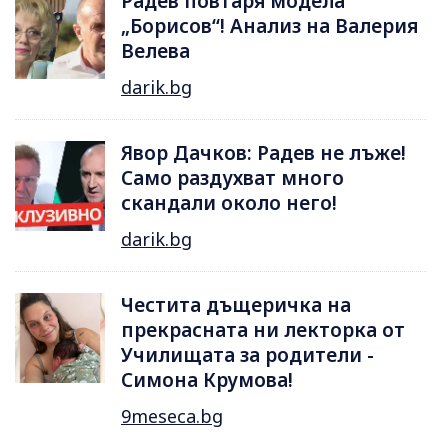
Радев повтаря модела
„Борисов“! Анализ на Валерия
Велева
darik.bg
Явор Дачков: Радев не лъже!
Само раздухват много
скандали около него!
darik.bg
Честита дъщеричка на
прекрасната ни лекторка от
Училищата за родители -
Симона Крумова!
9meseca.bg