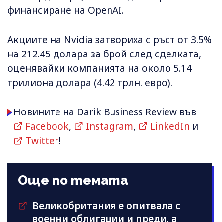
финансиране на OpenAI.
Акциите на Nvidia затвориха с ръст от 3.5%
на 212.45 долара за брой след сделката,
оценявайки компанията на около 5.14
трилиона долара (4.42 трлн. евро).
Новините на Darik Business Review във
Facebook
,
Instagram
,
LinkedIn
и
Twitter
!
Още по темата
Великобритания е опитвала с
военни облигации и преди, а