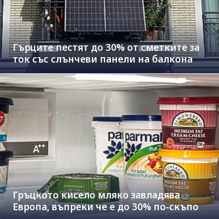
Гърците пестят до 30% от сметките за
ток със слънчеви панели на балкона
Гръцкото кисело мляко завладява
Европа, въпреки че е до 30% по-скъпо