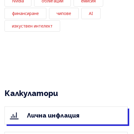
Nvidia
облигации
емисия
финансиране
чипове
AI
изкуствен интелект
Калкулатори
Лична инфлация