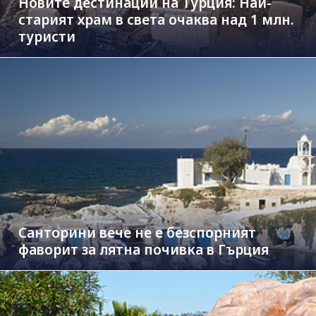
Новите дестинации на Турция: Най-
старият храм в света очаква над 1 млн.
туристи
Санторини вече не е безспорният
фаворит за лятна почивка в Гърция