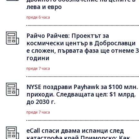
лева и евро
преди 6 часа
Райчо Райчев: Проектът за
космически център в Доброславци
е сложен, първата фаза ще отнеме 3
години
преди 7 часа
NYSE поздрави Payhawk за $100 млн.
приходи. Следващата цел: $1 млрд.
до 2030 г.
преди 7 часа
eCall спаси двама испанци след
катастрофа край Приморско: Как