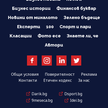
Бизнес истории
Финансов буквар
Новини от миналото
Зелено бъдеще
Експерти
100
Спорт и пари
Класации
Фото есе
Знаете ли, че
Автори
Общи условия
Поверителност
Реклама
Контакти
Етичен кодекс
За нас
Darik.bg
Dsport.bg
9meseca.bg
Idei.bg