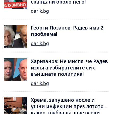
скандали около него!
darik.bg
Георги Лозанов: Радев има 2
проблема!
darik.bg
Харизанов: Не мисля, че Радев
излъга избирателите си с
външната политика!
darik.bg
Хрема, запушено носле и
ушни инфекции през лятотo -
какво трябва да знае всеки