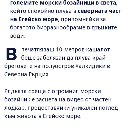
големите морски бозайници в света
,
който спокойно плува в
северната част
на Егейско море
, припомняйки за
богатото биоразнообразие в гръцките
води.
В
печатляващ 10-метров кашалот
беше забелязан да плува край
бреговете на полуостров Халкидики в
Северна Гърция.
Рядката среща с огромния морски
бозайник е заснета на видео от частен
лодкар, предоставяйки уникален поглед
към живота в Егейско море.