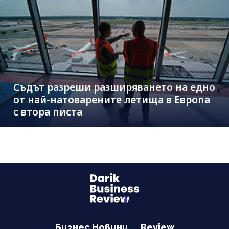
Съдът разреши разширяването на едно
от най-натоварените летища в Европа
с втора писта
Бизнес Новини
Review