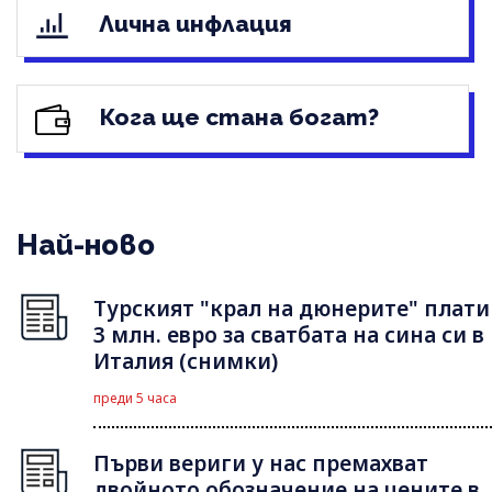
Лична инфлация
Кога ще стана богат?
Най-ново
Турският "крал на дюнерите" плати
3 млн. евро за сватбата на сина си в
Италия (снимки)
преди 5 часа
Първи вериги у нас премахват
двойното обозначение на цените в