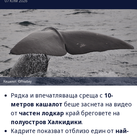
07 Юли 2026
Кашалот; ©Pixabay
Рядка и впечатляваща среща с
10-
метров кашалот
беше заснета на видео
от
частен лодкар
край бреговете на
полуостров Халкидики
.
Кадрите показват отблизо един от
най-