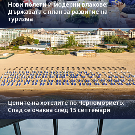
Нови полети и модерни влакове:
Държавата с план за развитие на
туризма
Цените на хотелите по Черноморието:
Спад се очаква след 15 септември