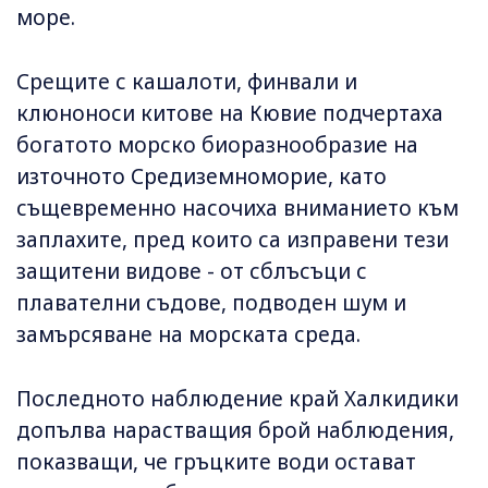
море.
Срещите с кашалоти, финвали и
клюноноси китове на Кювие подчертаха
богатото морско биоразнообразие на
източното Средиземноморие, като
същевременно насочиха вниманието към
заплахите, пред които са изправени тези
защитени видове - от сблъсъци с
плавателни съдове, подводен шум и
замърсяване на морската среда.
Последното наблюдение край Халкидики
допълва нарастващия брой наблюдения,
показващи, че гръцките води остават