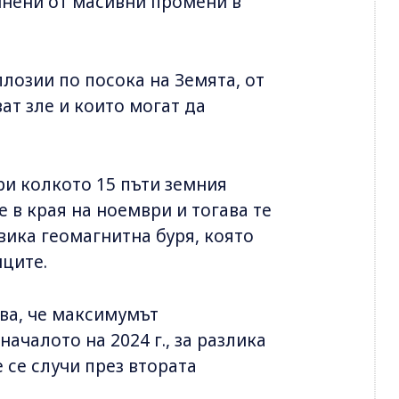
инени от масивни промени в
лозии по посока на Земята, от
ат зле и които могат да
ри колкото 15 пъти земния
в края на ноември и тогава те
вика геомагнитна буря, която
иците.
ва, че максимумът
ачалото на 2024 г., за разлика
 се случи през втората