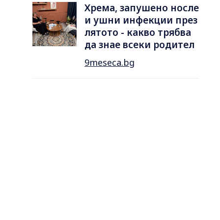
Хрема, запушено носле
и ушни инфекции през
лятотo - какво трябва
да знае всеки родител
9meseca.bg