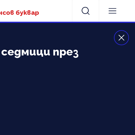
нсов буквар
 седмици през