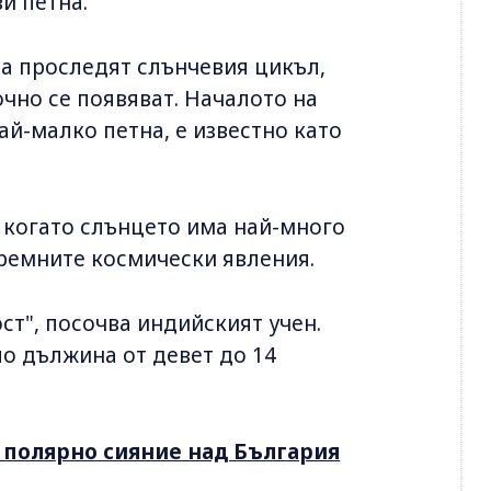
и петна.
да проследят слънчевия цикъл,
очно се появяват. Началото на
й-малко петна, е известно като
 когато слънцето има най-много
тремните космически явления.
ст", посочва индийският учен.
о дължина от девет до 14
 полярно сияние над България