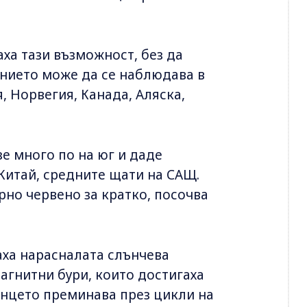
аха тази възможност, без да
нието може да се наблюдава в
 Норвегия, Канада, Аляска,
е много по на юг и даде
Китай, средните щати на САЩ.
рно червено за кратко, посочва
аха нарасналата слънчева
агнитни бури, които достигаха
ънцето преминава през цикли на