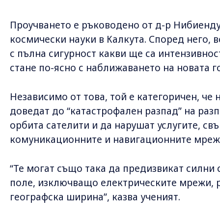
Проучването е ръководено от д-р Нибиенду
космически науки в Калкута. Според него, 
с пълна сигурност какви ще са интензивнос
стане по-ясно с наближаването на новата г
Независимо от това, той е категоричен, че
доведат до “катастрофален разпад” на раз
орбита сателити и да нарушат услугите, свър
комуникационните и навигационните мреж
“Те могат също така да предизвикат силни
поле, изключващо електрическите мрежи, р
географска ширина”, казва ученият.