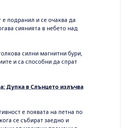
 е подранил и се очаква да
огава сиянията в небето над
 толкова силни магнитни бури,
ите и са способни да спрат
а: Дупка в Слънцето излъчва
ивност е появата на петна по
кога се събират заедно и