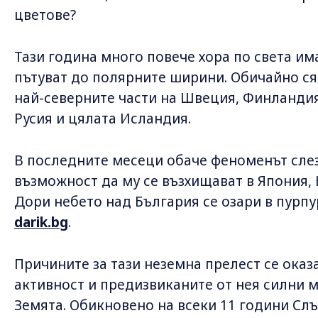
цветове?
Тази година много повече хора по света им
пътуват до полярните ширини. Обичайно ся
най-северните части на Швеция, Финландия,
Русия и цялата Исландия.
В последните месеци обаче феноменът слез
възможност да му се възхищават в Япония, 
Дори небето над България се озари в пурпу
darik.bg
.
Причините за тази неземна прелест се оказ
активност и предизвиканите от нея силни м
Земята. Обикновено на всеки 11 години Сл