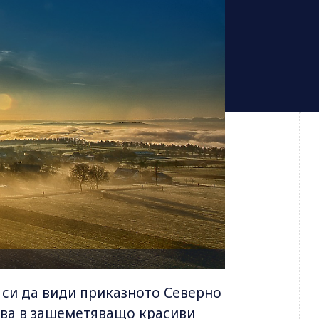
 си да види приказното Северно
рява в зашеметяващо красиви