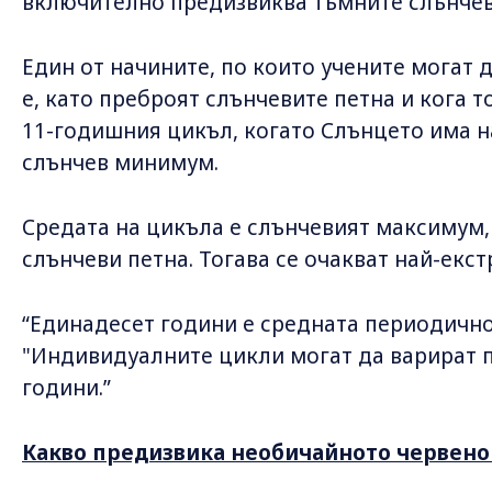
включително предизвиква тъмните слънчев
Един от начините, по които учените могат 
е, като преброят слънчевите петна и кога т
11-годишния цикъл, когато Слънцето има на
слънчев минимум.
Средата на цикъла е слънчевият максимум,
слънчеви петна. Тогава се очакват най-екс
“Единадесет години е средната периодично
"Индивидуалните цикли могат да варират п
години.”
Какво предизвика необичайното червено