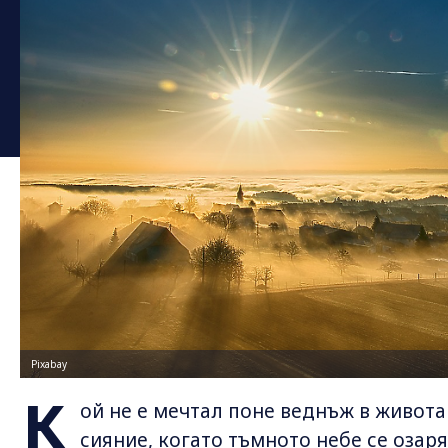
Pixabay
К
ой не е мечтал поне веднъж в живота
сияние, когато тъмното небе се оза