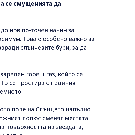
ва се смущенията да
 до нов по-точен начин за
симум. Това е особено важно за
заради слънчевите бури, за да
зареден горещ газ, който се
То се простира от единия
земното.
ното поле на Слънцето напълно
и южният полюс сменят местата
на повърхността на звездата,