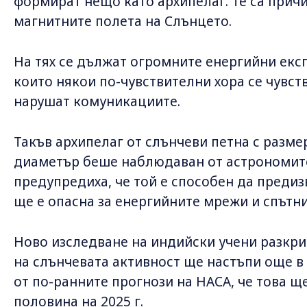
формират нещо като архипелаг. Те са прич
магнитните полета на Слънцето.
На тях се дължат огромните енергийни експ
които някои по-чувствителни хора се чувств
нарушат комуникациите.
Такъв архипелаг от слънчеви петна с разме
диаметър беше наблюдаван от астрономите 
предупредиха, че той е способен да предиз
ще е опасна за енергийните мрежи и спътн
Ново изследване на индийски учени разкри
на слънчевата активност ще настъпи още в н
от по-ранните прогнози на НАСА, че това ще
половина на 2025 г.