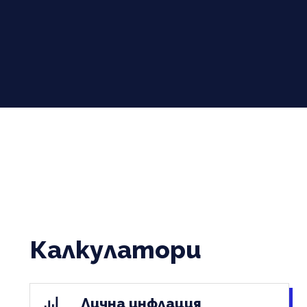
Калкулатори
Лична инфлация