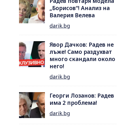
Радев повтаря модела
„Борисов“! Анализ на
Валерия Велева
darik.bg
Явор Дачков: Радев не
лъже! Само раздухват
много скандали около
него!
darik.bg
Георги Лозанов: Радев
има 2 проблема!
darik.bg