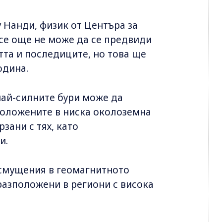
 Нанди, физик от Центъра за
все още не може да се предвиди
тта и последиците, но това ще
одина.
 най-силните бури може да
положените в ниска околоземна
зани с тях, като
и.
 смущения в геомагнитното
азположени в региони с висока