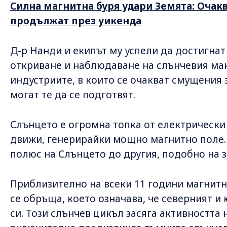
Силна магнитна буря удари Земята: Очак
продължат през уикенда
Д-р Нанди и екипът му успели да достигнат
откриване и наблюдаване на слънчевия мак
индустриите, в които се очакват смущения 
могат те да се подготвят.
Слънцето е огромна топка от електрически 
движи, генерирайки мощно магнитно поле. 
полюс на Слънцето до другия, подобно на 
Приблизително на всеки 11 години магнит
се обръща, което означава, че северният 
си. Този слънчев цикъл засяга активността 