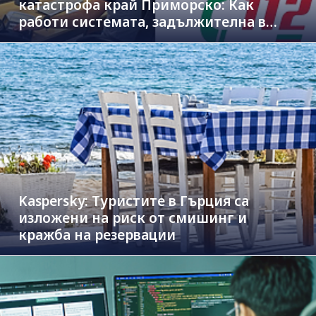
катастрофа край Приморско: Как
работи системата, задължителна в
новите коли
Kaspersky: Туристите в Гърция са
изложени на риск от смишинг и
кражба на резервации