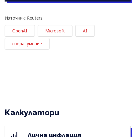
Източник: Reuters
OpenAI
Microsoft
AI
споразумение
Калкулатори
Лична инфлация