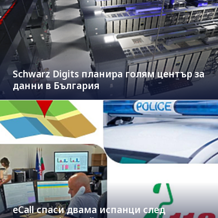
Schwarz Digits планира голям център за
данни в България
eCall спаси двама испанци след