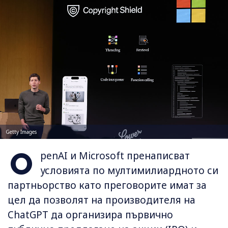
Getty Images
O
penAI и Microsoft пренаписват
условията по мултимилиардното си
партньорство като преговорите имат за
цел да позволят на производителя на
ChatGPT да организира първично