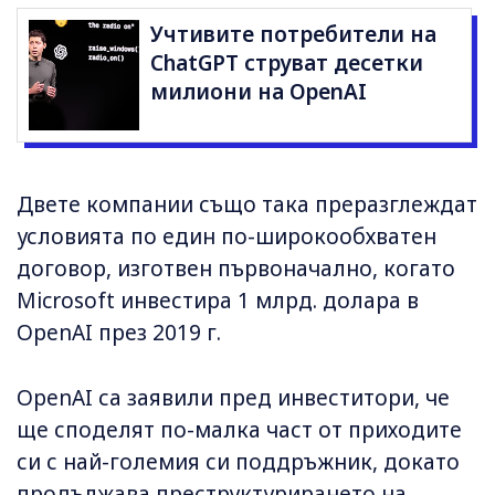
Учтивите потребители на
ChatGPT струват десетки
милиони на OpenAI
Двете компании също така преразглеждат
условията по един по-широкообхватен
договор, изготвен първоначално, когато
Microsoft инвестира 1 млрд. долара в
OpenAI през 2019 г.
OpenAI са заявили пред инвеститори, че
ще споделят по-малка част от приходите
си с най-големия си поддръжник, докато
продължава преструктурирането на