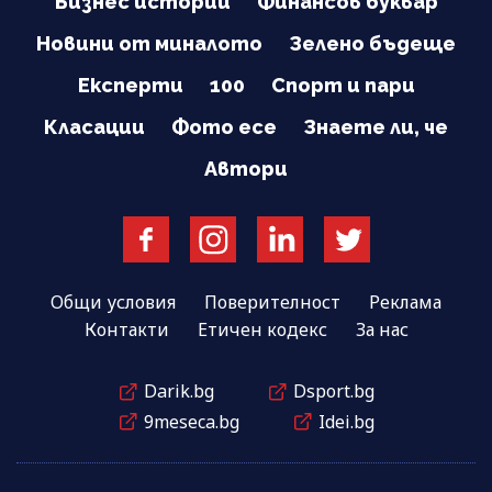
Бизнес истории
Финансов буквар
Новини от миналото
Зелено бъдеще
Експерти
100
Спорт и пари
Класации
Фото есе
Знаете ли, че
Автори
Общи условия
Поверителност
Реклама
Контакти
Етичен кодекс
За нас
Darik.bg
Dsport.bg
9meseca.bg
Idei.bg