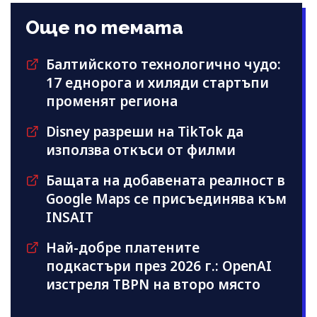
Още по темата
Балтийското технологично чудо:
17 еднорога и хиляди стартъпи
променят региона
Disney разреши на TikTok да
използва откъси от филми
Бащата на добавената реалност в
Google Maps се присъединява към
INSAIT
Най-добре платените
подкастъри през 2026 г.: OpenAI
изстреля TBPN на второ място