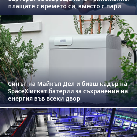
плащате с времето си, вместо с пари
Синът на Майкъл Дeл и бивш кадър на
SpaceX искат батерии за съхранение на
енергия във всеки двор