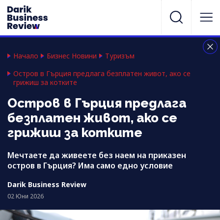
Начало
Бизнес Новини
Туризъм
Остров в Гърция предлага безплатен живот, ако се
грижиш за котките
Остров в Гърция предлага
безплатен живот, ако се
грижиш за котките
Мечтаете да живеете без наем на приказен
остров в Гърция? Има само едно условие
Darik Business Review
02 Юни 2026