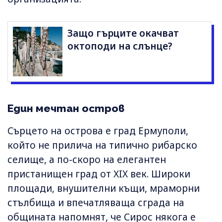
Защо гърците окачват
октоподи на слънце?
Един мечтан остров
Сърцето на острова е град Ермуполи,
който не прилича на типично рибарско
селище, а по-скоро на елегантен
пристанищен град от XIX век. Широки
площади, внушителни къщи, мраморни
стълбища и впечатляваща сграда на
общината напомнят, че Сирос някога е