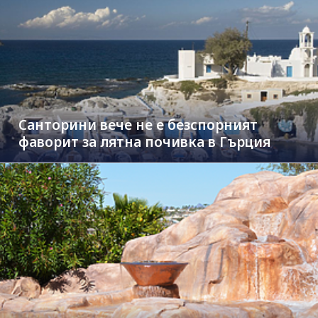
Санторини вече не е безспорният
фаворит за лятна почивка в Гърция