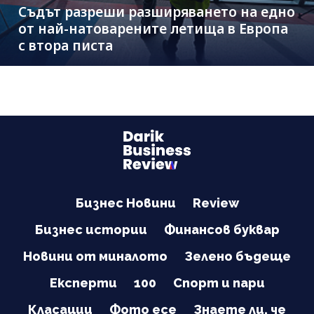
Съдът разреши разширяването на едно
от най-натоварените летища в Европа
с втора писта
Бизнес Новини
Review
Бизнес истории
Финансов буквар
Новини от миналото
Зелено бъдеще
Експерти
100
Спорт и пари
Класации
Фото есе
Знаете ли, че