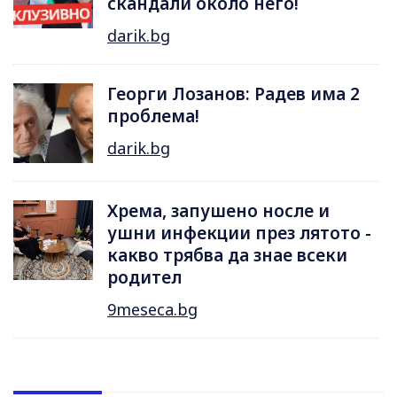
скандали около него!
darik.bg
Георги Лозанов: Радев има 2
проблема!
darik.bg
Хрема, запушено носле и
ушни инфекции през лятотo -
какво трябва да знае всеки
родител
9meseca.bg