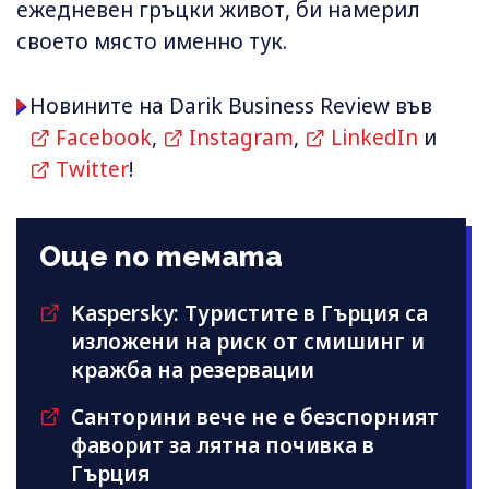
ежедневен гръцки живот, би намерил
своето място именно тук.
Новините на Darik Business Review във
Facebook
,
Instagram
,
LinkedIn
и
Twitter
!
Още по темата
Kaspersky: Туристите в Гърция са
изложени на риск от смишинг и
кражба на резервации
Санторини вече не е безспорният
фаворит за лятна почивка в
Гърция