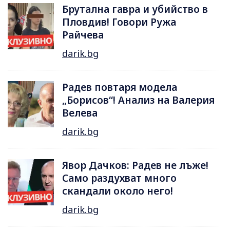
Брутална гавра и убийство в
Пловдив! Говори Ружа
Райчева
darik.bg
Радев повтаря модела
„Борисов“! Анализ на Валерия
Велева
darik.bg
Явор Дачков: Радев не лъже!
Само раздухват много
скандали около него!
darik.bg