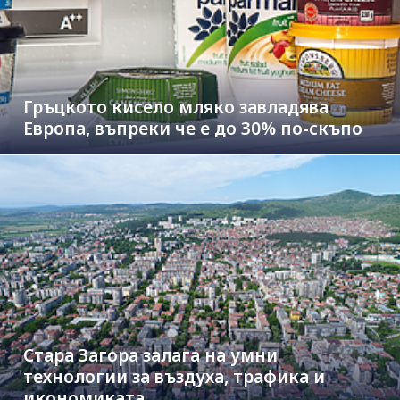
Гръцкото кисело мляко завладява
Европа, въпреки че е до 30% по-скъпо
Стара Загора залага на умни
технологии за въздуха, трафика и
икономиката