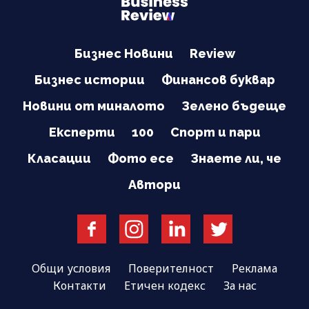
Бизнес Новини
Review
Бизнес истории
Финансов буквар
Новини от миналото
Зелено бъдеще
Експерти
100
Спорт и пари
Класации
Фото есе
Знаете ли, че
Автори
Общи условия
Поверителност
Реклама
Контакти
Етичен кодекс
За нас