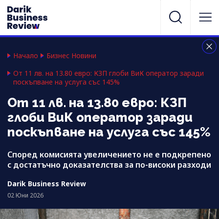
Начало
Бизнес Новини
От 11 лв. на 13.80 евро: КЗП глоби ВиК оператор заради
поскъпване на услуга със 145%
От 11 лв. на 13.80 евро: КЗП
глоби ВиК оператор заради
поскъпване на услуга със 145%
Според комисията увеличението не е подкрепено
с достатъчно доказателства за по-високи разходи
Darik Business Review
02 Юни 2026