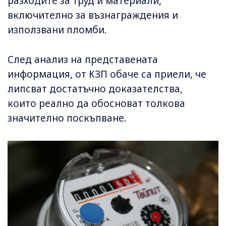
разходите за труд и материали,
включително за възнаграждения и
използвани пломби.
След анализ на представената
информация, от КЗП обаче са приели, че
липсват достатъчно доказателства,
които реално да обосноват толкова
значително поскъпване.