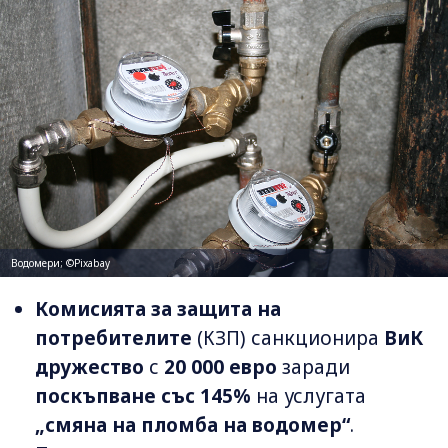
Водомери; ©Pixabay
Комисията за защита на
потребителите
(КЗП) санкционира
ВиК
дружество
с
20 000 евро
заради
поскъпване със 145%
на услугата
„смяна на пломба на водомер“
.