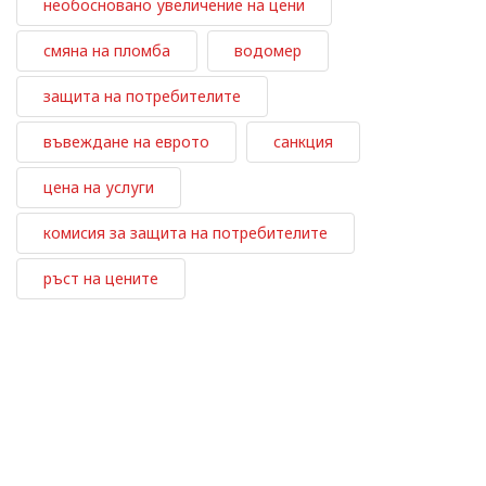
необосновано увеличение на цени
смяна на пломба
водомер
защита на потребителите
въвеждане на еврото
санкция
цена на услуги
комисия за защита на потребителите
ръст на цените