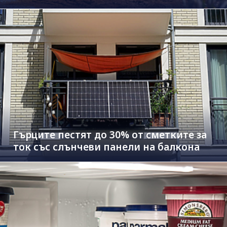
Гърците пестят до 30% от сметките за
ток със слънчеви панели на балкона