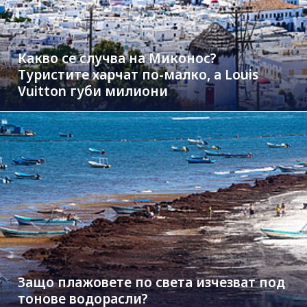
Какво се случва на Миконос?
Туристите харчат по-малко, а Louis
Vuitton губи милиони
Защо плажовете по света изчезват под
тонове водорасли?