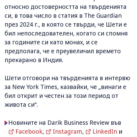
относно достоверността на твърденията
си, в това число в статия в The Guardian
през 2024 г., в която се твърди, че Шети е
бил непоследователен, когато си спомня
за годините си като монах, и се
предполага, че е преувеличил времето
прекарано в Индия.
Шети отговори на твърденията в интервю
за New York Times, казвайки, че „винаги е
бил открит и честен за този период от
живота си“.
Новините на Darik Business Review във
Facebook
,
Instagram
,
LinkedIn
и