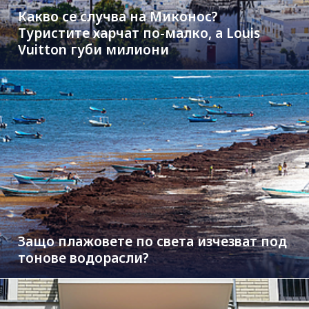
Какво се случва на Миконос?
Туристите харчат по-малко, а Louis
Vuitton губи милиони
Защо плажовете по света изчезват под
тонове водорасли?