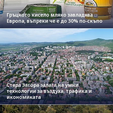
Гръцкото кисело мляко завладява
Европа, въпреки че е до 30% по-скъпо
Стара Загора залага на умни
технологии за въздуха, трафика и
икономиката