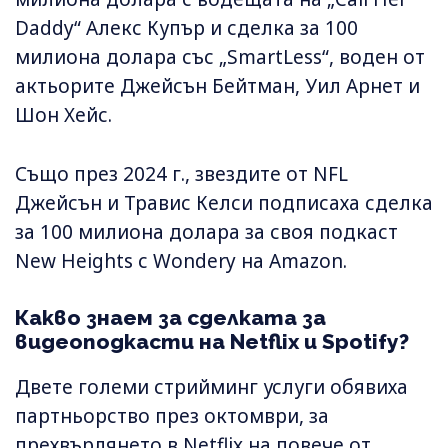
Daddy“ Алекс Купър и сделка за 100
милиона долара със „SmartLess“, воден от
актьорите Джейсън Бейтман, Уил Арнет и
Шон Хейс.
Също през 2024 г., звездите от NFL
Джейсън и Травис Келси подписаха сделка
за 100 милиона долара за своя подкаст
New Heights с Wondery на Amazon.
Какво знаем за сделката за
видеоподкасти на Netflix и Spotify?
Двете големи стрийминг услуги обявиха
партньорство през октомври, за
прехвърлянето в Netflix на повече от