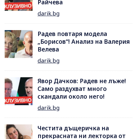
Райчева
darik.bg
Радев повтаря модела
„Борисов“! Анализ на Валерия
Велева
darik.bg
Явор Дачков: Радев не лъже!
Само раздухват много
скандали около него!
darik.bg
Честита дъщеричка на
прекрасната ни лекторка от