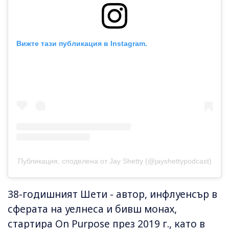
Вижте тази публикация в Instagram.
Публикация, споделена от Jay Shetty (@jayshettypodcast)
38-годишният Шети - автор, инфлуенсър в
сферата на уелнеса и бивш монах,
стартира On Purpose през 2019 г., като в