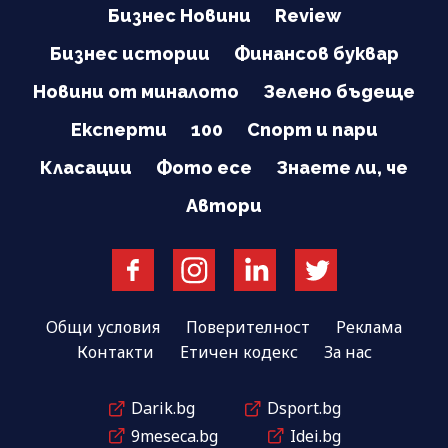
Бизнес Новини
Review
Бизнес истории
Финансов буквар
Новини от миналото
Зелено бъдеще
Експерти
100
Спорт и пари
Класации
Фото есе
Знаете ли, че
Автори
Общи условия
Поверителност
Реклама
Контакти
Етичен кодекс
За нас
Darik.bg
Dsport.bg
9meseca.bg
Idei.bg