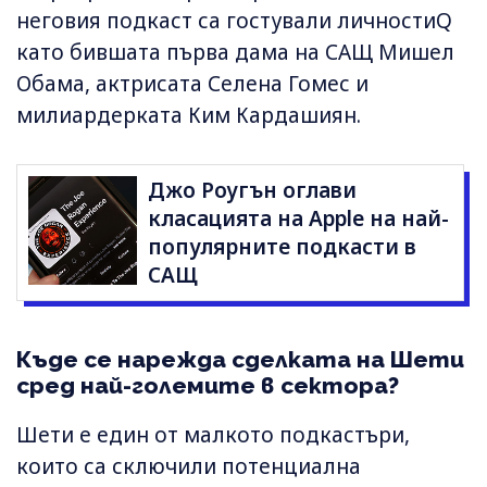
неговия подкаст са гостували личностиQ
като бившата първа дама на САЩ Мишел
Обама, актрисата Селена Гомес и
милиардерката Ким Кардашиян.
Джо Роугън оглави
класацията на Apple на най-
популярните подкасти в
САЩ
Къде се нарежда сделката на Шети
сред най-големите в сектора?
Шети е един от малкото подкастъри,
които са сключили потенциална