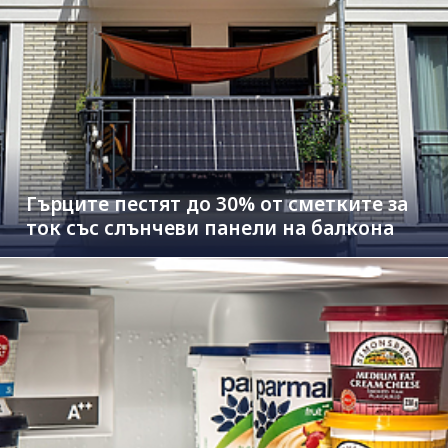
Гърците пестят до 30% от сметките за
ток със слънчеви панели на балкона