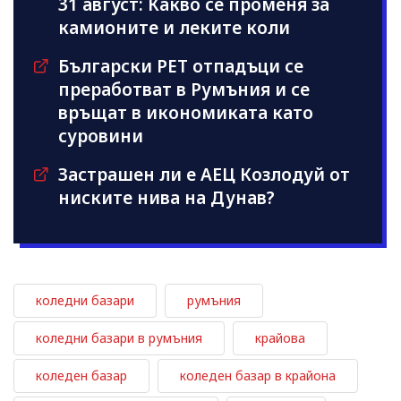
31 август: Какво се променя за
камионите и леките коли
Български PET отпадъци се
преработват в Румъния и се
връщат в икономиката като
суровини
Застрашен ли е АЕЦ Козлодуй от
ниските нива на Дунав?
коледни базари
румъния
коледни базари в румъния
крайова
коледен базар
коледен базар в крайона