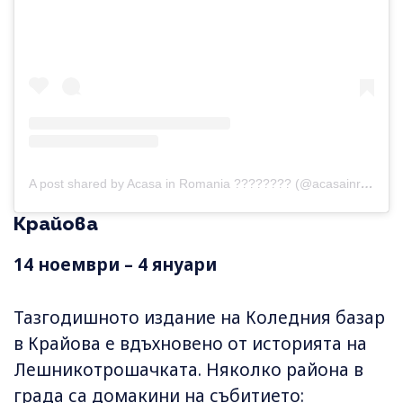
A post shared by Acasa in Romania ???????? (@acasainromania)
Крайова
14 ноември – 4 януари
Тазгодишното издание на Коледния базар
в Крайова e вдъхновено от историята на
Лешникотрошачката. Няколко района в
града са домакини на събитието: