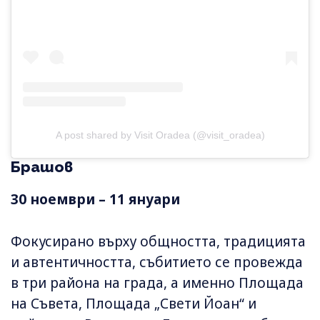
A post shared by Visit Oradea (@visit_oradea)
Брашов
30 ноември – 11 януари
Фокусирано върху общността, традицията
и автентичността, събитието се провежда
в три района на града, а именно Площада
на Съвета, Площада „Свети Йоан“ и