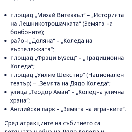
площад „Михай Витеазъл“ – „Историята
на Лешникотрошачката“ (Земята на
бонбоните);
район „Доляна“ – „Коледа на
въртележката“;
площад „Фраци Бузещ“ – „Традиционна
Коледа“;
площад „Уилям Шекспир“ (Национален
театър) – „Земята на Дядо Коледа“;
улица „Теодор Аман“ – „Коледна улична
храна“;
Английски парк – „Земята на играчките“.
Сред атракциите на събитието са
летящата шейна на Дядо Коледа и