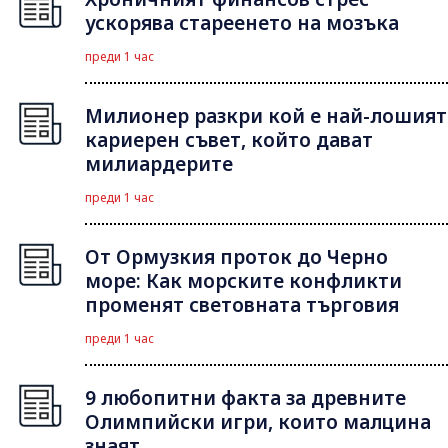
ускорява стареенето на мозъка
преди 1 час
Милионер разкри кой е най-лошият
кариерен съвет, който дават
милиардерите
преди 1 час
От Ормузкия проток до Черно
море: Как морските конфликти
променят световната търговия
преди 1 час
9 любопитни факта за древните
Олимпийски игри, които малцина
знаят