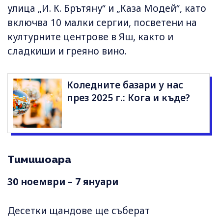
улица „И. К. Брътяну“ и „Каза Модей“, като
включва 10 малки сергии, посветени на
културните центрове в Яш, както и
сладкиши и греяно вино.
Коледните базари у нас
през 2025 г.: Кога и къде?
Тимишоара
30 ноември – 7 януари
Десетки щандове ще съберат