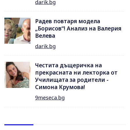
darik.bg
Радев повтаря модела
„Борисов“! Анализ на Валерия
Велева
darik.bg
Честита дъщеричка на
прекрасната ни лекторка от
Училищата за родители -
Симона Крумова!
9meseca.bg