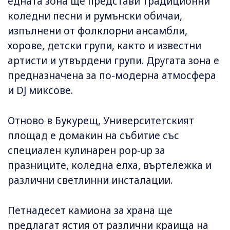
едната зона ще представи традиционни
коледни песни и румънски обичаи,
изпълнени от фолклорни ансамбли,
хорове, детски групи, както и известни
артисти и утвърдени групи. Другата зона е
предназначена за по-модерна атмосфера
и DJ миксове.
Отново в Букурещ, Университетският
площад е домакин на събитие със
специален кулинарен pop-up за
празниците, коледна елха, въртележка и
различни светлинни инсталации.
Петнадесет камиона за храна ще
предлагат ястия от различни краища на