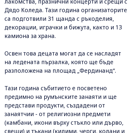
лакомства, празнични концерти и срещи с
Дядо Коледа. Тази година организаторите
са подготвили 31 щанда с ръкоделия,
декорации, играчки и бижута, както и 13
камиона за храна.
Освен това децата могат да се насладят
на ледената пързалка, която ще бъде
разположена на площад „Фердинанд“.
Тази година събитието е посветено
предимно на румънските занаяти и ще
представи продукти, създадени от
занаятчии - от религиозни предмети
(камбани, икони върху стъкло или дърво,
свещи) и тъкани (килими, черги, колани и