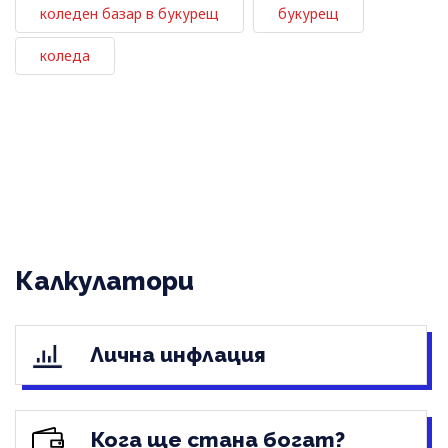
коледен базар в букурещ
букурещ
коледа
Калкулатори
Лична инфлация
Кога ще стана богат?