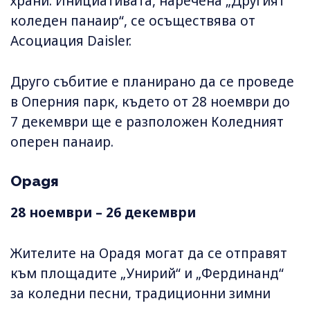
храни. Инициативата, наречена „Другият
коледен панаир“, се осъществява от
Асоциация Daisler.
Друго събитие е планирано да се проведе
в Оперния парк, където от 28 ноември до
7 декември ще e разположен Коледният
оперен панаир.
Орадя
28 ноември – 26 декември
Жителите на Орадя могат да се отправят
към площадите „Унирий“ и „Фердинанд“
за коледни песни, традиционни зимни