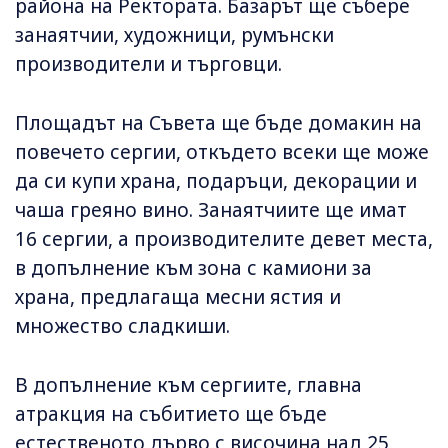
района на Ректората. Базарът ще събере
занаятчии, художници, румънски
производители и търговци.
Площадът на Съвета ще бъде домакин на
повечето сергии, откъдето всеки ще може
да си купи храна, подаръци, декорации и
чаша греяно вино. Занаятчиите ще имат
16 сергии, а производителите девет места,
в допълнение към зона с камиони за
храна, предлагаща месни ястия и
множество сладкиши.
В допълнение към сергиите, главна
атракция на събитието ще бъде
естественото дърво с височина над 25