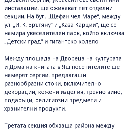
инсталации, ще оживяват пет отделни
секции. На бул. „Щефан чел Маре“, между
ул. „И. К. Брътяну“ и „Каза Карции“, ще се
намира увеселителен парк, който включва
„Детски град“ и гигантско колело.
Между площада на Двореца на културата
и Дома на книгата в Яш посетителите ще
намерят сергии, предлагащи
разнообразни стоки, включително
декорации, кожени изделия, греяно вино,
подаръци, религиозни предмети и
хранителни продукти.
Третата секция обхваща района между