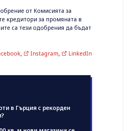
обрение от Комисията за
те кредитори за промяната в
зите са тези одобрения да бъдат
acebook
,
Instagram
,
LinkedIn
ти в Гърция с рекорден
и?
00 кв. м нови магазини се