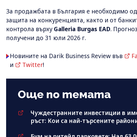
За продажбата в България е необходимо од
защита на конкуренцията, както и от банки
контрола върху
Galleria Burgas EAD
. Прогно
получени до 31 юли 2026 г.
Новините на Darik Business Review във
F
и
Twitter
!
Още по темата
Чуждестранните инвестиции в имо
ръст: Кои са най-търсените район
Бум на ритейл парковете: Над 63 0