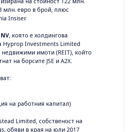
лизирана на стойност 122 млн.
3 млн. евро в брой, плюс
a Insiser.
l NV
, която е холдингова
 Hyprop Investments Limited
а недвижими имоти (REIT), който
нат на борсите JSE и A2X.
ват:
ция на работния капитал)
ead Limited, собственост на
gs, обяви в края на юли 2017