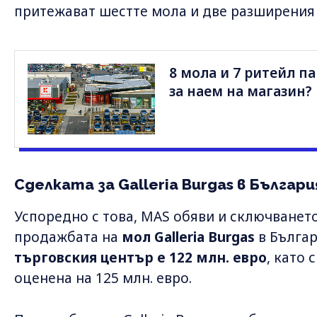
притежават шестте мола и две разширения 
8 мола и 7 ритейл па
за наем на магазин?
Сделката за Galleria Burgas в Българи
Успоредно с това, MAS обяви и сключванет
продажбата на
мол Galleria Burgas
в Българ
търговския център е 122 млн. евро
, като
оценена на 125 млн. евро.