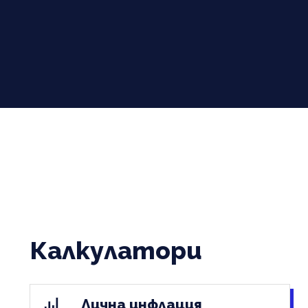
Калкулатори
Лична инфлация