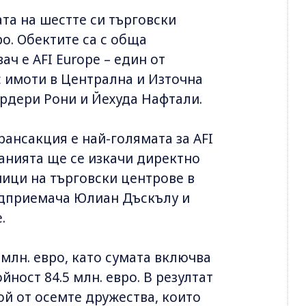
та на шестте си търговски
ро. Обектите са с обща
ач е AFI Europe – един от
 имоти в Централна и Източна
рдери Рони и Йехуда Нафтали.
трансакция е най-голямата за AFI
панията ще се изкачи директно
ници на търговски центрове в
редприемача Юлиан Дъскълу и
.
 млн. евро, като сумата включва
йност 84.5 млн. евро. В резултат
ой от осемте дружества, които