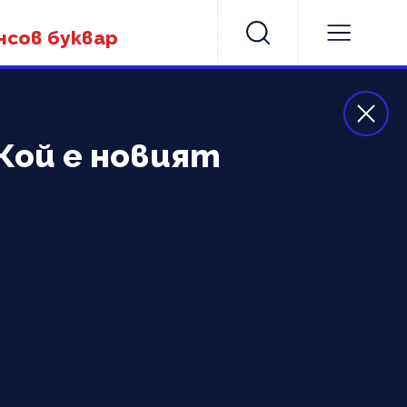
нсов буквар
 Кой е новият