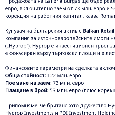
Продажбата на Galleria Burgas ще бъде реа
евро, включително заем от 73 млн. евро и 5
корекция на работния капитал, казва Romani
Купувач на българския актив е
Balkan Retai
компания за източноевропейските имоти на
(„Hyprop“). Hyprop е инвестиционен тръст з
е фокусиран върху търговски площи и е лист
Финансовите параметри на сделката включ
Обща стойност:
122 млн. евро
Поемане на заем:
73 млн. евро
Плащане в брой:
53 млн. евро (плюс корек
Припомняме, че британското дружество Hyst
Hyprop Investments и PDI Investment Holdin