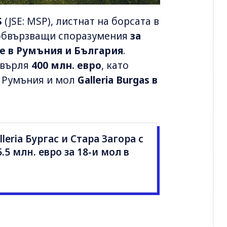
S
(JSE: MSP), листнат на борсата в
 обвързващи споразумения
за
е в Румъния и България
.
хвърля
400 млн. евро
, като
 Румъния и мол
Galleria Burgas в
leria Бургас и Стара Загора с
5 млн. евро за 18-и мол в