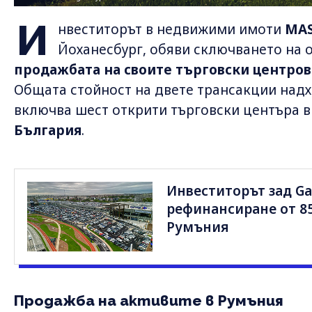
И
нвеститорът в недвижими имоти
MA
Йоханесбург, обяви сключването на
продажбата на своите търговски центров
Общата стойност на двете трансакции над
включва шест открити търговски центъра в
България
.
Инвеститорът зад Gal
рефинансиране от 85.
Румъния
Продажба на активите в Румъния