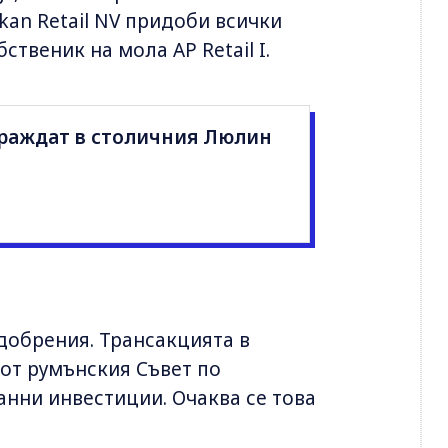
kan Retail NV придоби всички
ственик на мола AP Retail I.
граждат в столичния Люлин
добрения. Трансакцията в
 от румънския Съвет по
анни инвестиции. Очаква се това