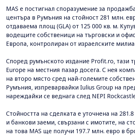
MAS е постигнал споразумение за продажба
центъра в Румъния на стойност 281 млн. ев
отдаваема площ (GLA) от 125 000 кв. м. Купув
водещите собственици на търговски и офис
Европа, контролиран от израелските милиа
Според румънското издание Profit.ro, тази 
Europe на местния пазар досега. С нея ком
на второ място сред най-големите собстве
Румъния, изпреварвайки Iulius Group на п
нареждайки се веднага след NEPI Rockcastle
Стойността на сделката е уточнена на 281.8
и банкови заеми, свързани с имотите, на сто
на това MAS ще получи 197.7 млн. евро в бр