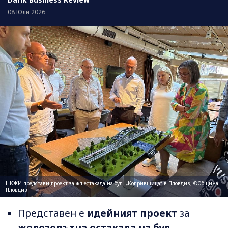
08 Юли 2026
НКЖИ представи проект за жп естакада на бул. „Копривщица“ в Пловдив; ©Община
Пловдив
Представен е
идейният проект
за
железопътна естакада на бул.