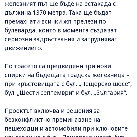
железният път ще бъде на естакада с
дължина 1370 метра. Така ще бъдат
премахнати всички жп прелези по
булеварда, които в момента създават
сериозни задръствания и затрудняват
движението.
По трасето са предвидени три нови
спирки на бъдещата градска железница –
при кръстовищата с бул. „Пещерско шосе“,
бул. „Шести септември“ и бул. „България“.
Проектът включва и решения за
безконфликтно преминаване на
пешеходци и автомобили при ключовите