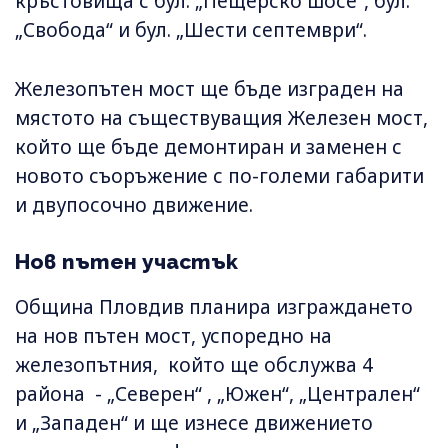
кръстовища с бул. „Пещерско шосе“, бул.
„Свобода“ и бул. „Шести септември“.
Железопътен мост ще бъде изграден на
мястото на съществуващия Железен мост,
който ще бъде демонтиран и заменен с
новото съоръжение с по-големи габарити
и двупосочно движение.
Нов пътен участък
Община Пловдив планира изграждането
на нов пътен мост, успоредно на
железопътния, който ще обслужва 4
района - „Северен“ , „Южен“, „Централен“
и „Западен“ и ще изнесе движението