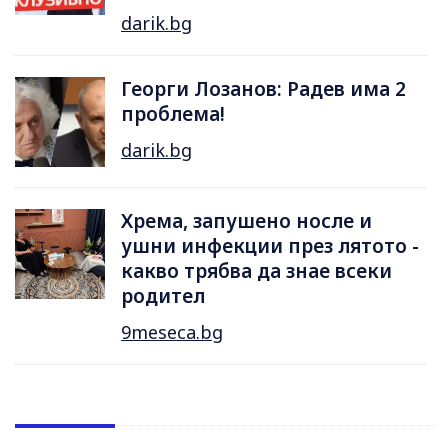
darik.bg
Георги Лозанов: Радев има 2
проблема!
darik.bg
Хрема, запушено носле и
ушни инфекции през лятотo -
какво трябва да знае всеки
родител
9meseca.bg