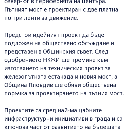
север-юг в периферията на центъра.
Пътният мост е проектиран с две платна
по три ленти за движение.
Предстои идейният проект да бъде
подложен на обществено обсъждане и
представен в Общинския съвет. След
одобрението НКЖИ ще премине към
изготвянето на техническия проект за
железопътната естакада и новия мост, а
Община Пловдив ще обяви обществена
поръчка за проектирането на пътния мост.
Проектите са сред най-мащабните
инфраструктурни инициативи в града и са
ключова част от развитието на бъдещата