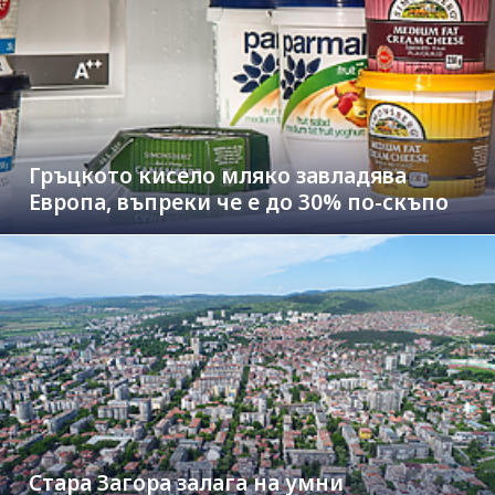
Гръцкото кисело мляко завладява
Европа, въпреки че е до 30% по-скъпо
Стара Загора залага на умни