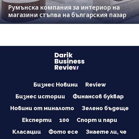
Румънска компания за интериор на
магазини стъпва на българския пазар
Бизнес Новини
Review
Бизнес истории
Финансов буквар
Новини от миналото
Зелено бъдеще
Експерти
100
Спорт и пари
Класации
Фото есе
Знаете ли, че