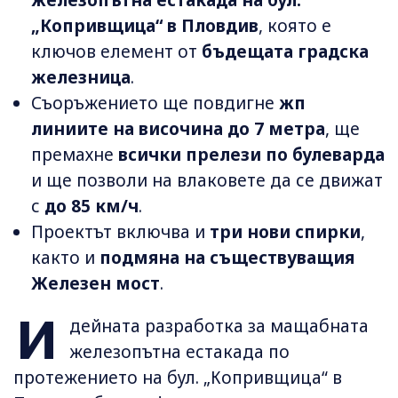
„Копривщица“ в Пловдив
, която е
ключов елемент от
бъдещата градска
железница
.
Съоръжението ще повдигне
жп
линиите на височина до 7 метра
, ще
премахне
всички прелези по булеварда
и ще позволи на влаковете да се движат
с
до 85 км/ч
.
Проектът включва и
три нови спирки
,
както и
подмяна на съществуващия
Железен мост
.
И
дейната разработка за мащабната
железопътна естакада по
протежението на бул. „Копривщица“ в