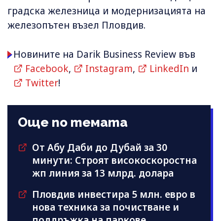
градска железница и модернизацията на
железопътен възел Пловдив.
Новините на Darik Business Review във
Facebook
,
Instagram
,
LinkedIn
и
Twitter
!
Още по темата
От Абу Даби до Дубай за 30
минути: Строят високоскоростна
жп линия за 13 млрд. долара
Пловдив инвестира 5 млн. евро в
нова техника за почистване и
поддръжка на паркове