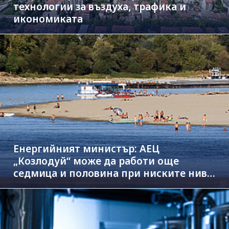
технологии за въздуха, трафика и
икономиката
Енергийният министър: АЕЦ
„Козлодуй“ може да работи още
седмица и половина при ниските нива
на Дунав