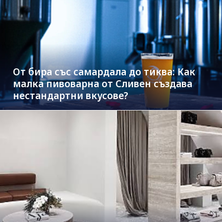
От бира със самардала до тиква: Как
малка пивоварна от Сливен създава
нестандартни вкусове?