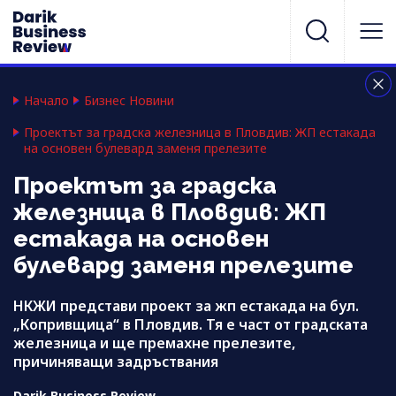
Начало
Бизнес Новини
Проектът за градска железница в Пловдив: ЖП естакада
на основен булевард заменя прелезите
Проектът за градска
железница в Пловдив: ЖП
естакада на основен
булевард заменя прелезите
НКЖИ представи проект за жп естакада на бул.
„Копривщица“ в Пловдив. Тя е част от градската
железница и ще премахне прелезите,
причиняващи задръствания
Darik Business Review