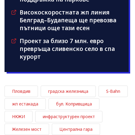
Високоскоростната жп линия
Белград–Будапеща ще превозва
пътници още тази есен
Проект за близо 7 млн. евро
превръща сливенско село в спа
курорт
Пловдив
градска железница
S-Bahn
жп естакада
бул. Копривщица
НКЖИ
инфраструктурен проект
Железен мост
Централна гара