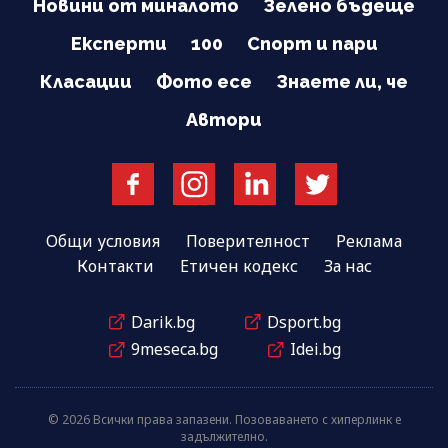
Новини от миналото
Зелено бъдеще
Експерти
100
Спорт и пари
Класации
Фото есе
Знаете ли, че
Автори
Общи условия
Поверителност
Реклама
Контакти
Етичен кодекс
За нас
Darik.bg
Dsport.bg
9meseca.bg
Idei.bg
© 2026 Всички права запазени. Позоваването с хиперлинк е
задължително.