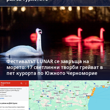
Фестивалът LUNAR се завръща на
морето: 17 светлинни творби грейват в
пет курорта по Южното Черноморие