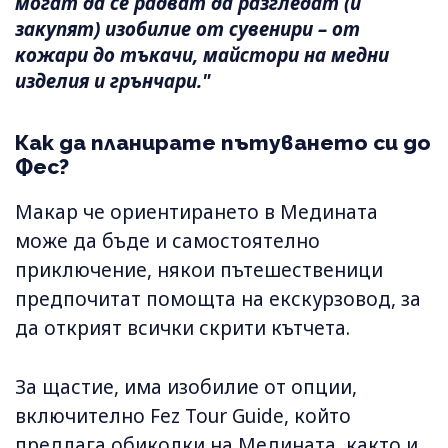
могат да се радват да разгледат (и
закупят) изобилие от сувенири – от
кожари до тъкачи, майстори на медни
изделия и грънчари."
Как да планирате пътуването си до
Фес?
Макар че ориентирането в Медината
може да бъде и самостоятелно
приключение, някои пътешественици
предпочитат помощта на екскурзовод, за
да открият всички скрити кътчета.
За щастие, има изобилие от опции,
включително Fez Tour Guide, който
предлага обиколки на Медината, както и