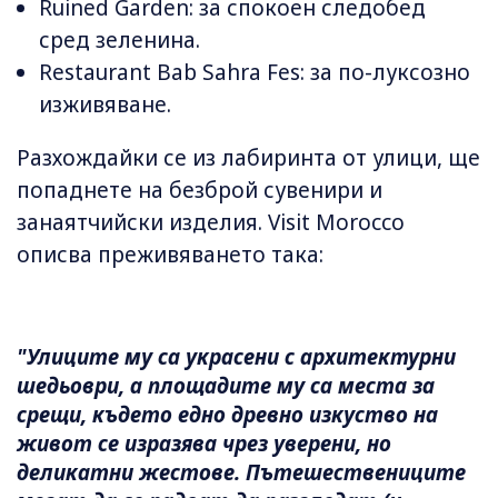
Ruined Garden: за спокоен следобед
сред зеленина.
Restaurant Bab Sahra Fes: за по-луксозно
изживяване.
Разхождайки се из лабиринта от улици, ще
попаднете на безброй сувенири и
занаятчийски изделия. Visit Morocco
описва преживяването така:
"Улиците му са украсени с архитектурни
шедьоври, а площадите му са места за
срещи, където едно древно изкуство на
живот се изразява чрез уверени, но
деликатни жестове. Пътешествениците