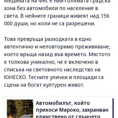
Медината на Фес е най-голямата градска
зона без автомобили по население в
света. В нейните граници живеят над 156
000 души, но коли не са разрешени.
Това превръща разходката в едно
автентично и неповторимо преживяване,
което връща назад във времето. Мястото
е толкова уникално, че е включено в
списъка на световното наследство на
ЮНЕСКО. Тесните улички и площади са
сцена на богат културен живот.
Автомобилът, който
прекоси Мароко, захранван
единствено от слънцето