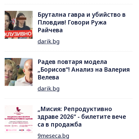
Брутална гавра и убийство в
Пловдив! Говори Ружа
Райчева
darik.bg
Радев повтаря модела
„Борисов“! Анализ на Валерия
Велева
darik.bg
„Мисия: Репродуктивно
здраве 2026“ - билетите вече
са в продажба
9meseca.bg