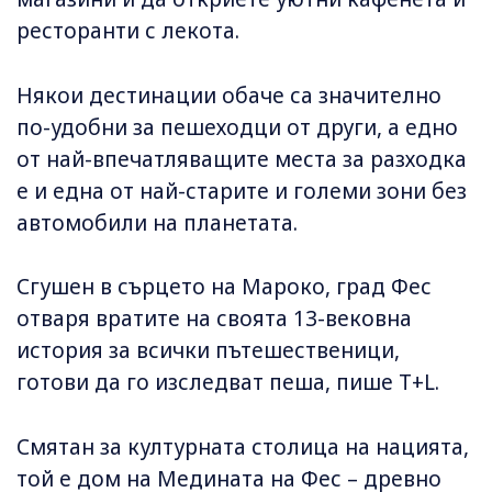
ресторанти с лекота.
Някои дестинации обаче са значително
по-удобни за пешеходци от други, а едно
от най-впечатляващите места за разходка
е и една от най-старите и големи зони без
автомобили на планетата.
Сгушен в сърцето на Мароко, град Фес
отваря вратите на своята 13-вековна
история за всички пътешественици,
готови да го изследват пеша, пише T+L.
Смятан за културната столица на нацията,
той е дом на Медината на Фес – древно