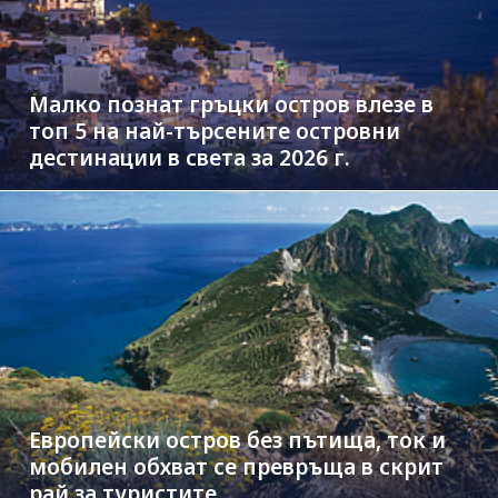
Малко познат гръцки остров влезе в
топ 5 на най-търсените островни
дестинации в света за 2026 г.
Европейски остров без пътища, ток и
мобилен обхват се превръща в скрит
рай за туристите