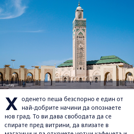
Pixabay
Х
оденето пеша безспорно е един от
най-добрите начини да опознаете
нов град. То ви дава свободата да се
спирате пред витрини, да влизате в
магазини и да откриете уютни кафенета и