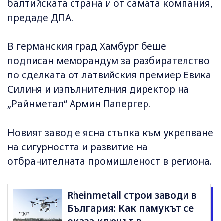
балтийската страна и от самата компания,
предаде ДПА.
В германския град Хамбург беше
подписан меморандум за разбирателство
по сделката от латвийския премиер Евика
Силиня и изпълнителния директор на
„Райнметал“ Армин Папергер.
Новият завод е ясна стъпка към укрепване
на сигурността и развитие на
отбранителната промишленост в региона.
Rheinmetall строи заводи в
България: Как памукът се