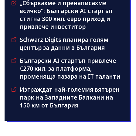
„Сбъркахме и пренаписахме
всичко“: Български AI стартъп
стигна 300 хил. евро приход и
привлече инвеститор
Schwarz Digits планира голям
център за данни в България
Български AI стартъп привлече
€270 хил. за платформа,
променяща пазара на IT таланти
Изграждат най-големия вятърен
парк на Западните Балкани на
150 км от България