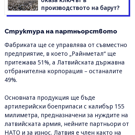
оказа ключът в
производството на барут?
Структура на партньорството
Фабриката ще се управлява от съвместно
предприятие, в което „Райнметал“ ще
притежава 51%, а Латвийската държавна
отбранителна корпорация – останалите
49%.
Основната продукция ще бъде
артилерийски боеприпаси с калибър 155
милиметра, предназначени за нуждите на
латвийската армия, нейните партньори от
НАТО и за износ. Латвия е член както на