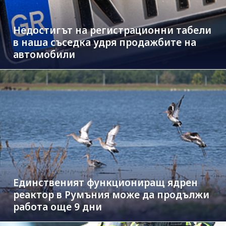
Недостигът на регистрационни табели
в наша съседка удря продажбите на
автомобили
Единственият функциониращ ядрен
реактор в Румъния може да продължи
работа още 9 дни