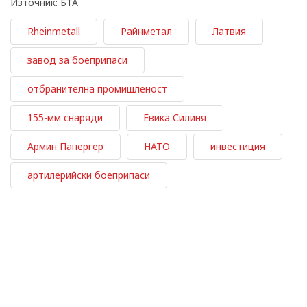
Източник: БТА
Rheinmetall
Райнметал
Латвия
завод за боеприпаси
отбранителна промишленост
155-мм снаряди
Евика Силиня
Армин Папергер
НАТО
инвестиция
артилерийски боеприпаси