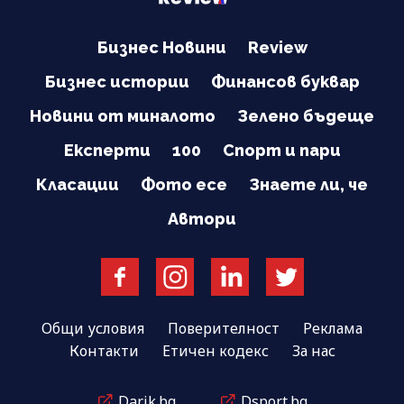
Бизнес Новини
Review
Бизнес истории
Финансов буквар
Новини от миналото
Зелено бъдеще
Експерти
100
Спорт и пари
Класации
Фото есе
Знаете ли, че
Автори
Общи условия
Поверителност
Реклама
Контакти
Етичен кодекс
За нас
Darik.bg
Dsport.bg