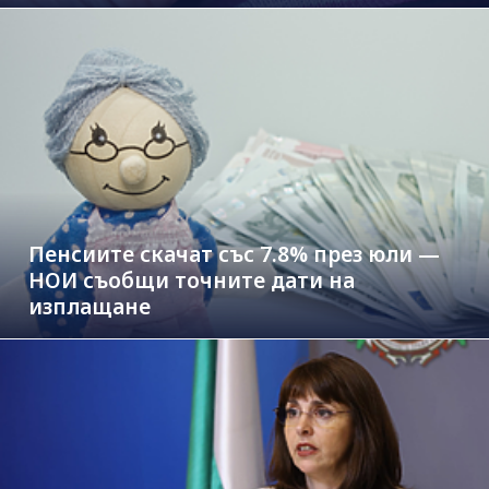
Пенсиите скачат със 7.8% през юли —
НОИ съобщи точните дати на
изплащане