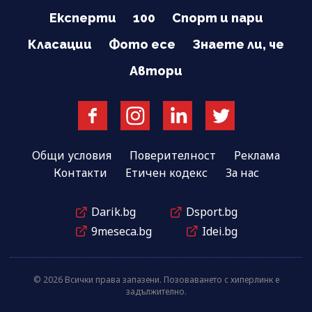
Експерти
100
Спорт и пари
Класации
Фото есе
Знаете ли, че
Автори
Общи условия
Поверителност
Реклама
Контакти
Етичен кодекс
За нас
Darik.bg
Dsport.bg
9meseca.bg
Idei.bg
© 2026 Всички права запазени. Позоваването с хиперлинк е
задължително.