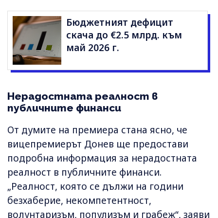
Бюджетният дефицит
скача до €2.5 млрд. към
май 2026 г.
Нерадостната реалност в
публичните финанси
От думите на премиера стана ясно, че
вицепремиерът Донев ще предостави
подробна информация за нерадостната
реалност в публичните финанси.
„Реалност, която се дължи на години
безхаберие, некомпетентност,
волунтаризъм, популизъм и грабеж“, заяви