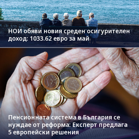
НОИ обяви новия среден осигурителен
доход: 1033.62 евро за май
Пенсионната система в България се
нуждае от реформа: Експерт предлага
5 европейски решения