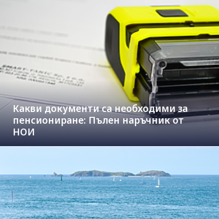
Какви документи са необходими за
пенсиониране: Пълен наръчник от
НОИ