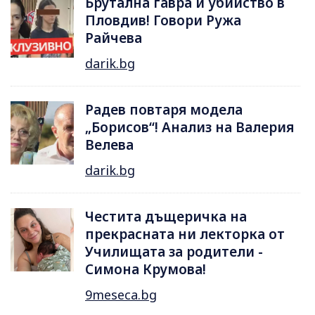
Брутална гавра и убийство в
Пловдив! Говори Ружа
Райчева
darik.bg
Радев повтаря модела
„Борисов“! Анализ на Валерия
Велева
darik.bg
Честита дъщеричка на
прекрасната ни лекторка от
Училищата за родители -
Симона Крумова!
9meseca.bg