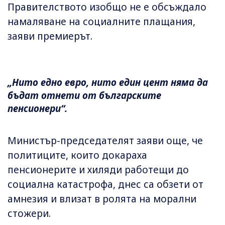
Правителството изобщо не е обсъждало
намаляване на социалните плащания,
заяви премиерът.
„Нито едно евро, нито един цент няма да
бъдат отнети от българските
пенсионери“.
Министър-председателят заяви още, че
политиците, които докараха
пенсионерите и хиляди работещи до
социална катастрофа, днес са обзети от
амнезия и влизат в ролята на морални
стожери.