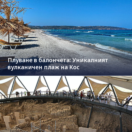
Плуване в балончета: Уникалният
вулканичен плаж на Кос