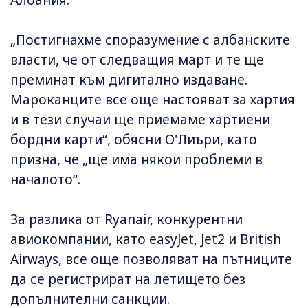
Албания.
„Постигнахме споразумение с албанските
власти, че от следващия март и те ще
преминат към дигитално издаване.
Мароканците все още настояват за хартия
и в тези случаи ще приемаме хартиени
бордни карти“, обясни О'Лиъри, като
призна, че „ще има някои проблеми в
началото“.
За разлика от Ryanair, конкурентни
авиокомпании, като easyJet, Jet2 и British
Airways, все още позволяват на пътниците
да се регистрират на летището без
допълнителни санкции.