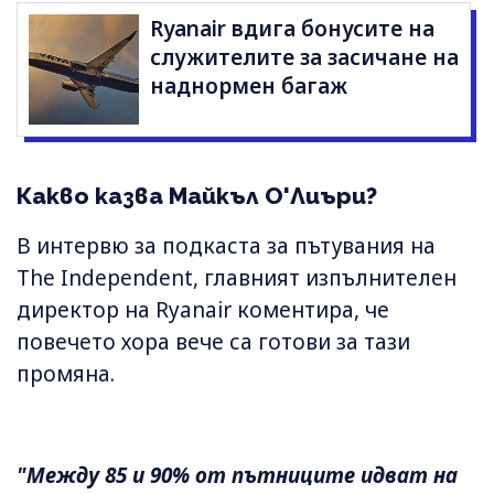
Ryanair вдига бонусите на
служителите за засичане на
наднормен багаж
Какво казва Майкъл О'Лиъри?
В интервю за подкаста за пътувания на
The Independent, главният изпълнителен
директор на Ryanair коментира, че
повечето хора вече са готови за тази
промяна.
"Между 85 и 90% от пътниците идват на