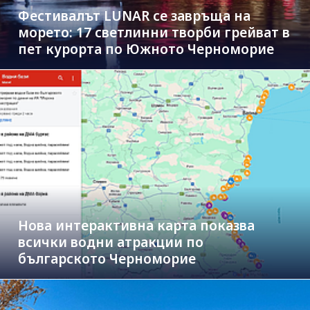
Фестивалът LUNAR се завръща на
морето: 17 светлинни творби грейват в
пет курорта по Южното Черноморие
Нова интерактивна карта показва
всички водни атракции по
българското Черноморие