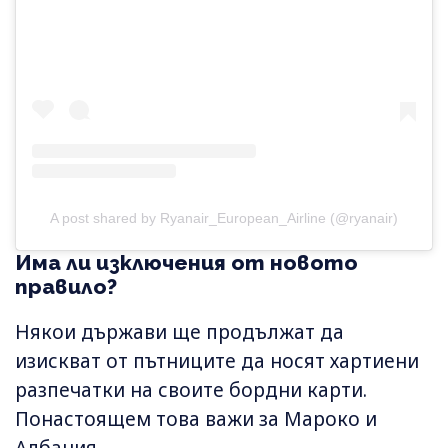
A post shared by Ryanair_European_Airline (@ryanair)
Има ли изключения от новото
правило?
Някои държави ще продължат да
изискват от пътниците да носят хартиени
разпечатки на своите бордни карти.
Понастоящем това важи за Мароко и