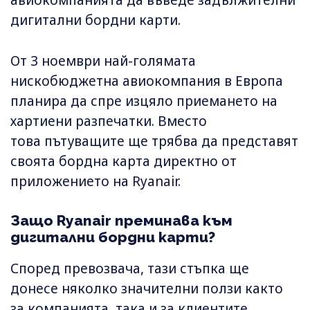
дигитални бордни карти.
От 3 ноември най-голямата
нискобюджетна авиокомпания в Европа
планира да спре изцяло приемането на
хартиени разпечатки. Вместо
това пътуващите ще трябва да представят
своята бордна карта директно от
приложението на Ryanair.
Защо Ryanair преминава към
дигитални бордни карти?
Според превозвача, тази стъпка ще
донесе няколко значителни ползи както
за компанията, така и за клиентите.