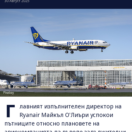
30 Август 2025
Pixabay
Г
лавният изпълнителен директор на
Ryanair Майкъл О'Лиъри успокои
пътниците относно плановете на
авиокомпанията да въведе задължителни