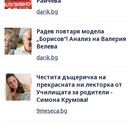
Райчева
darik.bg
Радев повтаря модела
„Борисов“! Анализ на Валерия
Велева
darik.bg
Честита дъщеричка на
прекрасната ни лекторка от
Училищата за родители -
Симона Крумова!
9meseca.bg