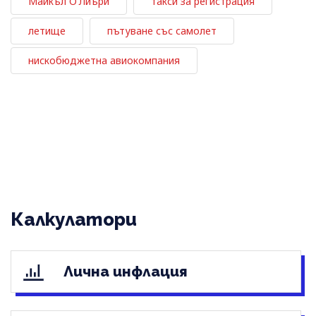
Майкъл О'Лиъри
такси за регистрация
летище
пътуване със самолет
нискобюджетна авиокомпания
Калкулатори
Лична инфлация