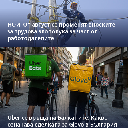
НОИ: От август се променят вноските
за трудова злополука за част от
работодателите
Uber се връща на Балканите: Какво
означава сделката за Glovo в България