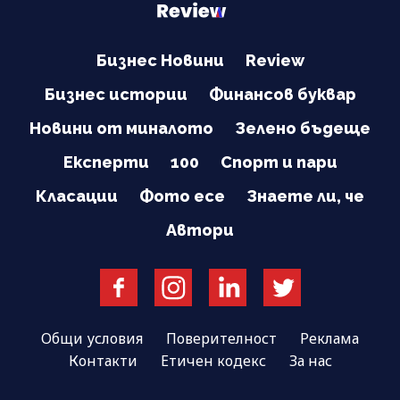
Бизнес Новини
Review
Бизнес истории
Финансов буквар
Новини от миналото
Зелено бъдеще
Експерти
100
Спорт и пари
Класации
Фото есе
Знаете ли, че
Автори
Общи условия
Поверителност
Реклама
Контакти
Етичен кодекс
За нас