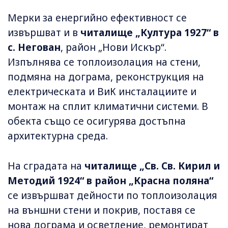
Мерки за енергийно ефективност се
извършват и в
читалище „Култура 1927“ в
с. Негован
, район „Нови Искър“.
Изпълнява се топлоизолация на стени,
подмяна на дограма, реконструкция на
електрическата и ВиК инсталациите и
монтаж на сплит климатични системи. В
обекта също се осигурява достъпна
архитектурна среда.
На сградата на
читалище „Св. Св. Кирил и
Методий 1924“ в район „Красна поляна“
се извършват дейности по топлоизолация
на външни стени и покрив, поставя се
нова дограма и осветление, ремонтират