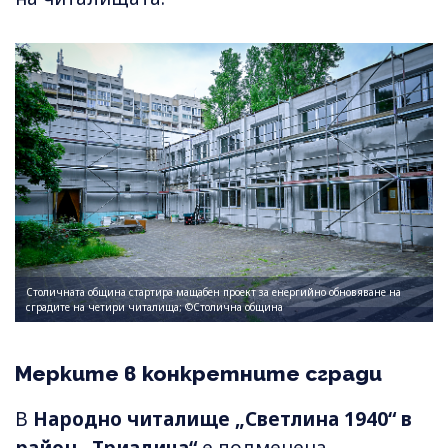
Столичната община стартира мащабен проект за енергийно обновяване на
сградите на четири читалища; ©Столична община
Мерките в конкретните сгради
В
Народно читалище „Светлина 1940“ в
район „Триадица“
е подменена