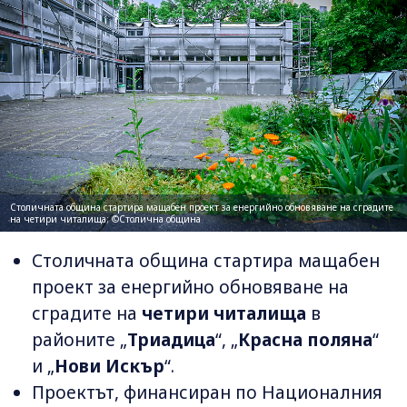
Столичната община стартира мащабен проект за енергийно обновяване на сградите
на четири читалища; ©Столична община
Столичната община стартира мащабен
проект за енергийно обновяване на
сградите на
четири читалища
в
районите „
Триадица
“, „
Красна поляна
“
и „
Нови Искър
“.
Проектът, финансиран по Националния