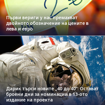
Първи вериги у нас премахват
двойното обозначение на цените в
лева и евро
Дарик търси новите „40 до 40“: Остават
броени дни за номинации в 13-ото
издание на проекта