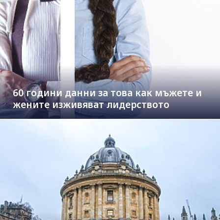
60 години данни за това как мъжете и
жените изживяват лидерството