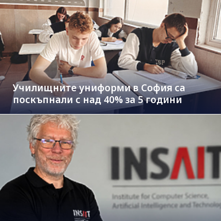
Училищните униформи в София са
поскъпнали с над 40% за 5 години