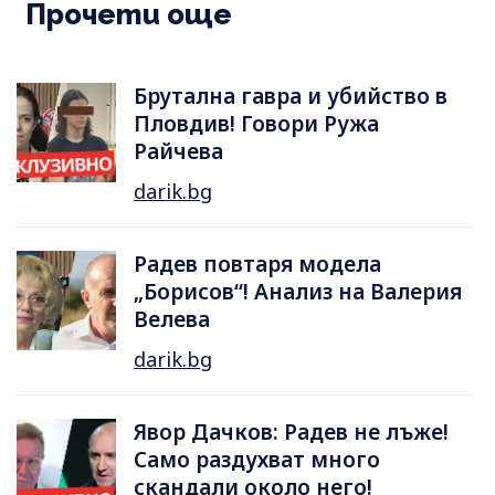
Прочети още
Брутална гавра и убийство в
Пловдив! Говори Ружа
Райчева
darik.bg
Радев повтаря модела
„Борисов“! Анализ на Валерия
Велева
darik.bg
Явор Дачков: Радев не лъже!
Само раздухват много
скандали около него!