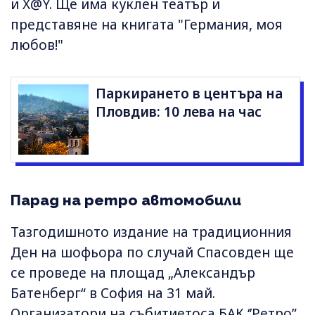
и X@Y. Ще има куклен театър и
представяне на книгата "Германия, моя
любов!"
Паркирането в центъра на
Пловдив: 10 лева на час
Парад на ретро автомобили
Тазгодишното издание на традиционния
Ден на шофьора по случай Спасовден ще
се проведе на площад „Александър
Батенберг“ в София на 31 май.
Организатори на събитиетоса БАК ‘’Ретро”