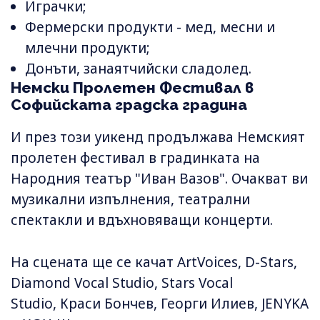
Играчки;
Фермерски продукти - мед, месни и
млечни продукти;
Донъти, занаятчийски сладолед.
Немски Пролетен Фестивал в
Софийската градска градина
И през този уикенд продължава Немският
пролетен фестивал в градинката на
Народния театър "Иван Вазов". Очакват ви
музикални изпълнения, театрални
спектакли и вдъхновяващи концерти.
На сцената ще се качат ArtVoices, D-Stars,
Diamond Vocal Studio, Stars Vocal
Studio, Краси Бончев, Георги Илиев, JENYKA