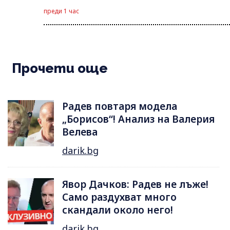
преди 1 час
Прочети още
Радев повтаря модела
„Борисов“! Анализ на Валерия
Велева
darik.bg
Явор Дачков: Радев не лъже!
Само раздухват много
скандали около него!
darik.bg