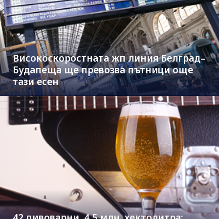
Високоскоростната жп линия Белград–
Будапеща ще превозва пътници още
тази есен
42 пивоварни, 4.5 млн. хектолитра: