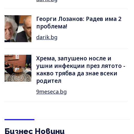
Георги Лозанов: Радев има 2
проблема!
darik.bg
Хрема, запушено носле и
ушни инфекции през лятотo -
какво трябва да знае всеки
родител
9meseca.bg
Бизнес Новини