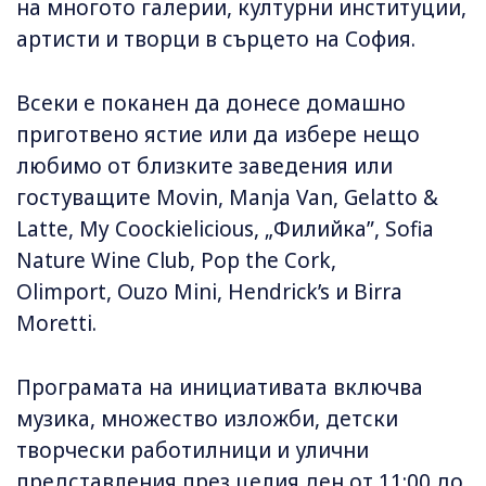
на многото галерии, културни институции,
артисти и творци в сърцето на София.
Всеки е поканен да донесе домашно
приготвено ястие или да избере нещо
любимо от близките заведения или
гостуващите Мovin, Manja Van, Gelatto &
Latte, My Coockielicious, „Филийка”, Sofia
Nature Wine Club, Pop the Cork,
Olimport, Ouzo Mini, Hendrick’s и Birra
Moretti.
Програмата на инициативата включва
музика, множество изложби, детски
творчески работилници и улични
представления през целия ден от 11:00 до