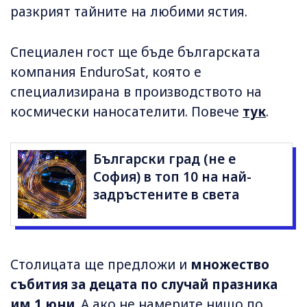
разкрият тайните на любими ястия.
Специален гост ще бъде българската
компания EnduroSat, която е
специализирана в производството на
космически наносателити. Повече
тук
.
Български град (не е
София) в топ 10 на най-
задръстените в света
Столицата ще предложи и
множество
събития за децата по случай празника
им 1 юни
. А ако не намерите нищо по