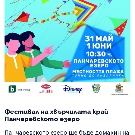
Фестивал на хвърчилата край
Панчаревското езеро
Панчаревското езеро ще бъде домакин на