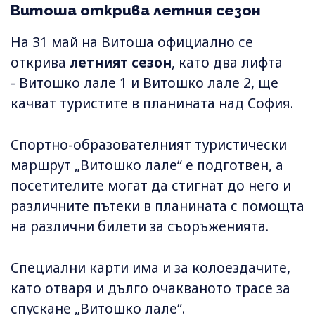
Витоша открива летния сезон
На 31 май на Витоша официално се
открива
летният сезон
, като два лифта
- Витошко лале 1 и Витошко лале 2, ще
качват туристите в планината над София.
Спортно-образователният туристически
маршрут „Витошко лале“ е подготвен, а
посетителите могат да стигнат до него и
различните пътеки в планината с помощта
на различни билети за съоръженията.
Специални карти има и за колоездачите,
като отваря и дълго очакваното трасе за
спускане „Витошко лале“.