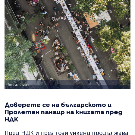
Голямата маса
Доверете се на българското и
Пролетен панаир на книгата пред
НДК
Пред НДК и през този уикенд продължава