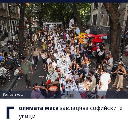
Голямата маса
Г
олямата маса
завладява софийските
улици.