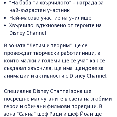
"На баба ти хвърчилото" – награда за
най-възрастен участник
Най-масово участие на училище
Хвърчило, вдъхновено от героите на
Disney Channel
В зоната "Летим и творим" ще се
провеждат творчески работилници, в
които малки и големи ще се учат как се
създават хвърчила, ще има щандове за
анимации и активности с Disney Channel.
Специална Disney Channel зона ще
посрещне малчуганите в света на любими
герои и обичани филмови поредици. В
зона "Саяна" шеф Ради и шеф Йоан ще