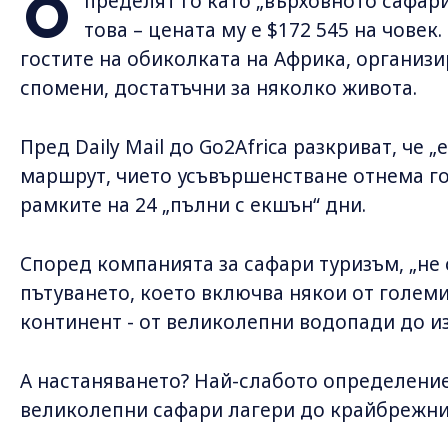
О
пределят го като „върховното сафари
това – цената му е $172 545 на човек
гостите на обиколката на Африка, организи
спомени, достатъчни за няколко живота.
Пред Daily Mail до Go2Africa разкриват, че 
маршрут, чието усъвършенстване отнема г
рамките на 24 „пълни с екшън“ дни.
Според компанията за сафари туризъм, „не 
пътуването, което включва някои от голем
континент - от великолепни водопади до и
А настаняването? Най-слабото определение 
великолепни сафари лагери до крайбрежни