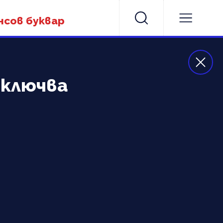
нсов буквар
включва