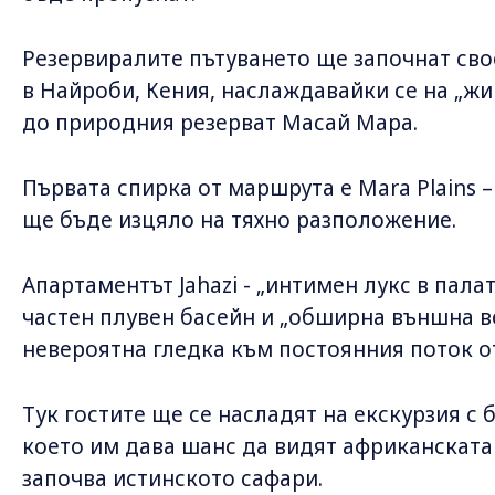
Резервиралите пътуването ще започнат св
в Найроби, Кения, наслаждавайки се на „жи
до природния резерват Масай Мара.
Първата спирка от маршрута е Mara Plains –
ще бъде изцяло на тяхно разположение.
Апартаментът Jahazi - „интимен лукс в палат
частен плувен басейн и „обширна външна 
невероятна гледка към постоянния поток о
Тук гостите ще се насладят на екскурзия с 
което им дава шанс да видят африканската 
започва истинското сафари.