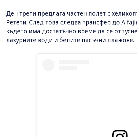
Ден трети предлага частен полет с хелико
Ретети. След това следва трансфер до Alfajiri
където има достатъчно време да се отпусне
лазурните води и белите пясъчни плажове.