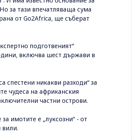
“. И има известно основание за
. Но за тази впечатляваща сума
рана от Go2Africa, ще съберат
„експертно подготвеният“
одини, включва шест държави в
са спестени никакви разходи“ за
ите чудеса на африканския
зключителни частни острови.
за имотите е „луксозни“ - от
 вили.