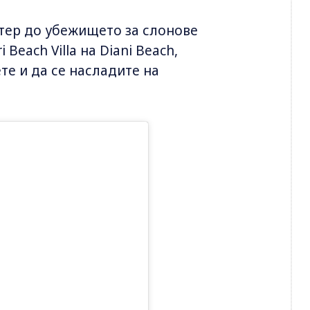
птер до убежището за слонове
 Beach Villa на Diani Beach,
те и да се насладите на