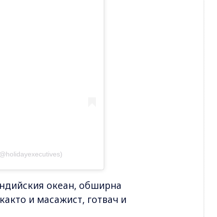
(@holidayexecutives)
Индийския океан, обширна
както и масажист, готвач и