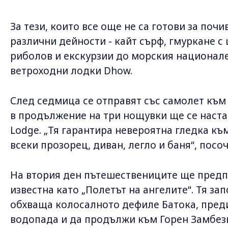
За тези, които все още не са готови за поч
различни дейности - кайт сърф, гмуркане 
риболов и екскурзии до морския национале
ветроходни лодки Dhow.
След седмица се отправят със самолет към
в продължение на три нощувки ще се настан
Lodge. „Тя гарантира невероятна гледка къ
всеки прозорец, диван, легло и баня“, посоч
На втория ден пътешествениците ще предп
известна като „Полетът на ангелите“. Тя за
обхваща колосалното дефиле Батока, пред
водопада и да продължи към Горен Замбез