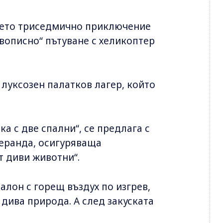
оето триседмично приключение
вописно“ пътуване с хеликоптер
 луксозен палатков лагер, който
ка с две спални“, се предлага с
веранда, осигуряваща
т диви животни“.
балон с горещ въздух по изгрев,
дива природа. А след закуската