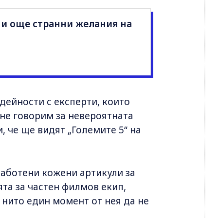
 и още странни желания на
ейности с експерти, които
 не говорим за невероятната
, че ще видят „Големите 5“ на
аботени кожени артикули за
ята за частен филмов екип,
 нито един момент от нея да не