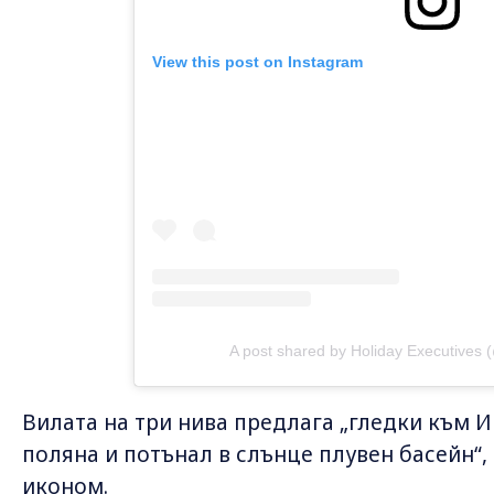
View this post on Instagram
A post shared by Holiday Executives 
Вилата на три нива предлага „гледки към 
поляна и потънал в слънце плувен басейн“, 
иконом.