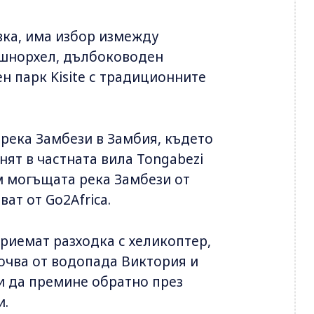
ивка, има избор измежду
с шнорхел, дълбоководен
н парк Kisite с традиционните
 река Замбези в Замбия, където
ят в частната вила Tongabezi
м могъщата река Замбези от
ват от Go2Africa.
риемат разходка с хеликоптер,
почва от водопада Виктория и
и да премине обратно през
и.