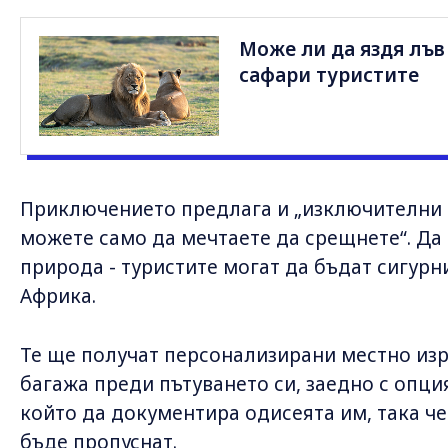
Може ли да яздя лъв
сафари туристите
Приключението предлага и „изключителни д
можете само да мечтаете да срещнете“. Да
природа - туристите могат да бъдат сигурни
Африка.
Те ще получат персонализирани местно изр
багажа преди пътуването си, заедно с опци
който да документира одисеята им, така че
бъде пропуснат.