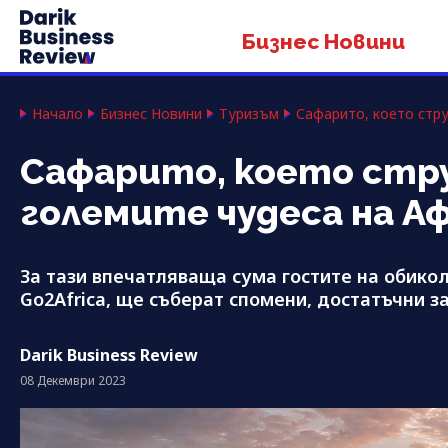
Бизнес Новини
Начало
Бизнес Новини
Туризъм
Сафарито, което стру
Сафарито, което струв
големите чудеса на А
За тази впечатляваща сума гостите на обикол
Go2Africa, ще съберат спомени, достатъчни з
Darik Business Review
08 Декември 2023