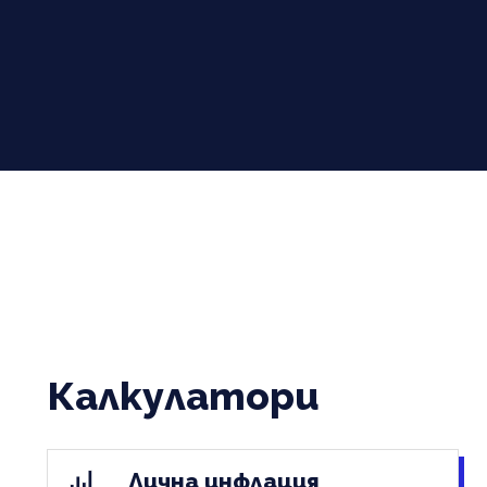
Калкулатори
Лична инфлация