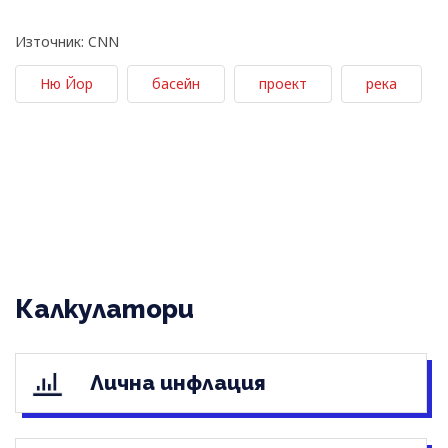
Източник: CNN
Ню Йор
басейн
проект
река
Калкулатори
Лична инфлация