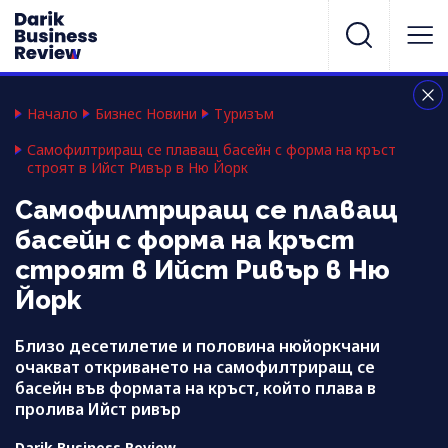
Начало
Бизнес Новини
Туризъм
Самофилтриращ се плаващ басейн с форма на кръст
строят в Ийст Ривър в Ню Йорк
Самофилтриращ се плаващ
басейн с форма на кръст
строят в Ийст Ривър в Ню
Йорк
Близо десетилетие и половина нюйоркчани
очакват откриването на самофилтриращ се
басейн във формата на кръст, който плава в
пролива Ийст ривър
Darik Business Review