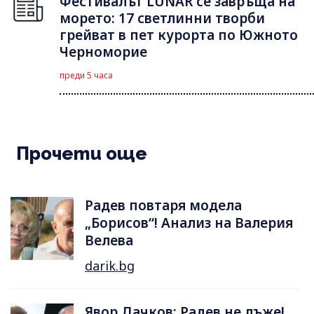
Фестивалът LUNAR се завръща на
морето: 17 светлинни творби
грейват в пет курорта по Южното
Черноморие
преди 5 часа
Прочети още
Радев повтаря модела
„Борисов“! Анализ на Валерия
Велева
darik.bg
Явор Дачков: Радев не лъже!