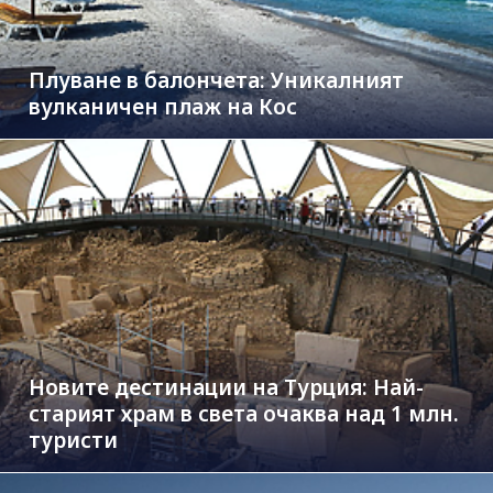
Плуване в балончета: Уникалният
вулканичен плаж на Кос
Новите дестинации на Турция: Най-
старият храм в света очаква над 1 млн.
туристи