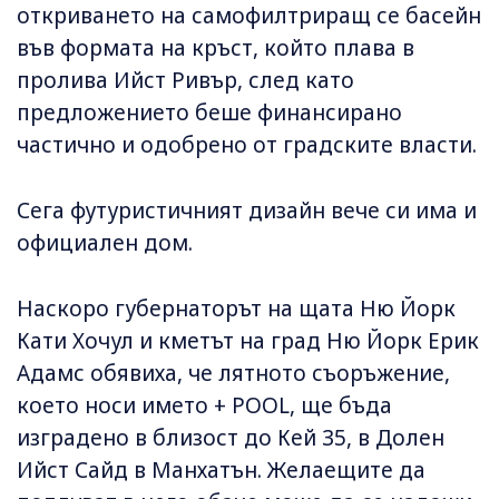
откриването на самофилтриращ се басейн
във формата на кръст, който плава в
пролива Ийст Ривър, след като
предложението беше финансирано
частично и одобрено от градските власти.
Сега футуристичният дизайн вече си има и
официален дом.
Наскоро губернаторът на щата Ню Йорк
Кати Хочул и кметът на град Ню Йорк Ерик
Адамс обявиха, че лятното съоръжение,
което носи името + POOL, ще бъда
изградено в близост до Кей 35, в Долен
Ийст Сайд в Манхатън. Желаещите да