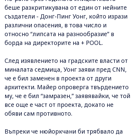
беше разкритикувана от един от нейните
създатели - Донг-Пинг Уонг, който изрази
различни опасения, в това число и
относно “липсата на разнообразие” в
борда на директорите на + POOL.
След изявлението на градските власти от
миналата седмица, Уонг заяви пред CNN,
че е бил заменен в проекта от други
архитекти. Майер опроверга твърдението
му, че е бил “замразен,” заявявайки, че той
все още е част от проекта, докато не
обяви сам противното.
Въпреки че нюйоркчани би трябвало да