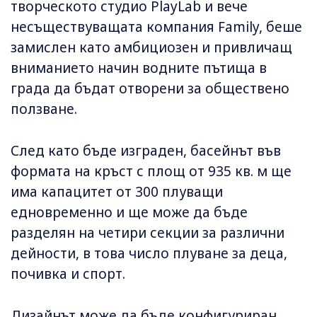
творческото студио PlayLab и вече
несъществуващата компания Family, беше
замислен като амбициозен и привличащ
вниманието начин водните пътища в
града да бъдат отворени за обществено
ползване.
След като бъде изграден, басейнът във
формата на кръст с площ от 935 кв. м ще
има капацитет от 300 плуващи
едновременно и ще може да бъде
разделян на четири секции за различни
дейности, в това число плуване за деца,
почивка и спорт.
Дизайнът може да бъде конфигуриран,