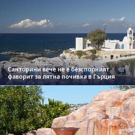
Санторини вече не е безспорният
фаворит за лятна почивка в Гърция