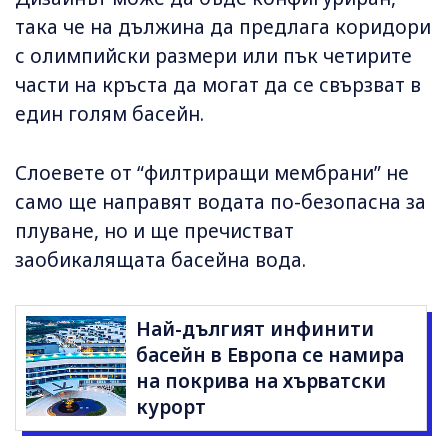
така че на дължина да предлага коридори
с олимпийски размери или пък четирите
части на кръста да могат да се свързват в
един голям басейн.
Слоевете от “филтриращи мембрани” не
само ще направят водата по-безопасна за
плуване, но и ще пречистват
заобикалящата басейна вода.
Най-дългият инфинити
басейн в Европа се намира
на покрива на хърватски
курорт