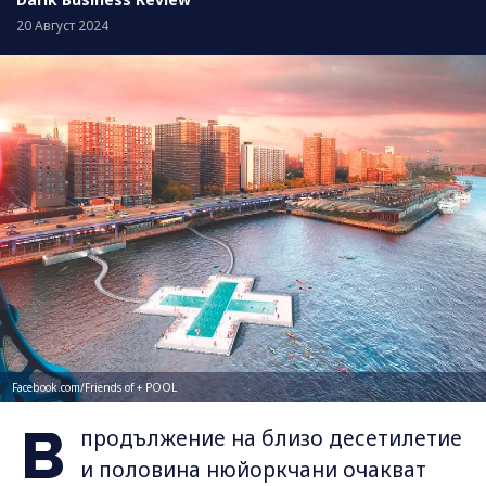
20 Август 2024
Facebook.com/Friends of + POOL
В
продължение на близо десетилетие
и половина нюйоркчани очакват