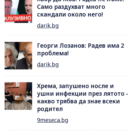
Само раздухват много
скандали около него!
darik.bg
Георги Лозанов: Радев има 2
проблема!
darik.bg
Хрема, запушено носле и
ушни инфекции през лятотo -
какво трябва да знае всеки
родител
9meseca.bg