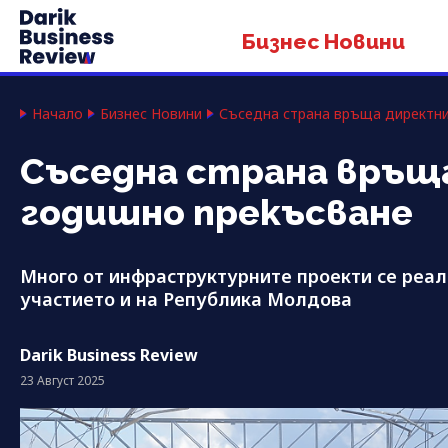
Бизнес Новини
Начало
Бизнес Новини
Съседна страна връща директния
Съседна страна връща 
годишно прекъсване
Много от инфраструктурните проекти се реал
участието и на Република Молдова
Darik Business Review
23 Август 2025