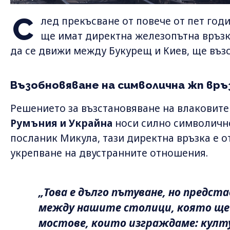
С
лед прекъсване от повече от пет год
ще имат директна железопътна връзка
да се движи между Букурещ и Киев, ще въз
Възобновяване на символична жп връ
Решението за възстановяване на влаковите
Румъния и Украйна
носи силно символично
посланик Микула, тази директна връзка е о
укрепване на двустранните отношения.
„Това е дълго пътуване, но предст
между нашите столици, която ще 
мостове, които изграждаме: култ