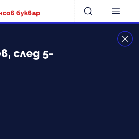
нсов буквар
, след 5-