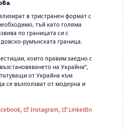
ова
ализират в тристранен формат с
необходимо, тъй като голяма
звива по границата си с
лдовско-румънската граница.
вестиции, които правим заедно с
възстановяването на Украйна“,
 пътуващи от Украйна към
а се възползват от модерна и
acebook
,
Instagram
,
LinkedIn