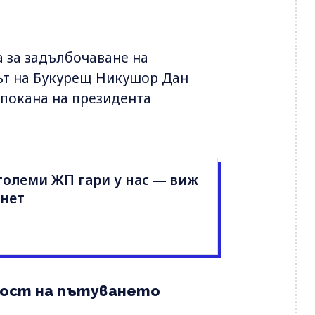
а за задълбочаване на
тът на Букурещ Никушор Дан
 покана на президента
 големи ЖП гари у нас — виж
рнет
ност на пътуването