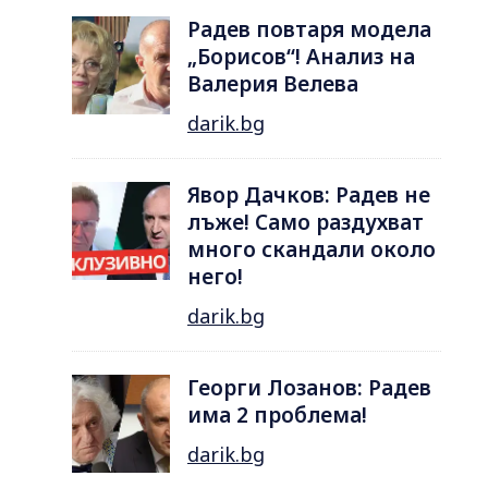
Радев повтаря модела
„Борисов“! Анализ на
Валерия Велева
darik.bg
Явор Дачков: Радев не
лъже! Само раздухват
много скандали около
него!
darik.bg
Георги Лозанов: Радев
има 2 проблема!
darik.bg