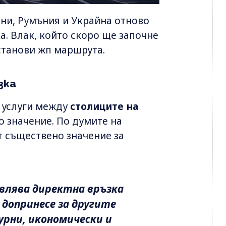
ини, Румъния и Украйна отново
. Влак, който скоро ще започне
станови жп маршрута.
зка
 услуги между
столиците на
 значение. По думите на
т съществено значение за
авлява директна връзка
допринесе за другите
урни, икономически и