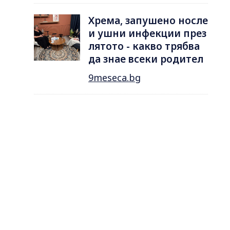
Хрема, запушено носле
и ушни инфекции през
лятотo - какво трябва
да знае всеки родител
9meseca.bg