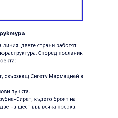
труктура
 линия, двете страни работят
нфраструктура. Според посланик
оекта:
т, свързващ Сигету Мармацией в
ови пункта.
рубне–Сирет, където броят на
две на шест във всяка посока.