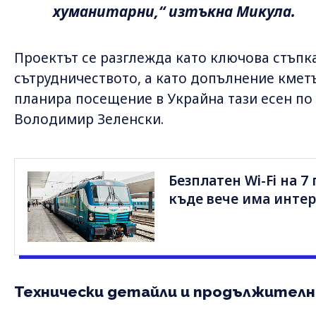
хуманитарни,“ изтъкна Микула.
Проектът се разглежда като ключова стъпк
сътрудничеството, а като допълнение кме
планира посещение в Украйна тази есен по
Володимир Зеленски.
Безплатен Wi-Fi на 7
къде вече има инте
Технически детайли и продължител