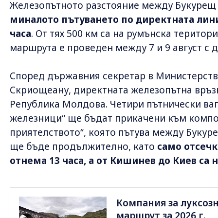
Железопътното разстояние между Букурещ и
миналото пътуването по директната лини
часа
. От тях 500 км са на румънска територи
маршрута е проведен между 7 и 9 август с д
Според държавния секретар в Министерств
Скриощеану, директната железопътна връз
Република Молдова. Четири пътнически ваг
железници“ ще бъдат прикачени към компо
приятелството“, която пътува между Букур
ще бъде продължително, като
само отсечк
отнема 13 часа, а от Кишинев до Киев са
Компания за луксоз
маршрут за 2026 г.