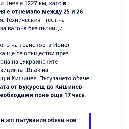
 Киев е 1227 км, като
в
я е отнемало между 25 и 26
я. Техническият тест на
ва вагона без пътници.
ото на транспорта Йонел
ка ще се осъществи през
она на „Украинските
зицията „Влак на
ещ и Кишинев. Пътуването обаче
ата от Букурещ до Кишинев
 необходими поне още 17 часа
.
ни жп пътувания обяви нов