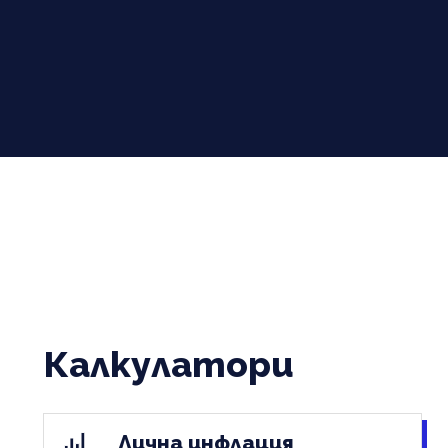
Калкулатори
Лична инфлация