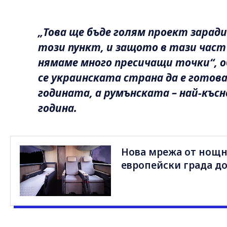
„Това ще бъде голям проект зарад
този пункт, и защото в тази час
нямаме много пресичащи точки“, 
се украинската страна да е готова
годината, а румънската – най-къс
година.
Нова мрежа от нощни
европейски града до 