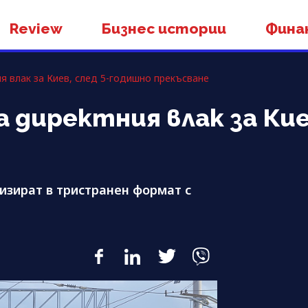
Review
Бизнес истории
Фина
 влак за Киев, след 5-годишно прекъсване
директния влак за Киев
изират в тристранен формат с