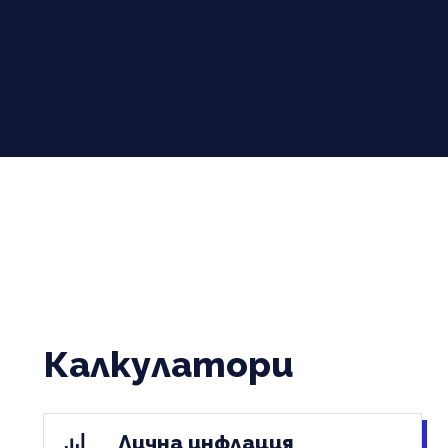
Калкулатори
Лична инфлация