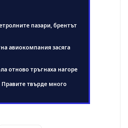
етролните пазари, брентът
на авиокомпания засяга
ола отново тръгнаха нагоре
 Правите твърде много