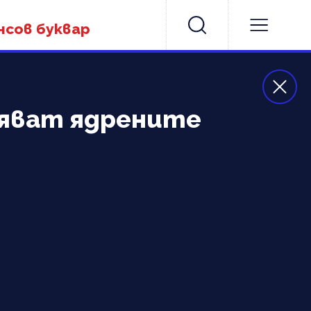
нсов буквар
овяват ядрените