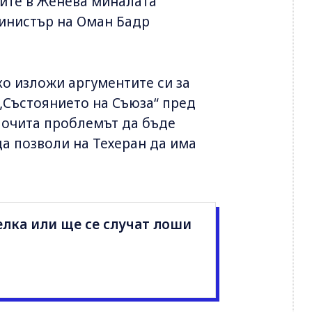
иите в Женева миналата
инистър на Оман Бадр
о изложи аргументите си за
 „Състоянието на Съюза“ пред
дпочита проблемът да бъде
да позволи на Техеран да има
лка или ще се случат лоши