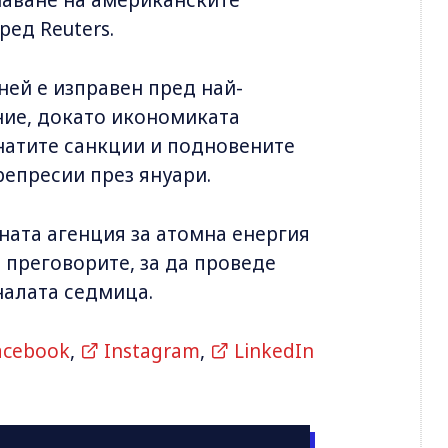
ред Reuters.
ней е изправен пред най-
ние, докато икономиката
гнатите санкции и подновените
репресии през януари.
ата агенция за атомна енергия
 преговорите, за да проведе
налата седмица.
acebook
,
Instagram
,
LinkedIn