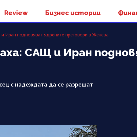
Review
Бизнес истории
Фина
Щ и Иран подновяват ядрените преговори в Женева
плаха: САЩ и Иран подн
сец с надеждата да се разрешат