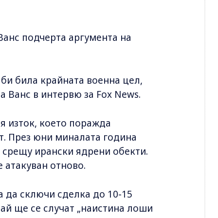
Ванс подчерта аргумента на
 би била крайната военна цел,
за Ванс в интервю за Fox News.
я изток, което поражда
т. През юни миналата година
 срещу ирански ядрени обекти.
 атакуван отново.
а да сключи сделка до 10-15
чай ще се случат „наистина лоши