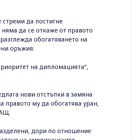
е стреми да постигне
е няма да се откаже от правото
 разглежда обогатяването на
ени оръжия.
 приоритет на дипломацията“,
едлага нови отстъпки в замяна
а правото му да обогатява уран,
САЩ.
разделени, дори по отношение
чаване на американските