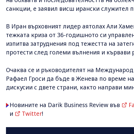
санкции, е заявил висш ирански служител п
В Иран върховният лидер аятолах Али Хаме
тежката криза от 36-годишното си управле
изпитва затруднения под тежестта на зате
протести след големи вълнения и кървави 
Очаква се и ръководителят на Международн
Рафаел Гроси да бъде в Женева по време на
дискусии с двете страни, както направи ми
Новините на Darik Business Review във
F
и
Twitter
!