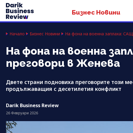
Бизнес Новини
Начало
Бизнес Новини
На фона на военна заплаха: СА
На фона на военна за
преговори в Женева
Двете страни подновиха преговорите този ме
продължаващия с десетилетия конфликт
Darik Business Review
26 Февруари 2026