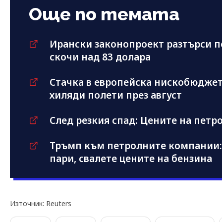
Още по темата
Ирански законопроект разтърси п
скочи над 83 долара
Стачка в европейска нискобюджет
хиляди полети през август
След резкия спад: Цените на петр
Тръмп към петролните компании:
пари, свалете цените на бензина
Източник: Reuters