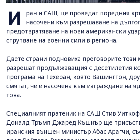
И
ран и САЩ ще проведат поредния кръ
насочени към разрешаване на дълго
предотвратяване на нови американски уда
струпване на военни сили в региона.
Двете страни подновиха преговорите този 
разрешат продължаващия с десетилетия к
програма на Техеран, която Вашингтон, др
смятат, че е насочена към изграждане на я
това.
Специалният пратеник на САЩ Стив Уиткоф 
Доналд Тръмп Джаред Къшнър ще присъства
иранския външен министър Абас Арагчи, с