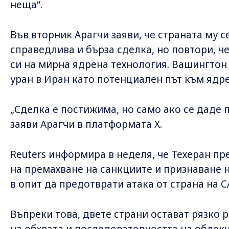
неща“.
Във вторник Арагчи заяви, че страната му с
справедлива и бърза сделка, но повтори, ч
си на мирна ядрена технология. Вашингтон
уран в Иран като потенциален път към ядр
„Сделка е постижима, но само ако се даде
заяви Арагчи в платформата X.
Reuters информира в неделя, че Техеран пр
на премахване на санкциите и признаване н
в опит да предотврати атака от страна на 
Въпреки това, двете страни остават рязко 
на обхвата и последователността на облек