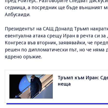
пред Ройтерс. Разговорите следват дискус
седмица, а посредник ще бъде външният м
Албусаиди.
Президентът на САЩ Доналд Тръмп накратк
евентуална атака срещу Иран в речта си за
Конгреса във вторник, заявявайки, че пре
решен по дипломатически път, но че няма 
ядрено оръжие.
Тръмп към Иран: Сде
неща