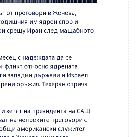
г от преговори в Женева,
годишния им ядрен спор и
ри срещу Иран след мащабното
месец с надеждата да се
онфликт относно ядрената
уги западни държави и Израел
дрени оръжия. Техеран отрича
и зетят на президента на САЩ
т на непреките преговори с
ъобщи американски служител