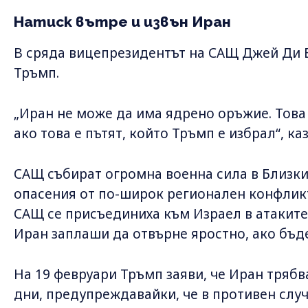
Натиск вътре и извън Иран
В сряда вицепрезидентът на САЩ Джей Ди 
Тръмп.
„Иран не може да има ядрено оръжие. Това
ако това е пътят, който Тръмп е избрал“, ка
САЩ събират огромна военна сила в Близки
опасения от по-широк регионален конфлик
САЩ се присъединиха към Израел в атаките
Иран заплаши да отвърне яростно, ако бъде
На 19 февруари Тръмп заяви, че Иран трябв
дни, предупреждавайки, че в противен слу