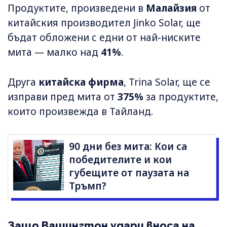
Продуктите, произведени в
Малайзия
от
китайския производител Jinko Solar, ще
бъдат обложени с едни от най-ниските
мита — малко над
41%
.
Друга
китайска фирма
, Trina Solar, ще се
изправи пред мита от
375%
за продуктите,
които произвежда в Тайланд.
90 дни без мита: Кои са
победителите и кои
губещите от паузата на
Тръмп?
Защо Вашингтон удари вноса на