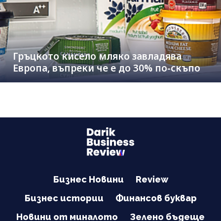
Гръцкото кисело мляко завладява
Европа, въпреки че е до 30% по-скъпо
Бизнес Новини
Review
Бизнес истории
Финансов буквар
Новини от миналото
Зелено бъдеще