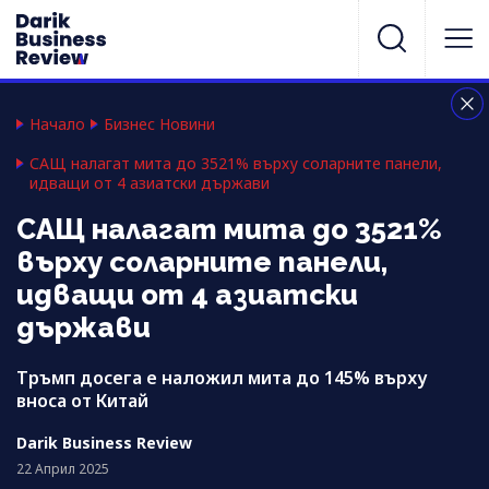
Начало
Бизнес Новини
САЩ налагат мита до 3521% върху соларните панели,
идващи от 4 азиатски държави
САЩ налагат мита до 3521%
върху соларните панели,
идващи от 4 азиатски
държави
Тръмп досега е наложил мита до 145% върху
вноса от Китай
Darik Business Review
22 Април 2025