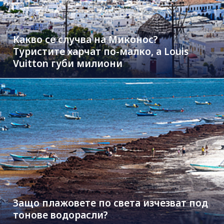
Какво се случва на Миконос?
Туристите харчат по-малко, а Louis
Vuitton губи милиони
Защо плажовете по света изчезват под
тонове водорасли?