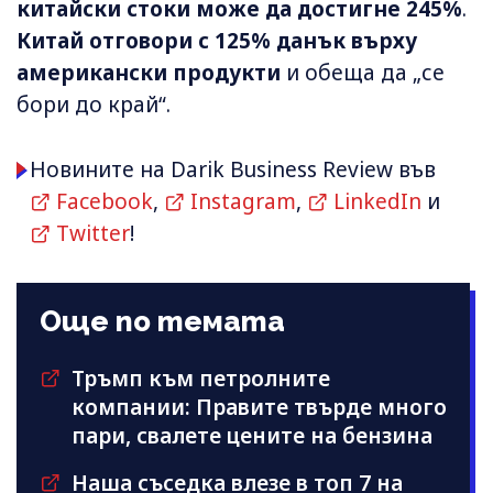
китайски стоки може да достигне 245%
.
Китай отговори с 125% данък върху
американски продукти
и обеща да „се
бори до край“.
Новините на Darik Business Review във
Facebook
,
Instagram
,
LinkedIn
и
Twitter
!
Още по темата
Тръмп към петролните
компании: Правите твърде много
пари, свалете цените на бензина
Наша съседка влезе в топ 7 на