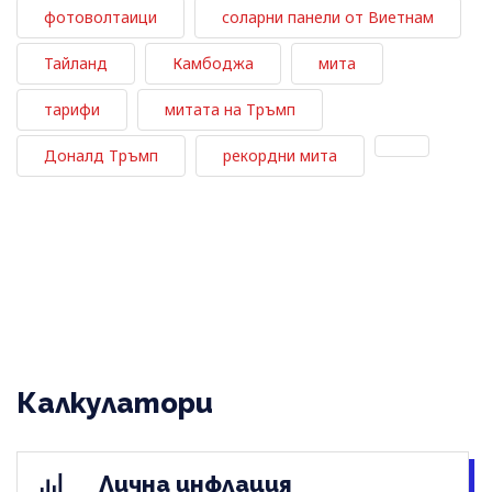
фотоволтаици
соларни панели от Виетнам
Тайланд
Камбоджа
мита
тарифи
митата на Тръмп
Доналд Тръмп
рекордни мита
Калкулатори
Лична инфлация