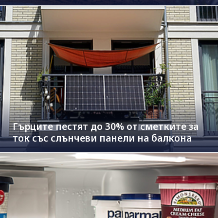
Гърците пестят до 30% от сметките за
ток със слънчеви панели на балкона