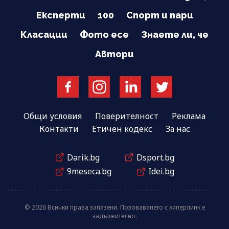
Експерти
100
Спорт и пари
Класации
Фото есе
Знаете ли, че
Автори
Общи условия
Поверителност
Реклама
Контакти
Етичен кодекс
За нас
Darik.bg
Dsport.bg
9meseca.bg
Idei.bg
© 2026 Всички права запазени. Позоваването с хиперлинк е
задължително.