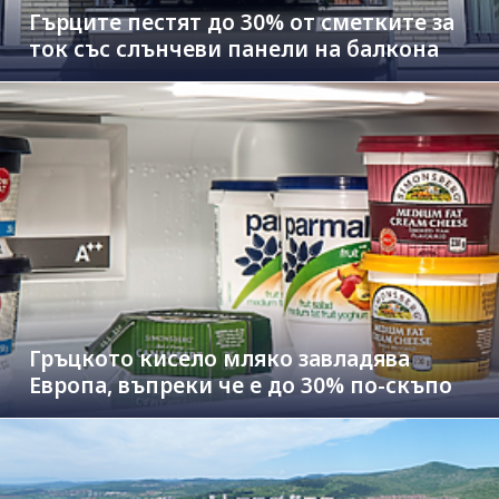
Гърците пестят до 30% от сметките за
ток със слънчеви панели на балкона
Гръцкото кисело мляко завладява
Европа, въпреки че е до 30% по-скъпо