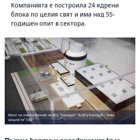
Компанията е построила 24 ядрени
блока по целия свят и има над 55-
годишен опит в сектора.
Макет на новите блокове на АЕЦ "Козлодуй"; ©„АЕЦ Козлодуй – Нови
мощности” ЕАД