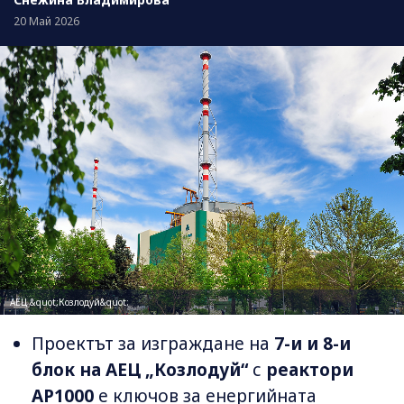
20 Май 2026
АЕЦ &quot;Козлодуй&quot;
Проектът за изграждане на
7-и и 8-и
блок на АЕЦ „Козлодуй“
с
реактори
AP1000
е ключов за енергийната