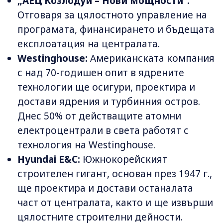
„АЕЦ Козлодуй – Нови мощности“:
Отговаря за цялостното управление на
програмата, финансирането и бъдещата
експлоатация на централата.
Westinghouse:
Американската компания
с над 70-годишен опит в ядрените
технологии ще осигури, проектира и
достави ядрения и турбинния остров.
Днес 50% от действащите атомни
електроцентрали в света работят с
технология на Westinghouse.
Hyundai E&C:
Южнокорейският
строителен гигант, основан през 1947 г.,
ще проектира и достави останалата
част от централата, както и ще извърши
цялостните строителни дейности.