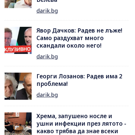
darik.bg
Явор Дачков: Радев не лъже!
Само раздухват много
скандали около него!
darik.bg
Георги Лозанов: Радев има 2
проблема!
darik.bg
Хрема, запушено носле и
ушни инфекции през лятотo -
какво трябва да знае всеки