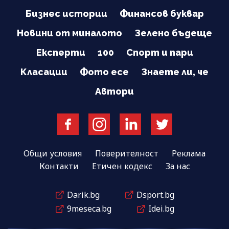
Бизнес истории
Финансов буквар
Новини от миналото
Зелено бъдеще
Експерти
100
Спорт и пари
Класации
Фото есе
Знаете ли, че
Автори
Общи условия
Поверителност
Реклама
Контакти
Етичен кодекс
За нас
Darik.bg
Dsport.bg
9meseca.bg
Idei.bg