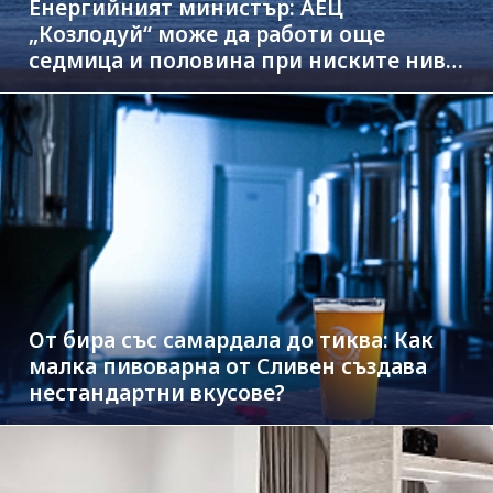
Енергийният министър: АЕЦ
„Козлодуй“ може да работи още
седмица и половина при ниските нива
на Дунав
От бира със самардала до тиква: Как
малка пивоварна от Сливен създава
нестандартни вкусове?