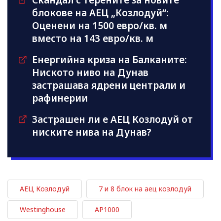
Скандал с терените за новите
блокове на АЕЦ „Козлодуй“:
Оценени на 1500 евро/кв. м
вместо на 143 евро/кв. м
Енергийна криза на Балканите:
Ниското ниво на Дунав
застрашава ядрени централи и
рафинерии
Застрашен ли е АЕЦ Козлодуй от
ниските нива на Дунав?
АЕЦ Козлодуй
7 и 8 блок на аец козлодуй
Westinghouse
AP1000