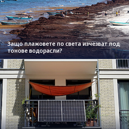
Защо плажовете по света изчезват под
тонове водорасли?