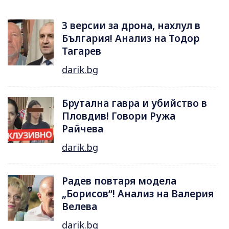
3 версии за дрона, нахлул в
България! Анализ на Тодор
Тагарев
darik.bg
Брутална гавра и убийство в
Пловдив! Говори Ружа
Райчева
darik.bg
Радев повтаря модела
„Борисов“! Анализ на Валерия
Велева
darik.bg