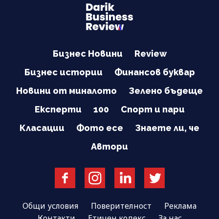
Бизнес Новини
Review
Бизнес истории
Финансов буквар
Новини от миналото
Зелено бъдеще
Експерти
100
Спорт и пари
Класации
Фото есе
Знаете ли, че
Автори
Общи условия
Поверителност
Реклама
Контакти
Етичен кодекс
За нас