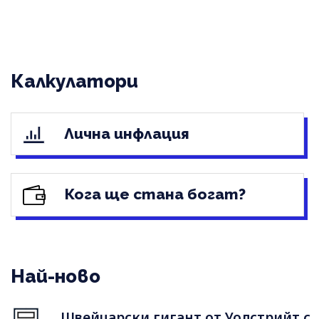
Калкулатори
Лична инфлация
Кога ще стана богат?
Най-ново
Швейцарски гигант от Уолстрийт с