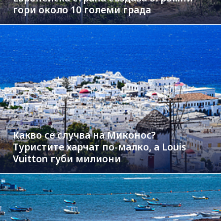
гори около 10 големи града
Какво се случва на Миконос?
Туристите харчат по-малко, а Louis
Vuitton губи милиони