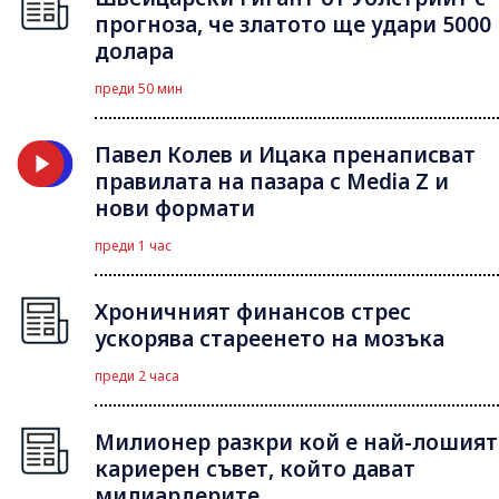
прогноза, че златото ще удари 5000
долара
преди 50 мин
Павел Колев и Ицака пренаписват
правилата на пазара с Media Z и
нови формати
преди 1 час
Хроничният финансов стрес
ускорява стареенето на мозъка
преди 2 часа
Милионер разкри кой е най-лошият
кариерен съвет, който дават
милиардерите