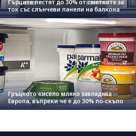
Гърците пестят до 30% от сметките за
ток със слънчеви панели на балкона
Гръцкото кисело мляко завладява
Европа, въпреки че е до 30% по-скъпо