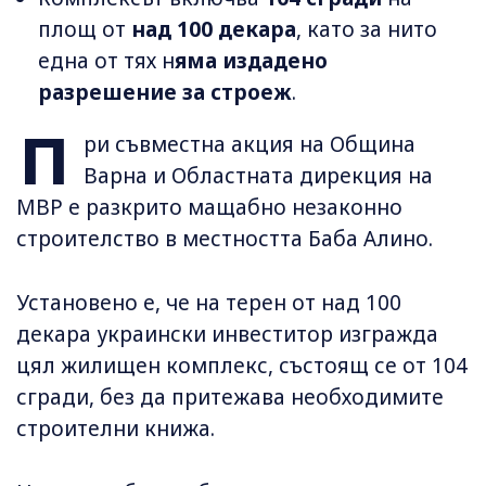
площ от
над 100 декара
, като за нито
една от тях н
яма издадено
разрешение за строеж
.
П
ри съвместна акция на Община
Варна и Областната дирекция на
МВР е разкрито мащабно незаконно
строителство в местността Баба Алино.
Установено е, че на терен от над 100
декара украински инвеститор изгражда
цял жилищен комплекс, състоящ се от 104
сгради, без да притежава необходимите
строителни книжа.