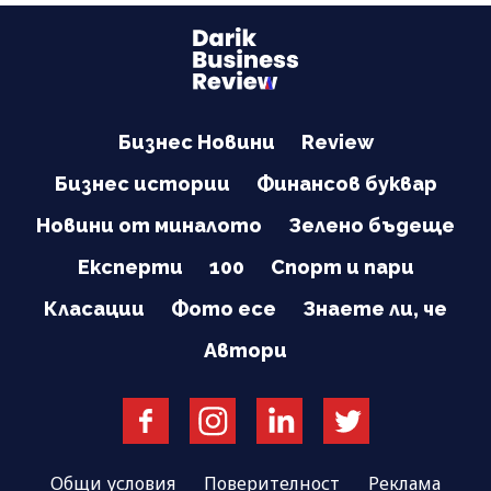
Бизнес Новини
Review
Бизнес истории
Финансов буквар
Новини от миналото
Зелено бъдеще
Експерти
100
Спорт и пари
Класации
Фото есе
Знаете ли, че
Автори
Общи условия
Поверителност
Реклама