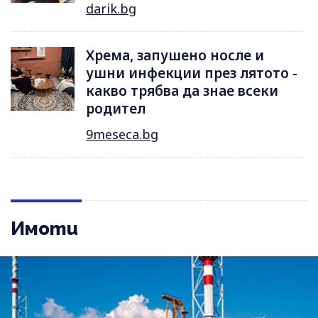
darik.bg
Хрема, запушено носле и
ушни инфекции през лятотo -
какво трябва да знае всеки
родител
9meseca.bg
Имоти