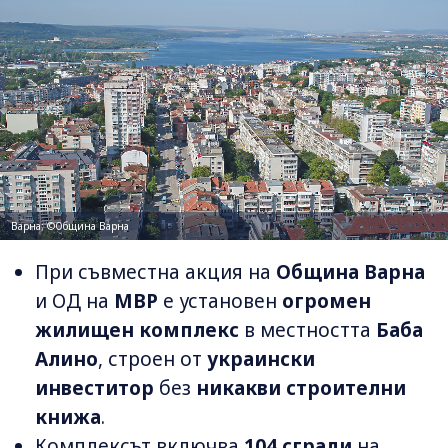
Варна; ©Община Варна
При съвместна акция на
Община Варна
и ОД на
МВР
е установен
огромен
жилищен комплекс
в местността
Баба
Алино
, строен от
украински
инвеститор
без
никакви строителни
книжа
.
Комплексът включва
104 сгради
на