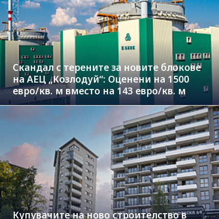
Скандал с терените за новите блокове
на АЕЦ „Козлодуй“: Оценени на 1500
евро/кв. м вместо на 143 евро/кв. м
Купувачите на ново строителство в