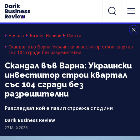
Начало
Бизнес Новини
Имоти
Скандал във Варна: Украински инвеститор строи квартал
със 104 сгради без разрешителни
Скандал във Варна: Украински
инвеститор строи квартал
със 104 сгради без
разрешителни
Разследват кой е пазил строежа с години
Darik Business Review
27 Май 2026