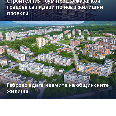
Строителният бум продължава: Кои
градове са лидери по нови жилищни
проекти
Габрово вдига наемите на общинските
жилища