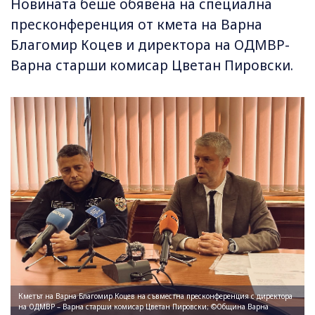
Новината беше обявена на специална
пресконференция от кмета на Варна
Благомир Коцев и директора на ОДМВР-
Варна старши комисар Цветан Пировски.
Кметът на Варна Благомир Коцев на съвместна пресконференция с директора
на ОДМВР – Варна старши комисар Цветан Пировски; ©Община Варна