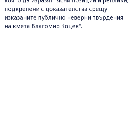
която да изразят "ясни позиции и реплики,
подкрепени с доказателства срещу
изказаните публично неверни твърдения
на кмета Благомир Коцев".