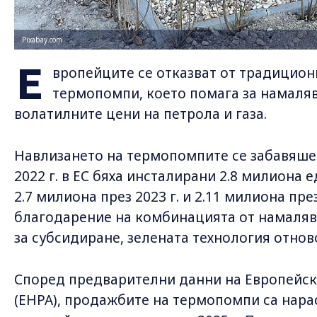
Pixabay.com
Е
вропейците се отказват от традиционн
термопомпи, което помага за намаляв
волатилните цени на петрола и газа.
Навлизането на термопомпите се забавяше 
2022 г. в ЕС бяха инсталирани 2.8 милиона 
2.7 милиона през 2023 г. и 2.11 милиона през
благодарение на комбинацията от намаляв
за субсидиране, зелената технология отнов
Според предварителни данни на Европейск
(EHPA), продажбите на термопомпи са нарас