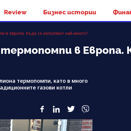
Review
Бизнес истории
Фина
и в Европа. Къде се използват най-много?
 термопомпи в Европа. 
илиона термопомпи, като в много
радиционните газови котли