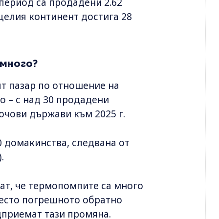
 период са продадени 2.62
целия континент достига 28
много?
т пазар по отношение на
 – с над 30 продадени
ючови държави към 2025 г.
0 домакинства, следвана от
.
ват, че термопомпите са много
често погрешното обратно
дприемат тази промяна.