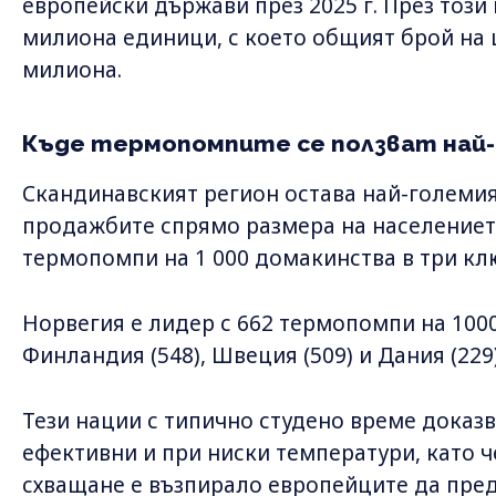
европейски държави през 2025 г. През този
милиона единици, с което общият брой на 
милиона.
Къде термопомпите се ползват най-
Скандинавският регион остава най-големия
продажбите спрямо размера на населението
термопомпи на 1 000 домакинства в три кл
Норвегия е лидер с 662 термопомпи на 100
Финландия (548), Швеция (509) и Дания (229)
Тези нации с типично студено време доказ
ефективни и при ниски температури, като 
схващане е възпирало европейците да пре