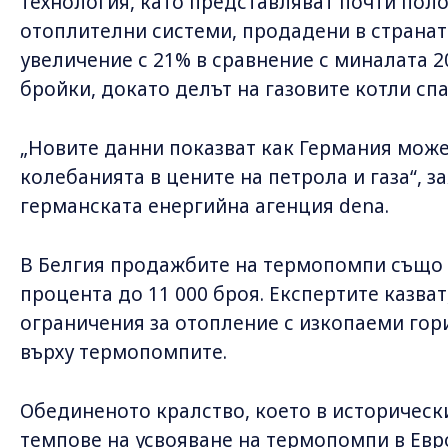
технология, като представляват почти поло
отоплителни системи, продадени в странат
увеличение с 21% в сравнение с миналата 20
бройки, докато делът на газовите котли сп
„Новите данни показват как Германия може
колебанията в цените на петрола и газа“, з
германската енергийна агенция dena.
В Белгия продажбите на термопомпи също 
процента до 11 000 броя. Експертите казват
ограничения за отопление с изкопаеми гор
върху термопомпите.
Обединеното кралство, което в историческ
темпове на усвояване на термопомпи в Евро