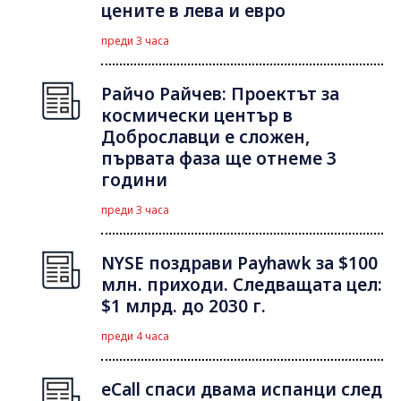
цените в лева и евро
преди 3 часа
Райчо Райчев: Проектът за
космически център в
Доброславци е сложен,
първата фаза ще отнеме 3
години
преди 3 часа
NYSE поздрави Payhawk за $100
млн. приходи. Следващата цел:
$1 млрд. до 2030 г.
преди 4 часа
eCall спаси двама испанци след