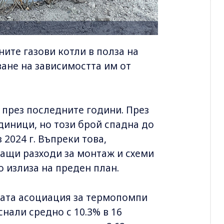
ите газови котли в полза на
ане на зависимостта им от
през последните години. През
единици, но този брой спадна до
 2024 г. Въпреки това,
ащи разходи за монтаж и схеми
о излиза на преден план.
ата асоциация за термопомпи
нали средно с 10.3% в 16