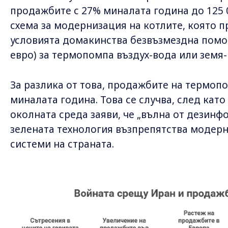
продажбите с 27% миналата година до 125 
схема за модернизация на котлите, която 
условията домакинства безвъзмездна помощ
евро) за термопомпа въздух-вода или земя-
За разлика от това, продажбите на термоп
миналата година. Това се случва, след кат
околната среда заяви, че „вълна от дезинф
зелената технология възпрепятства модер
системи на страната.