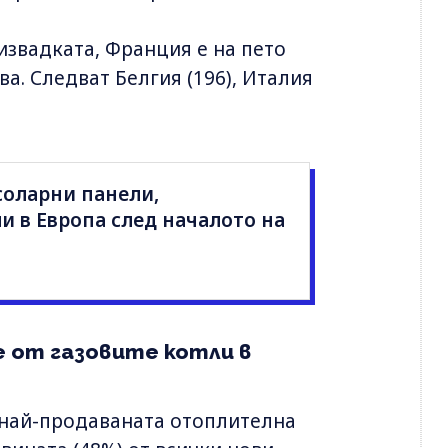
извадката, Франция е на пето
а. Следват Белгия (196), Италия
соларни панели,
 в Европа след началото на
 от газовите котли в
 най-продаваната отоплителна