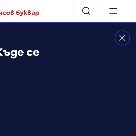
нсов буквар
Къде се