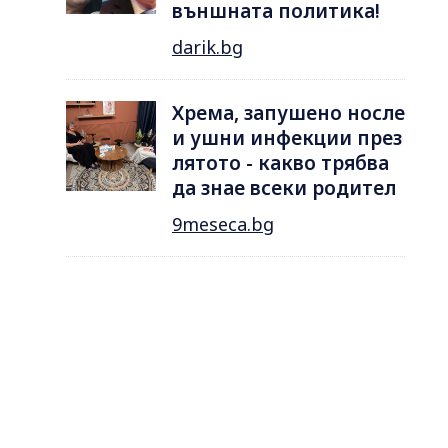
външната политика!
darik.bg
Хрема, запушено носле
и ушни инфекции през
лятотo - какво трябва
да знае всеки родител
9meseca.bg