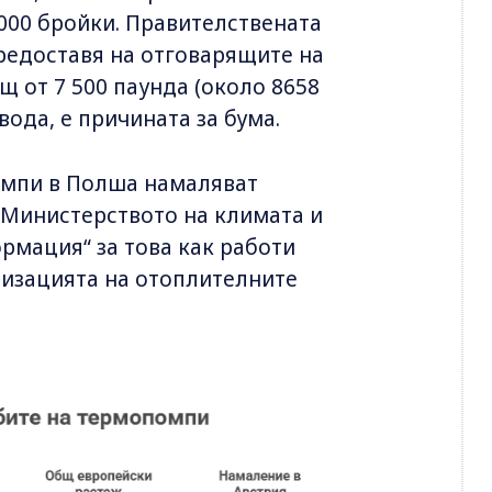
000 бройки. Правителствената
предоставя на отговарящите на
 от 7 500 паунда (около 8658
вода, е причината за бума.
омпи в Полша намаляват
о Министерството на климата и
ормация“ за това как работи
низацията на отоплителните