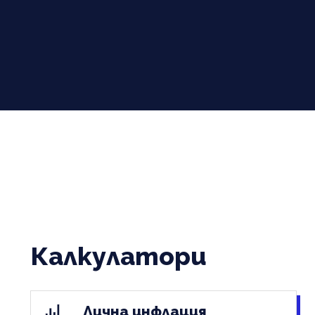
Калкулатори
Лична инфлация