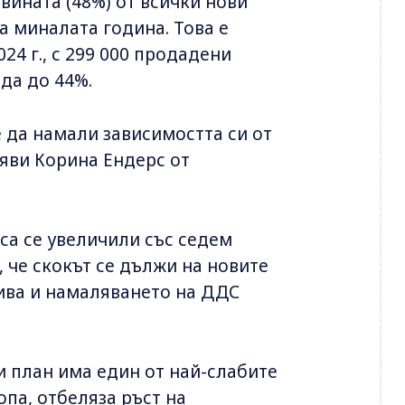
вината (48%) от всички нови
а миналата година. Това е
24 г., с 299 000 продадени
ада до 44%.
 да намали зависимостта си от
аяви Корина Ендерс от
са се увеличили със седем
, че скокът се дължи на новите
ива и намаляването на ДДС
и план има един от най-слабите
па, отбеляза ръст на