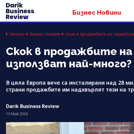
Бизнес Новини
Начало
Бизнес Новини
Скок в продажбите на термопомп
Скок в продажбите на
използват най-много?
В цяла Европа вече са инсталирани над 28 м
страни продажбите им надхвърлят тези на т
Darik Business Review
13 Май 2026