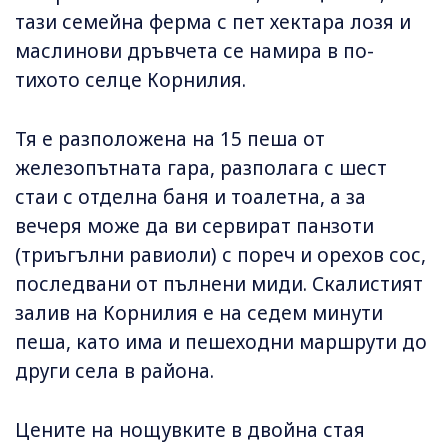
тази семейна ферма с пет хектара лозя и
маслинови дръвчета се намира в по-
тихото селце Корнилия.
Тя е разположена на 15 пеша от
железопътната гара, разполага с шест
стаи с отделна баня и тоалетна, а за
вечеря може да ви сервират панзоти
(триъгълни равиоли) с пореч и орехов сос,
последвани от пълнени миди. Скалистият
залив на Корнилия е на седем минути
пеша, като има и пешеходни маршрути до
други села в района.
Цените на нощувките в двойна стая