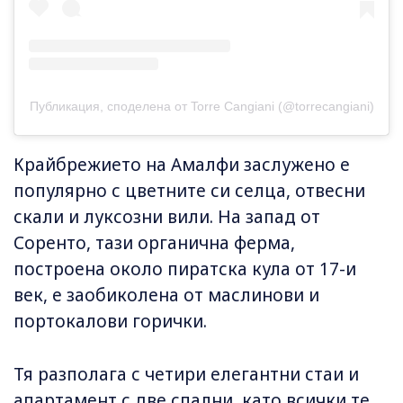
Публикация, споделена от Torre Cangiani (@torrecangiani)
Крайбрежието на Амалфи заслужено е
популярно с цветните си селца, отвесни
скали и луксозни вили. На запад от
Соренто, тази органична ферма,
построена около пиратска кула от 17-и
век, е заобиколена от маслинови и
портокалови горички.
Тя разполага с четири елегантни стаи и
апартамент с две спални, като всички те