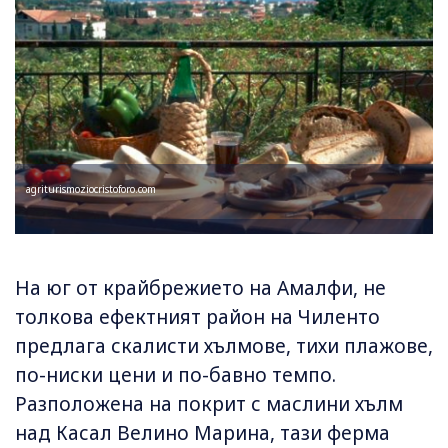
agriturismoziocristoforo.com
На юг от крайбрежието на Амалфи, не
толкова ефектният район на Чиленто
предлага скалисти хълмове, тихи плажове,
по-ниски цени и по-бавно темпо.
Разположена на покрит с маслини хълм
над Касал Велино Марина, тази ферма