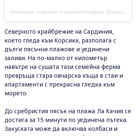
Публикация, споделена от agriturismofinagliosu (@agriturismofinagliosu)
Северното крайбрежие на Сардиния,
което гледа към Корсика, разполага с
дълги пясъчни плажове и уединени
заливи. На по-малко от километър
навътре на сушата тази семейна ферма
превръща стара овчарска къща в стаи и
апартаменти с прекрасна гледка към
морето.
До сребристия пясък на плажа Ла Качия се
достига за 15 минути по уединена пътека.
Закуската може да включва колбаси и