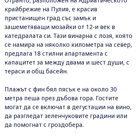
Отранто, разположен на Адриатическото
крайбрежие на Пулия, е красив
пристанищен град със замък и
зашеметяващи мозайки от 12-и век в
катедралата си. Тази винарна с лозя, която
се намира на няколко километра на север,
предлага 18 стилни апартамента с
капацитет за между двама и шест души, с
тераси и общ басейн.
Плажът с фин бял пясък е на около 30
метра пеша през дъбова гора. Гостите
могат да се включат в дегустации на вино,
да разгледат зеленчуковите градини или
да помогнат с гроздобера.