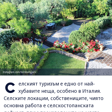
Instagram.com/torrecangiani
С
елският туризъм е едно от най-
хубавите неща, особено в Италия.
Селските локации, собствениците, чиято
основна работа е селскостопанската