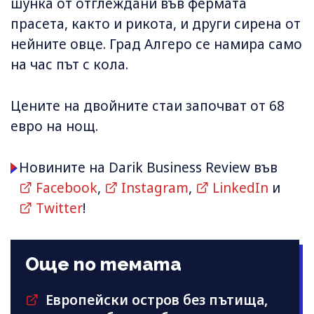
шунка от отглеждани във фермата
прасета, както и рикота, и други сирена от
нейните овце. Град Алгеро се намира само
на час път с кола.
Цените на двойните стаи започват от 68
евро на нощ.
Новините на Darik Business Review във
Facebook
,
Instagram
,
LinkedIn
и
Twitter
!
Още по темата
Европейски остров без пътища,