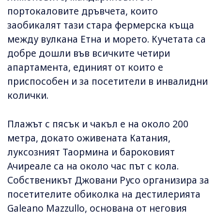
портокаловите дръвчета, които
заобикалят тази стара фермерска къща
между вулкана Етна и морето. Кучетата са
добре дошли във всичките четири
апартамента, единият от които е
приспособен и за посетители в инвалидни
колички.
Плажът с пясък и чакъл е на около 200
метра, докато оживената Катания,
луксозният Таормина и бароковият
Ачиреале са на около час път с кола.
Собственикът Джовани Русо организира за
посетителите обиколка на дестилерията
Galeano Mazzullo, основана от неговия