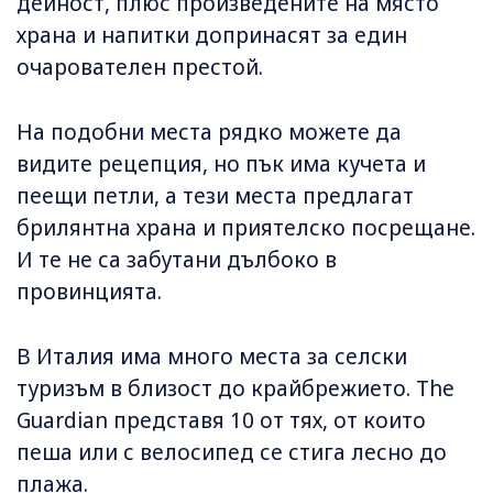
дейност, плюс произведените на място
храна и напитки допринасят за един
очарователен престой.
На подобни места рядко можете да
видите рецепция, но пък има кучета и
пеещи петли, а тези места предлагат
брилянтна храна и приятелско посрещане.
И те не са забутани дълбоко в
провинцията.
В Италия има много места за селски
туризъм в близост до крайбрежието. The
Guardian представя 10 от тях, от които
пеша или с велосипед се стига лесно до
плажа.