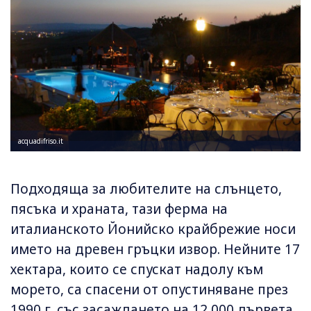
acquadifriso.it
Подходяща за любителите на слънцето,
пясъка и храната, тази ферма на
италианското Йонийско крайбрежие носи
името на древен гръцки извор. Нейните 17
хектара, които се спускат надолу към
морето, са спасени от опустиняване през
1990 г. със засаждането на 12 000 дървета