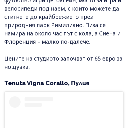
футболно игрище, басейн, място за игра и
велосипеди под наем, с които можете да
стигнете до крайбрежието през
природния парк Римилиано. Пиза се
намира на около час път с кола, а Сиена и
Флоренция – малко по-далече.
Цените на студиото започват от 65 евро за
нощувка.
Tenuta Vigna Corallo, Пулия