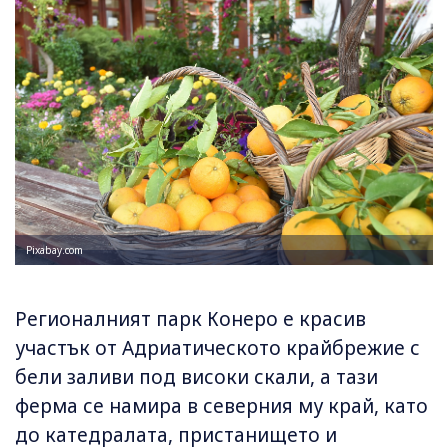
Pixabay.com
Регионалният парк Конеро е красив
участък от Адриатическото крайбрежие с
бели заливи под високи скали, а тази
ферма се намира в северния му край, като
до катедралата, пристанището и