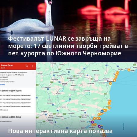
Фестивалът LUNAR се завръща на
морето: 17 светлинни творби грейват в
пет курорта по Южното Черноморие
Нова интерактивна карта показва