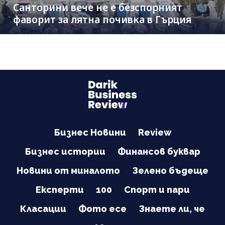
Санторини вече не е безспорният
фаворит за лятна почивка в Гърция
Бизнес Новини
Review
Бизнес истории
Финансов буквар
Новини от миналото
Зелено бъдеще
Експерти
100
Спорт и пари
Класации
Фото есе
Знаете ли, че