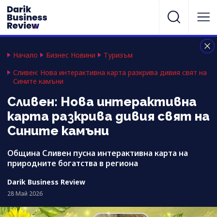
Начало
Бизнес Новини
Туризъм
Сливен: Нова интерактивна карта разкрива дивия свят на
Сините камъни
Сливен: Нова интерактивна
карта разкрива дивия свят на
Сините камъни
Община Сливен пусна интерактивна карта на
природните богатства в региона
Darik Business Review
28 Май 2026