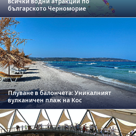
всички водни атракции по
българското Черноморие
Плуване в балончета: Уникалният
вулканичен плаж на Кос