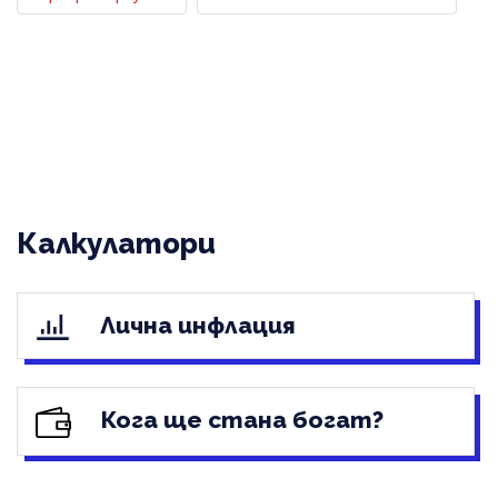
Калкулатори
Лична инфлация
Кога ще стана богат?