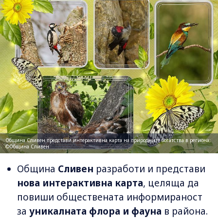
Община Сливен представи интерактивна карта на природните богатства в региона;
©Община Сливен
Община
Сливен
разработи и представи
нова интерактивна карта
, целяща да
повиши обществената информираност
за
уникалната флора и фауна
в района.