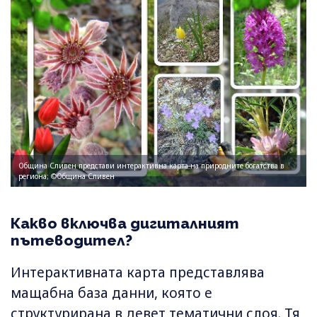
Община Сливен представи интерактивна карта на природните богатства в
региона; ©Община Сливен
Какво включва дигиталният
пътеводител?
Интерактивната карта представлява
мащабна база данни, която е
структурирана в девет тематични слоя. Тя