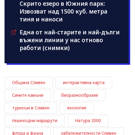
Скрито езеро в Южния парк:
Извозват над 1500 куб. метра
тиня и наноси
Една от най-старите и най-дълги
въжени линии у нас отново
работи (снимки)
Община Сливен
интерактивна карта
Сините камъни
биоразнообразие
туризъм в Сливен
екология
пешеходни маршрути
Натура 2000
флора и фауна
забележителности Сливен