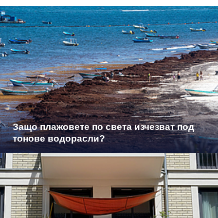
Защо плажовете по света изчезват под
тонове водорасли?