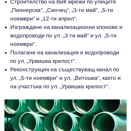
Строителство на ВиК мрежи по улиците
„Пионерска“, „Синчец“, „3-ти май“, „5-ти
ноември“ и „12-ти април“.
Изграждане на канализационни клонове и
водопроводи по ул. „3-ти май“ и ул. „5-ти
ноември“.
Полагане на канализация и водопроводи
по ул. „Урвишка крепост“.
Реконструкция на съществуващ канал по
ул. „5-ти ноември“ и ул. „Витошка“, както и
на участъка по ул. „Урвишка крепост“.