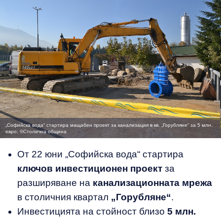
„Софийска вода“ стартира мащабен проект за канализация в кв. „Горубляне“ за 5 млн.
евро; ©Столична община
От 22 юни „Софийска вода“ стартира
ключов инвестиционен проект
за
разширяване на
канализационната мрежа
в столичния квартал
„Горубляне“
.
Инвестицията на стойност близо
5 млн.