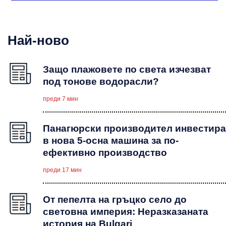
Най-ново
Защо плажовете по света изчезват
под тонове водорасли?
преди 7 мин
Панагюрски производител инвестира
в нова 5-осна машина за по-
ефективно производство
преди 17 мин
От пепелта на гръцко село до
световна империя: Неразказаната
история на Bulgari