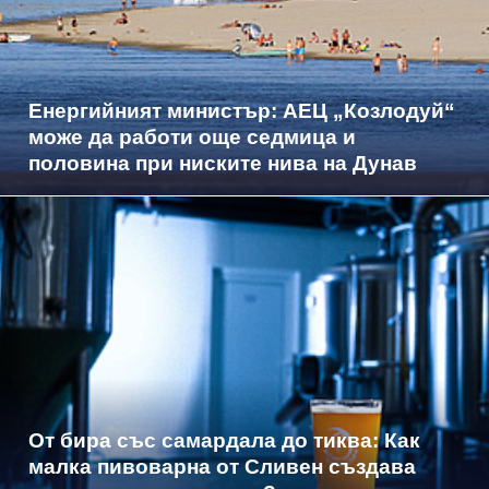
Енергийният министър: АЕЦ „Козлодуй“
може да работи още седмица и
половина при ниските нива на Дунав
От бира със самардала до тиква: Как
малка пивоварна от Сливен създава