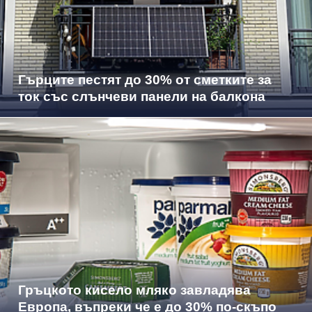
Гърците пестят до 30% от сметките за
ток със слънчеви панели на балкона
Гръцкото кисело мляко завладява
Европа, въпреки че е до 30% по-скъпо