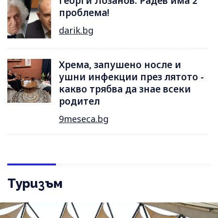
Георги Лозанов: Радев има 2
проблема!
darik.bg
Хрема, запушено носле и
ушни инфекции през лятотo -
какво трябва да знае всеки
родител
9meseca.bg
Туризъм