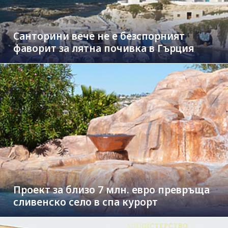
Санторини вече не е безспорният
фаворит за лятна почивка в Гърция
Проект за близо 7 млн. евро превръща
сливенско село в спа курорт