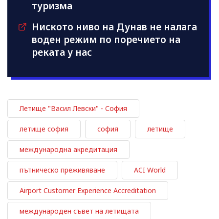
туризма
Ниското ниво на Дунав не налага
воден режим по поречието на
реката у нас
Летище "Васил Левски" - София
летище софия
софия
летище
международна акредитация
пътническо преживяване
ACI World
Airport Customer Experience Accreditation
международен съвет на летищата