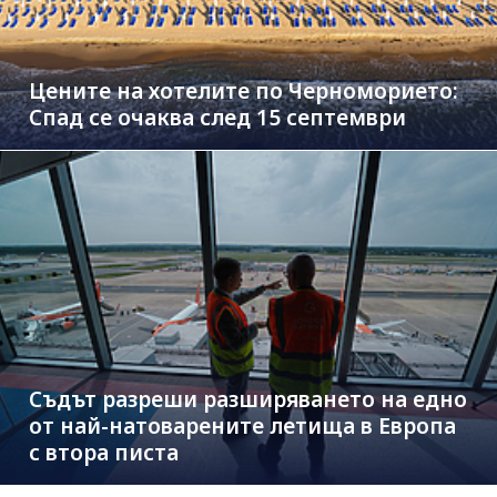
Цените на хотелите по Черноморието:
Спад се очаква след 15 септември
Съдът разреши разширяването на едно
от най-натоварените летища в Европа
с втора писта