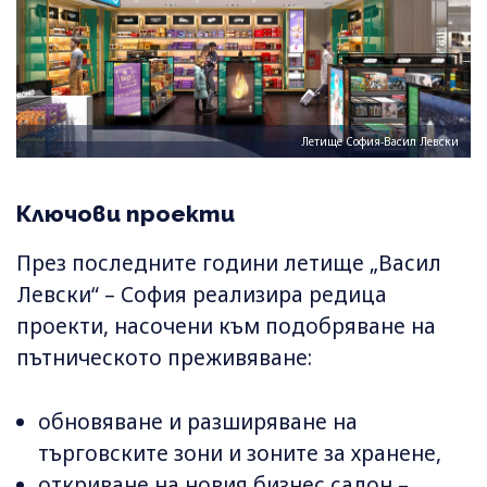
Летище София-Васил Левски
Ключови проекти
През последните години летище „Васил
Левски“ – София реализира редица
проекти, насочени към подобряване на
пътническото преживяване:
обновяване и разширяване на
търговските зони и зоните за хранене,
откриване на новия бизнес салон –