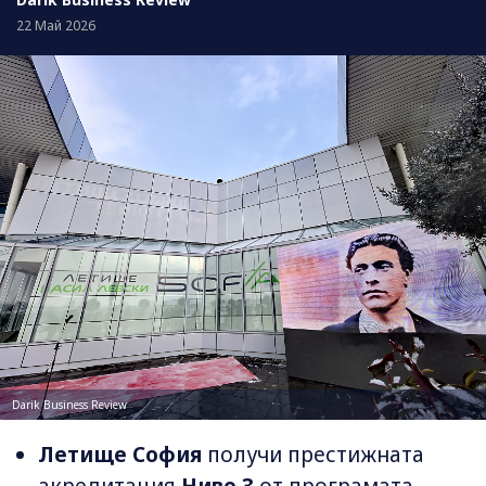
22 Май 2026
Darik Business Review
Летище София
получи престижната
акредитация
Ниво 3
от програмата