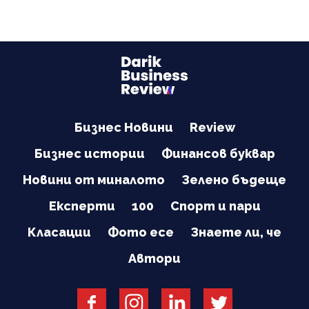
Бизнес Новини
Review
Бизнес истории
Финансов буквар
Новини от миналото
Зелено бъдеще
Експерти
100
Спорт и пари
Класации
Фото есе
Знаете ли, че
Автори