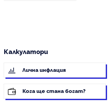
Калкулатори
Лична инфлация
Кога ще стана богат?