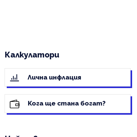
Калкулатори
Лична инфлация
Кога ще стана богат?