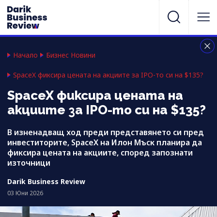
Начало
Бизнес Новини
SpaceX фиксира цената на акциите за IPO-то си на $135?
SpaceX фиксира цената на
акциите за IPO-то си на $135?
В изненадващ ход преди представянето си пред
инвеститорите, SpaceX на Илон Мъск планира да
фиксира цената на акциите, според запознати
източници
Darik Business Review
03 Юни 2026