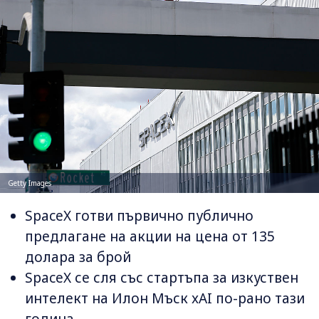
Getty Images
SpaceX готви първично публично
предлагане на акции на цена от 135
долара за брой
SpaceX се сля със стартъпа за изкуствен
интелект на Илон Мъск xAI по-рано тази
година