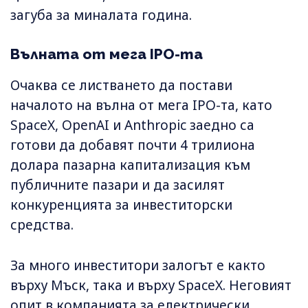
загуба за миналата година.
Вълната от мега IPO-та
Очаква се листването да постави
началото на вълна от мега IPO-та, като
SpaceX, OpenAI и Anthropic заедно са
готови да добавят почти 4 трилиона
долара пазарна капитализация към
публичните пазари и да засилят
конкуренцията за инвеститорски
средства.
За много инвеститори залогът е както
върху Мъск, така и върху SpaceX. Неговият
опит в компанията за електрически