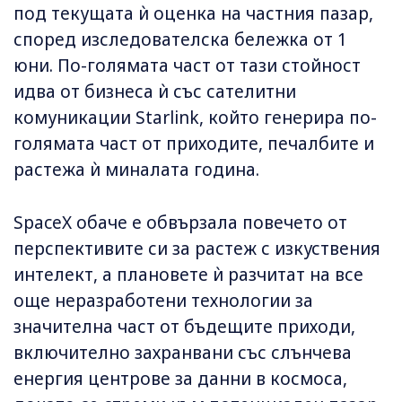
под текущата ѝ оценка на частния пазар,
според изследователска бележка от 1
юни. По-голямата част от тази стойност
идва от бизнеса ѝ със сателитни
комуникации Starlink, който генерира по-
голямата част от приходите, печалбите и
растежа ѝ миналата година.
SpaceX обаче е обвързала повечето от
перспективите си за растеж с изкуствения
интелект, а плановете ѝ разчитат на все
още неразработени технологии за
значителна част от бъдещите приходи,
включително захранвани със слънчева
енергия центрове за данни в космоса,