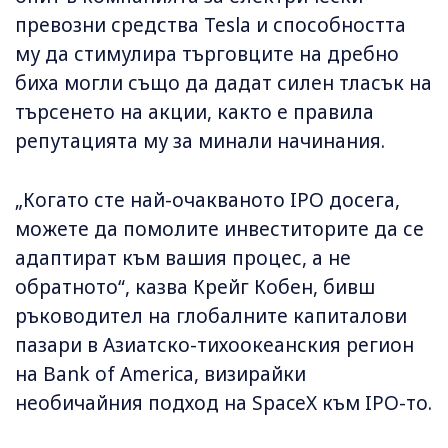
превозни средства Tesla и способността
му да стимулира търговците на дребно
биха могли също да дадат силен тласък на
търсенето на акции, както е правила
репутацията му за минали начинания.
„Когато сте най-очакваното IPO досега,
можете да помолите инвеститорите да се
адаптират към вашия процес, а не
обратното“, казва Крейг Кобен, бивш
ръководител на глобалните капиталови
пазари в Азиатско-тихоокеанския регион
на Bank of America, визирайки
необичайния подход на SpaceX към IPO-то.