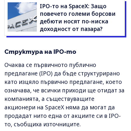
IPO-то на SpaceX: Защо
повечето големи борсови
дебюти носят по-ниска
доходност от пазара?
Структура на IPO-то
Очаква се първичното публично
предлагане (IPO) да бъде структурирано
като изцяло първично предлагане, което
означава, че всички приходи ще отидат за
компанията, а съществуващите
акционери на SpaceX няма да могат да
продадат нито една от акциите си в IPO-
то, съобщиха източниците.