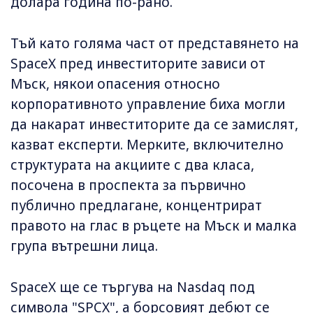
долара година по-рано.
Тъй като голяма част от представянето на
SpaceX пред инвеститорите зависи от
Мъск, някои опасения относно
корпоративното управление биха могли
да накарат инвеститорите да се замислят,
казват експерти. Мерките, включително
структурата на акциите с два класа,
посочена в проспекта за първично
публично предлагане, концентрират
правото на глас в ръцете на Мъск и малка
група вътрешни лица.
SpaceX ще се търгува на Nasdaq под
символа "SPCX", а борсовият дебют се