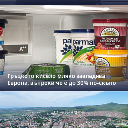
Гръцкото кисело мляко завладява
Европа, въпреки че е до 30% по-скъпо