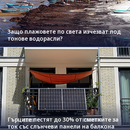
Защо плажовете по света изчезват под
тонове водорасли?
Гърците пестят до 30% от сметките за
ток със слънчеви панели на балкона