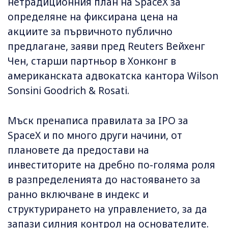
нетрадиционния план на SpaceX за
определяне на фиксирана цена на
акциите за първичното публично
предлагане, заяви пред Reuters Вейхенг
Чен, старши партньор в Хонконг в
американската адвокатска кантора Wilson
Sonsini Goodrich & Rosati.
Мъск пренаписа правилата за IPO за
SpaceX и по много други начини, от
плановете да предостави на
инвеститорите на дребно по-голяма роля
в разпределенията до настояването за
ранно включване в индекс и
структурирането на управлението, за да
запази силния контрол на основателите.