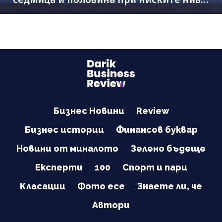
на Дунав
Бизнес Новини
Review
Бизнес истории
Финансов буквар
Новини от миналото
Зелено бъдеще
Експерти
100
Спорт и пари
Класации
Фото есе
Знаете ли, че
Автори