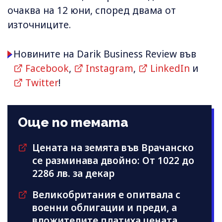
очаква на 12 юни, според двама от
източниците.
Новините на Darik Business Review във
Facebook
,
Instagram
,
LinkedIn
и
Twitter
!
Още по темата
Цената на земята във Врачанско
се разминава двойно: От 1022 до
2286 лв. за декар
Великобритания е опитвала с
военни облигации и преди, а
вложителите платиха цената