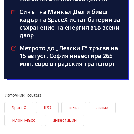
Синът на Майкъл Дeл и бивш
кадър на SpaceX искат батерии за
съхранение на енергия във всеки
двор
Метрото до „Левски Г“ тръгва на
15 август, София инвестира 265
млн. евро в градския транспорт
Източник: Reuters
SpaceX
IPO
цена
акции
Илон Мъск
инвестиции