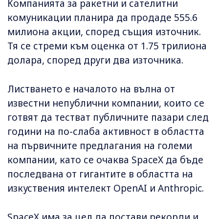
Компанията за ракетни и сателитни
комуникации планира да продаде 555.6
милиона акции, според същия източник.
Тя се стреми към оценка от 1.75 трилиона
долара, според други два източника.
Листването е началото на вълна от
известни непублични компании, които се
готвят да тестват публичните пазари след
години на по-слаба активност в областта
на първичните предлагания на големи
компании, като се очаква SpaceX да бъде
последвана от гигантите в областта на
изкуствения интелект OpenAI и Anthropic.
SpaceX има за цел да постави рекорди и