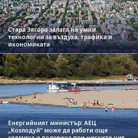
Стара Загора залага на умни
технологии за въздуха, трафика и
икономиката
Енергийният министър: АЕЦ
„Козлодуй“ може да работи още
седмица и половина при ниските нива