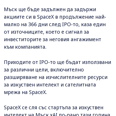
Мъск ще бъде задължен да задържи
акциите си в SpaceX в продължение най-
малко на 366 дни след IPO-то, каза един
от източниците, което е сигнал за
инвеститорите за неговия ангажимент
към компанията.
Приходите от IPO-то ще бъдат използвани
за различни цели, включително
разширяване на изчислителните ресурси
за изкуствен интелект и сателитната
мрежа на SpaceX.
SpaceX се сля със стартъпа за изкуствен
интелект на Мъск xAI по-рано тази година