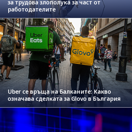
за трудова злополука за част от
работодателите
Uber се връща на Балканите: Какво
означава сделката за Glovo в България