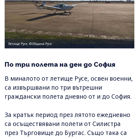
Летище Русе; ©Община Русе
По три полета на ден до София
В миналото от летище Русе, освен военни,
са извършвани по три вътрешни
граждански полета дневно от и до София.
За кратък период през лятото ежедневно
са осъществявани полети от Силистра
през Търговище до Бургас. Също така са