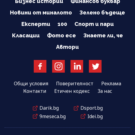
Бизнес истории
Финансов буквар
Новини от миналото
Зелено бъдеще
Експерти
100
Спорт и пари
Класации
Фото есе
Знаете ли, че
Автори
Общи условия
Поверителност
Реклама
Контакти
Етичен кодекс
За нас
Darik.bg
Dsport.bg
9meseca.bg
Idei.bg