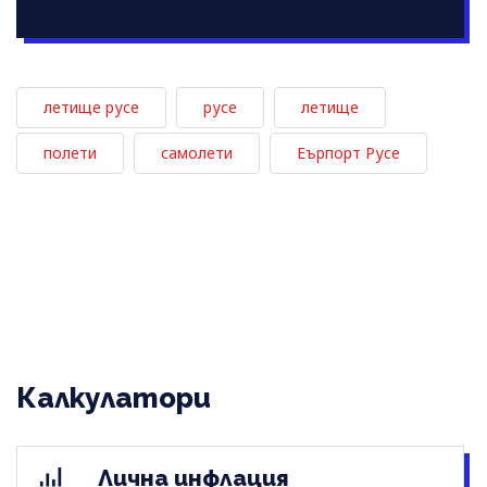
летище русе
русе
летище
полети
самолети
Еърпорт Русе
Калкулатори
Лична инфлация