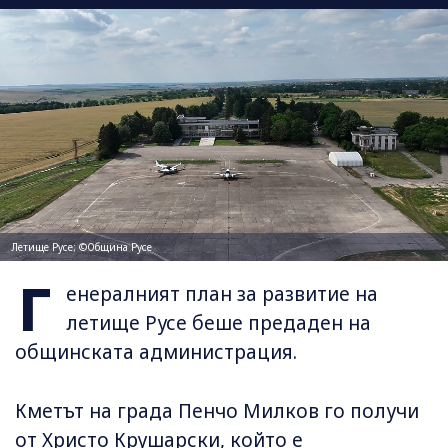
Летище Русе; ©Община Русе
Г
енералният план за развитие на
летище Русе беше предаден на
общинската администрация.
Кметът на града Пенчо Милков го получи
от Христо Крушарски, който е