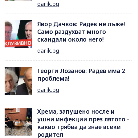
darik.bg
Явор Дачков: Радев не лъже!
Само раздухват много
скандали около него!
darik.bg
Георги Лозанов: Радев има 2
проблема!
darik.bg
Хрема, запушено носле и
ушни инфекции през лятотo -
какво трябва да знае всеки
родител