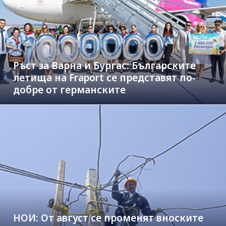
Ръст за Варна и Бургас: Българските
летища на Fraport се представят по-
добре от германските
НОИ: От август се променят вноските