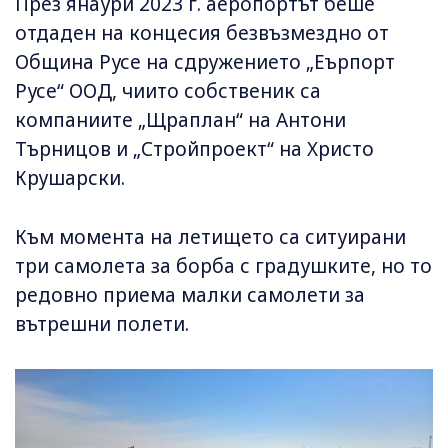
През янаури 2023 г. аеропортът беше
отдаден на концесия безвъзмездно от
Община Русе на сдружението „Еърпорт
Русе“ ООД, чиито собственик са
компаниите „Щраплан“ на Антони
Търницов и „Стройпроект“ на Христо
Крушарски.
Към момента на летището са ситуирани
три самолета за борба с градушките, но то
редовно приема малки самолети за
вътрешни полети.