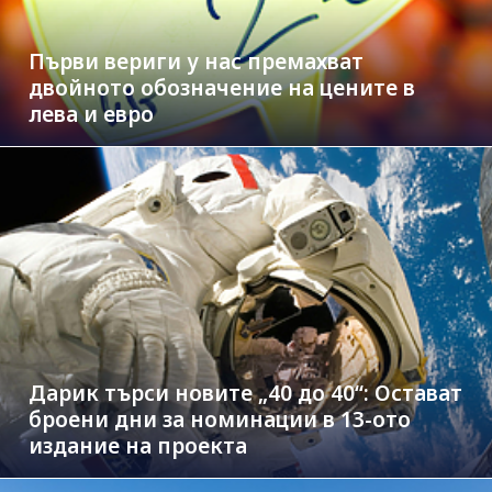
Първи вериги у нас премахват
двойното обозначение на цените в
лева и евро
Дарик търси новите „40 до 40“: Остават
броени дни за номинации в 13-ото
издание на проекта