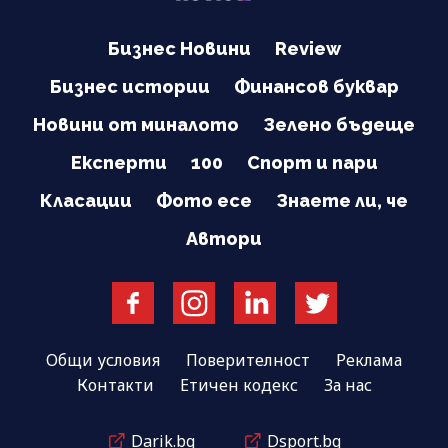
Бизнес Новини
Review
Бизнес истории
Финансов буквар
Новини от миналото
Зелено бъдеще
Експерти
100
Спорт и пари
Класации
Фото есе
Знаете ли, че
Автори
Общи условия
Поверителност
Реклама
Контакти
Етичен кодекс
За нас
Darik.bg
Dsport.bg