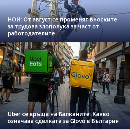
НОИ: От август се променят вноските
за трудова злополука за част от
работодателите
Uber се връща на Балканите: Какво
означава сделката за Glovo в България