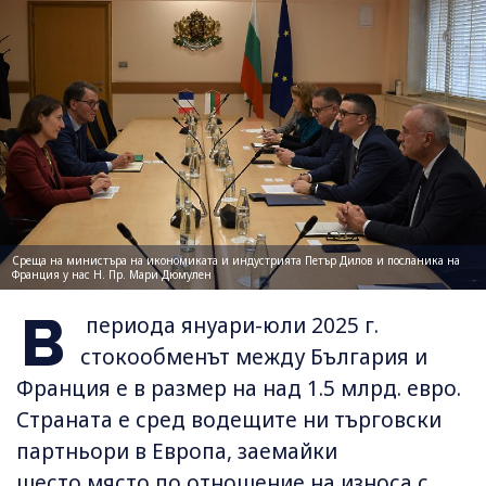
Среща на министъра на икономиката и индустрията Петър Дилов и посланика на
Франция у нас Н. Пр. Мари Дюмулен
В
периода януари-юли 2025 г.
стокообменът между България и
Франция е в размер на над 1.5 млрд. евро.
Страната е сред водещите ни търговски
партньори в Европа, заемайки
шесто място по отношение на износа с