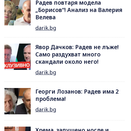
Радев повтаря модела
„Борисов“! Анализ на Валерия
Велева
darik.bg
Явор Дачков: Радев не лъже!
Само раздухват много
скандали около него!
darik.bg
Георги Лозанов: Радев има 2
проблема!
darik.bg
Хрема, запушено носле и