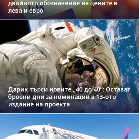
двойното обозначение на цените в
лева и евро
Дарик търси новите „40 до 40“: Остават
броени дни за номинации в 13-ото
издание на проекта