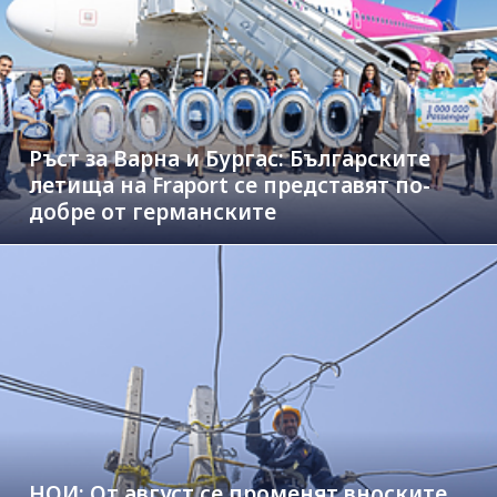
Ръст за Варна и Бургас: Българските
летища на Fraport се представят по-
добре от германските
НОИ: От август се променят вноските