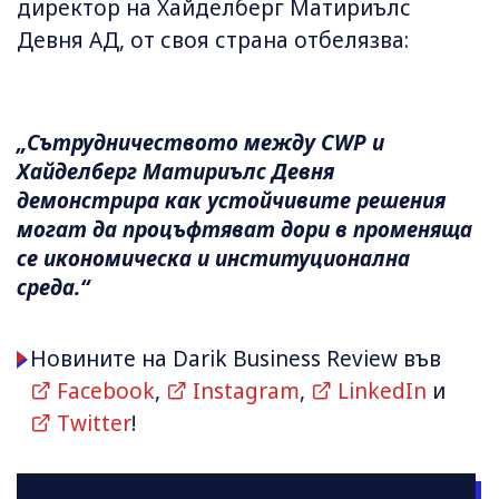
директор на Хайделберг Матириълс
Девня АД, от своя страна отбелязва:
„Сътрудничеството между CWP и
Хайделберг Матириълс Девня
демонстрира как устойчивите решения
могат да процъфтяват дори в променяща
се икономическа и институционална
среда.“
Новините на Darik Business Review във
Facebook
,
Instagram
,
LinkedIn
и
Twitter
!