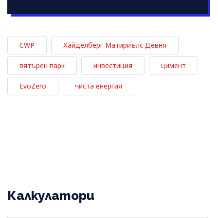
CWP
Хайделберг Матириълс Девня
вятърен парк
инвестиция
цимент
EvoZero
чиста енергия
Калкулатори