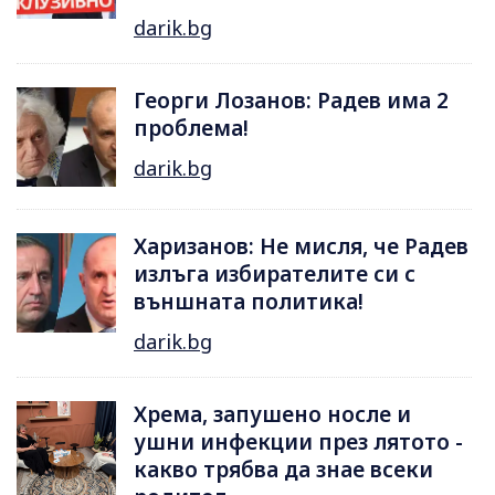
darik.bg
Георги Лозанов: Радев има 2
проблема!
darik.bg
Харизанов: Не мисля, че Радев
излъга избирателите си с
външната политика!
darik.bg
Хрема, запушено носле и
ушни инфекции през лятотo -
какво трябва да знае всеки