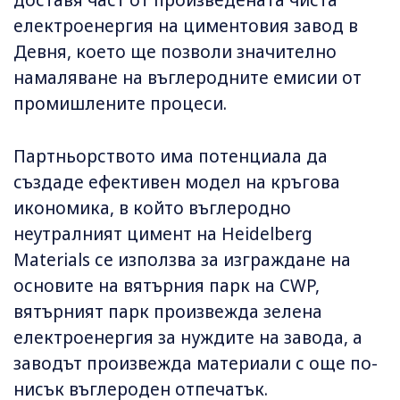
електроенергия на циментовия завод в
Девня, което ще позволи значително
намаляване на въглеродните емисии от
промишлените процеси.
Партньорството има потенциала да
създаде ефективен модел на кръгова
икономика, в който въглеродно
неутралният цимент на Heidelberg
Materials се използва за изграждане на
основите на вятърния парк на CWP,
вятърният парк произвежда зелена
електроенергия за нуждите на завода, а
заводът произвежда материали с още по-
нисък въглероден отпечатък.