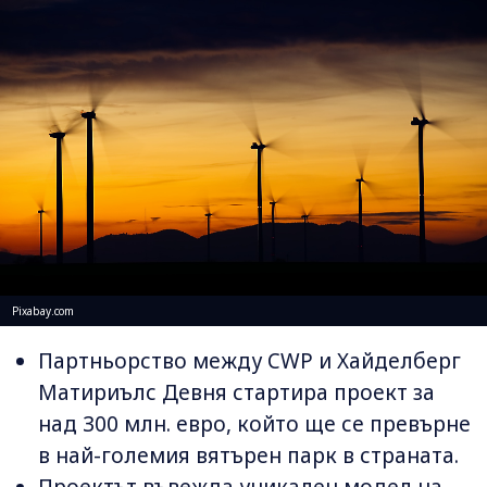
Pixabay.com
Партньорство между CWP и Хайделберг
Матириълс Девня стартира проект за
над 300 млн. евро, който ще се превърне
в най-големия вятърен парк в страната.
Проектът въвежда уникален модел на