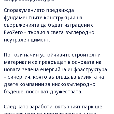
Споразумението предвижда
фундаментните конструкции на
съоръженията да бъдат изградени с
EvoZero - първия в света въглеродно
неутрален цимент.
По този начин устойчивите строителни
материали се превръщат в основата на
новата зелена енергийна инфраструктура
– ​​синергия, която въплъщава визията на
двете компании за нисковъглеродно
бъдеще, посочват дружествата.
След като заработи, вятърният парк ще
доставя част от произведената чиста