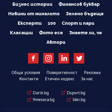
Бизнес истории
Финансов буквар
Новини от миналото
Зелено бъдеще
Експерти
100
Спорт и пари
Класации
Фото есе
Знаете ли, че
Автори
Общи условия
Поверителност
Реклама
Контакти
Етичен кодекс
За нас
Darik.bg
Dsport.bg
9meseca.bg
Idei.bg