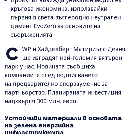
кръгова икономика, използвайки
първия в света въглеродно неутрален
цимент EvoZero за основите на
съоръженията.
C
WP и Хайделберг Матириълс Девня
ще изградят най-големия вятърен
парк у нас. Новината съобщиха
компаниите след подписването
на предварително споразумение за
партньорство. Планираната инвестиция
надхвърля 300 млн. евро.
Устойчиви материали в основата
на зелена енергийна
инфраструктура