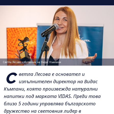
Светла Лесова, собственик на Видас Къмпани
С
ветла Лесова е основател и
изпълнителен директор на Видас
Къмпани, която произвежда натурални
напитки под марката VIDAS. Преди това
близо 5 години управлява българското
дружество на световния лидер в