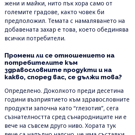
жени и майки, нито пък хора само от
големите градове, както човек би
предположил. Темата с намаляването на
добавената захар е това, което обединява
всички потребители.
Промени ли се отношението на
потребителите към
здравословните продукти и на
какво, според вас, се дължи това?
Определено. Доколкото преди десетина
години възприятието към здравословните
продукти започна като “глезотия”, сега
съзнателността сред сънародниците ни е
вече на съвсем друго ниво. Хората тук
вече са напълно наясно, че има съставки,