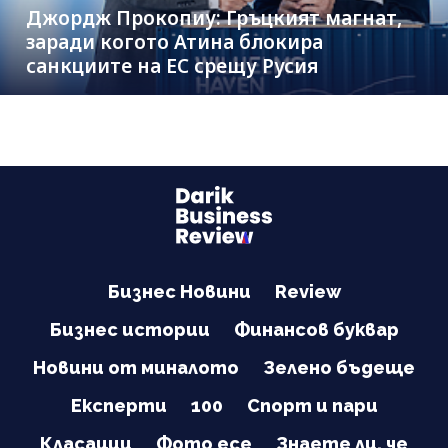
Джордж Прокопиу: Гръцкият магнат,
заради когото Атина блокира
санкциите на ЕС срещу Русия
Бизнес Новини
Review
Бизнес истории
Финансов буквар
Новини от миналото
Зелено бъдеще
Експерти
100
Спорт и пари
Класации
Фото есе
Знаете ли, че