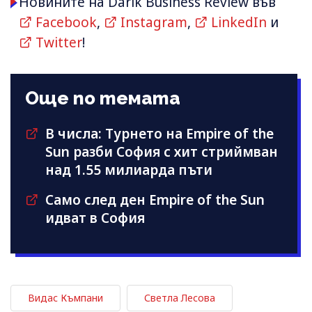
Новините на Darik Business Review във
Facebook
,
Instagram
,
LinkedIn
и
Twitter
!
Още по темата
В числа: Турнето на Empire of the
Sun разби София с хит стриймван
над 1.55 милиарда пъти
Само след ден Empire of the Sun
идват в София
Видас Къмпани
Светла Лесова