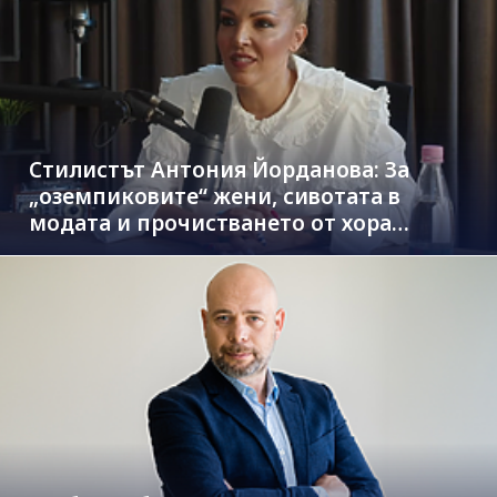
Стилистът Антония Йорданова: За
„оземпиковите“ жени, сивотата в
модата и прочистването от хора
паразити