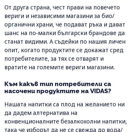
От друга страна, чест прави на повечето
вериги и независими магазини за био/
органични храни, че подават ръка и дават
шанс на по-малки български брандове да
станат видими. А съдейки по нашия личен
опит, когато продуктите се докажат сред
потребителите, за тях се отварят и
вратите на големите вериги магазини.
Към какъв тип потребители са
насочени продуктите на VIDAS?
Нашата напитки са плод на желанието ни
да дадем алтернатива на
конвенционалните безалкохолни напитки,
така че изборът да не се свежда до вода/