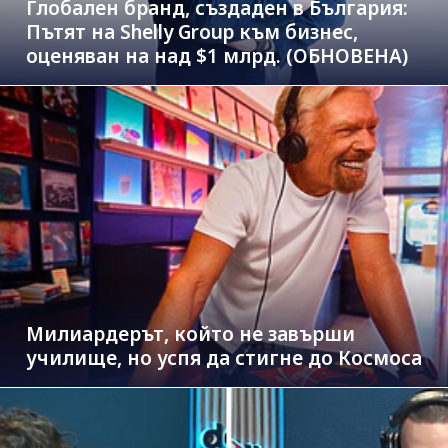
Глобален бранд, създаден в България:
Пътят на Shelly Group към бизнес,
оценяван на над $1 млрд. (ОБНОВЕНА)
Милиардерът, който не завърши
училище, но успя да стигне до Космоса