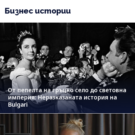
Бизнес истории
От пепелта на гръцко село до световна
империя: Неразказаната история на
Bulgari