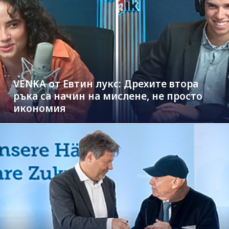
VENKA от Евтин лукс: Дрехите втора
ръка са начин на мислене, не просто
икономия