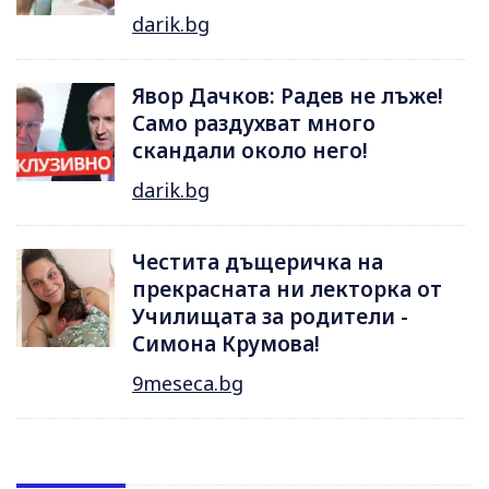
darik.bg
Явор Дачков: Радев не лъже!
Само раздухват много
скандали около него!
darik.bg
Честита дъщеричка на
прекрасната ни лекторка от
Училищата за родители -
Симона Крумова!
9meseca.bg