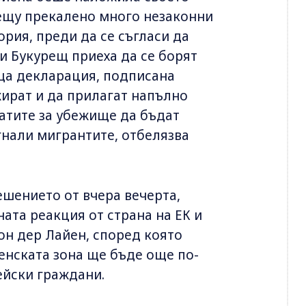
рещу прекалено много незаконни
рия, преди да се съгласи да
 и Букурещ приеха да се борят
ща декларация, подписана
жират и да прилагат напълно
тите за убежище да бъдат
игнали мигрантите, отбелязва
ешението от вчера вечерта,
ата реакция от страна на ЕК и
он дер Лайен, според която
енската зона ще бъде още по-
пейски граждани.