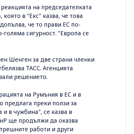
 реакцията на председателката
която в "Екс" казва, че това
допълва, че то прави ЕС по-
о-голяма сигурност. "Европа се
чен Шенген за две страни членки
тбелязва ТАСС. Агенцията
твали решението.
ацията на Румъния в ЕС и в
о предлага преки ползи за
 и в чужбина", се казва в
нР ще продължи да оказва
трешните работи и други