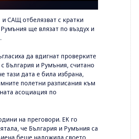
 и САЩ отбелязват с кратки
Румъния ще влязат по въздух и
.
ъгласиха да вдигнат проверките
с България и Румъния, считано
че тази дата е била избрана,
имните полетни разписания към
дната асоциация по
одини на преговори. ЕК го
мятала, че България и Румъния са
Виена беше наложила своето