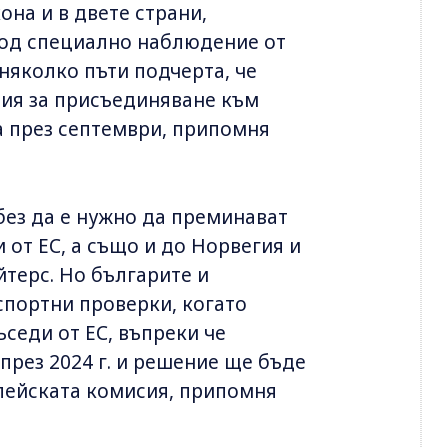
она и в двете страни,
 под специално наблюдение от
 няколко пъти подчерта, че
ния за присъединяване към
 през септември, припомня
без да е нужно да преминават
 от ЕС, а също и до Норвегия и
йтерс. Но българите и
спортни проверки, когато
ъседи от ЕС, въпреки че
през 2024 г. и решение ще бъде
опейската комисия, припомня