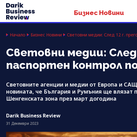
Бизнес Новини
Начало
Бизнес Новини
Световни медии: След 12 г. пре
Световни медии: След 
паспортен контрол по
Световните агенции и медии от Европа и СА
новината, че България и Румъния ще влязат п
Шенгенската зона през март догодина
Darik Business Review
31 Декември 2023