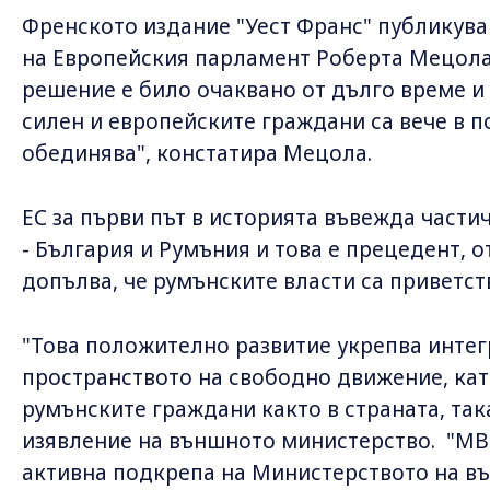
Френското издание "Уест Франс" публикува
на Европейския парламент Роберта Мецола, 
решение е било очаквано от дълго време и 
силен и европейските граждани са вече в п
обединява", констатира Мецола.
ЕС за първи път в историята въвежда части
- България и Румъния и това е прецедент, о
допълва, че румънските власти са приветс
"Това положително развитие укрепва интегр
пространството на свободно движение, кат
румънските граждани както в страната, така
изявление на външното министерство. "МВ
активна подкрепа на Министерството на въ