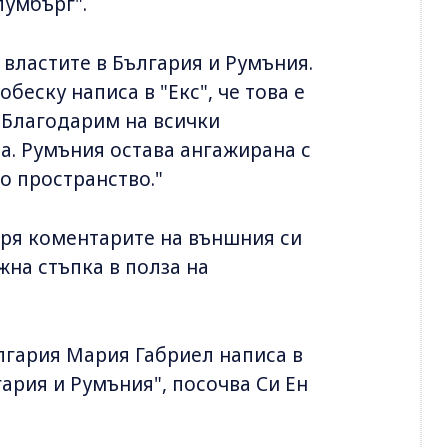
лумбърг".
 властите в България и Румъния.
еску написа в "Екс", че това е
. Благодарим на всички
а. Румъния остава ангажирана с
о пространство."
аря коментарите на външния си
ажна стъпка в полза на
гария Мария Габриел написа в
гария и Румъния", посочва Си Ен