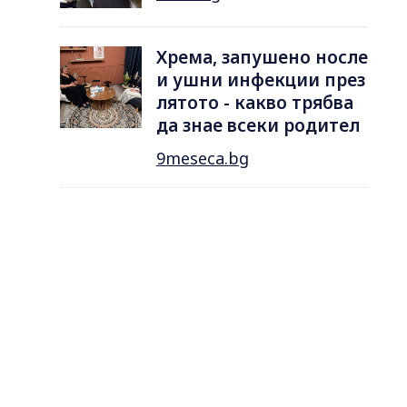
Хрема, запушено носле
и ушни инфекции през
лятотo - какво трябва
да знае всеки родител
9meseca.bg