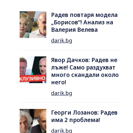
Радев повтаря модела
„Борисов“! Анализ на
Валерия Велева
darik.bg
Явор Дачков: Радев не
лъже! Само раздухват
много скандали около
него!
darik.bg
Георги Лозанов: Радев
има 2 проблема!
darik.bg