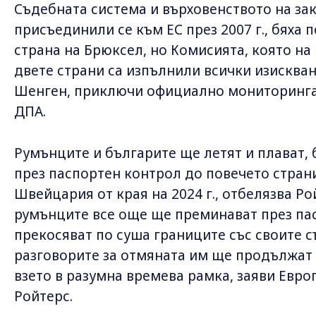
Съдебната система и върховенството на зак
присъединили се към ЕС през 2007 г., бяха
страна на Брюксел, но Комисията, която на
двете страни са изпълнили всички изисква
Шенген, приключи официално мониторинга
ДПА.
Румънците и българите ще летят и плават, 
през паспортен контрол до повечето страни
Швейцария от края на 2024 г., отбелязва Ро
румънците все още ще преминават през па
прекосяват по суша границите със своите с
разговорите за отмяната им ще продължат 
взето в разумна времева рамка, заяви Евр
Ройтерс.