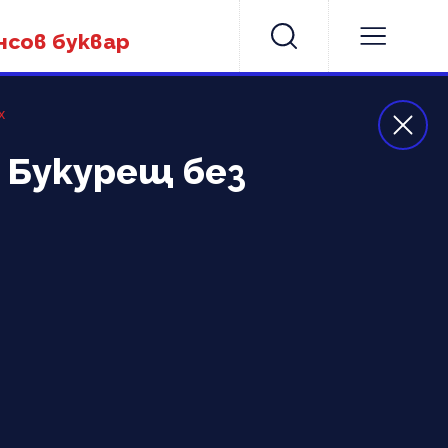
нсов буквар
х
и Букурещ без