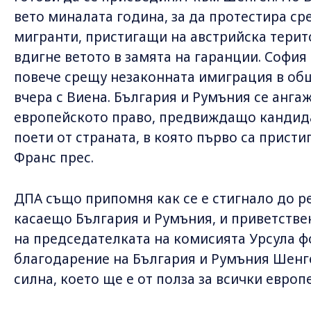
вето миналата година, за да протестира с
мигранти, пристигащи на австрийска терито
вдигне ветото в замята на гаранции. София
повече срещу незаконната имиграция в об
вчера с Виена. България и Румъния се анга
европейското право, предвиждащо кандида
поети от страната, в която първо са прист
Франс прес.
ДПА също припомня как се е стигнало до р
касаещо България и Румъния, и приветствен
на председателката на комисията Урсула ф
благодарение на България и Румъния Шенг
силна, което ще е от полза за всички евро