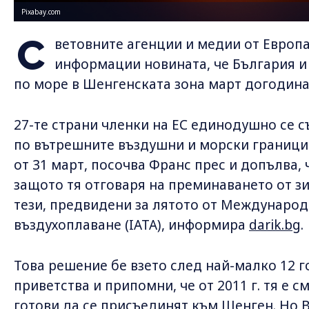
Pixabay.com
С
ветовните агенции и медии от Европа
информации новината, че България и 
по море в Шенгенската зона март догодина
27-те страни членки на ЕС единодушно се с
по вътрешните въздушни и морски граници 
от 31 март, посочва Франс прес и допълва, 
защото тя отговаря на преминаването от з
тези, предвидени за лятото от Междунаро
въздухоплаване (IATA), информира
darik.bg
.
Това решение бе взето след най-малко 12 г
приветства и припомни, че от 2011 г. тя е с
готови да се присъединят към Шенген. Но 