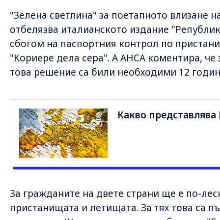
"Зелена светлина" за поетапното влизане н
отбелязва италианското издание "Републик
сбогом на паспортния контрол по пристан
"Кориере дела сера". А АНСА коментира, че
това решение са били необходими 12 годин
Какво представлява
За гражданите на двете страни ще е по-лес
пристанищата и летищата. За тях това са 