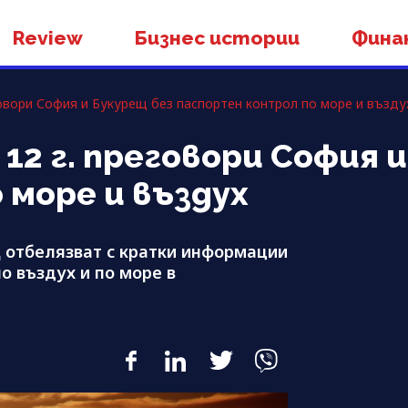
Review
Бизнес истории
Фина
говори София и Букурещ без паспортен контрол по море и възду
12 г. преговори София 
 море и въздух
Щ отбелязват с кратки информации
о въздух и по море в