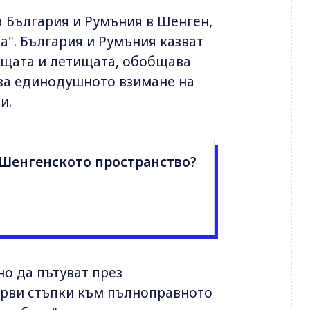
а България и Румъния в Шенген,
а". България и Румъния казват
ищата и летищата, обобщава
 за единодушното взимане на
и.
 Шенгенското пространство?
но да пътуват през
първи стъпки към пълноправното