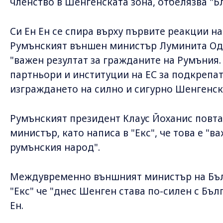
членство в Шенгенската зона, отбелязва "Б
Си Ен Ен се спира върху първите реакции на
Румънският външен министър Луминита Одоб
"важен резултат за гражданите на Румъния
партньори и институции на ЕС за подкрепат
изграждането на силно и сигурно Шенгенск
Румънският президент Клаус Йоханис повт
министър, като написа в "Екс", че това е "в
румънския народ".
Междувременно външният министър на Бъл
"Екс" че "днес Шенген става по-силен с Бъл
Ен.