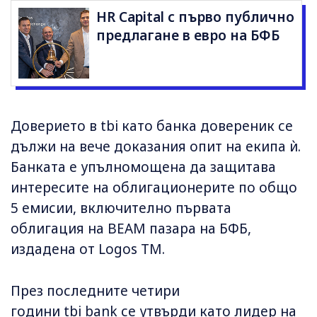
HR Capital с първо публично
предлагане в евро на БФБ
Доверието в tbi като банка довереник се
дължи на вече доказания опит на екипа ѝ.
Банката е упълномощена да защитава
интересите на облигационерите по общо
5 емисии, включително първата
облигация на BEAM пазара на БФБ,
издадена от Logos TM.
През последните четири
години tbi bank се утвърди като лидер на