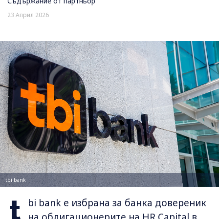
Съдържание от партньор
23 Април 2026
tbi bank
t
bi bank е избрана за банка довереник
на облигационерите на HR Capital в