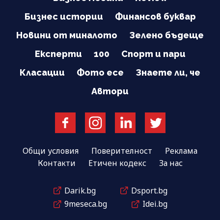
Бизнес истории
Финансов буквар
Новини от миналото
Зелено бъдеще
Експерти
100
Спорт и пари
Класации
Фото есе
Знаете ли, че
Автори
Общи условия
Поверителност
Реклама
Контакти
Етичен кодекс
За нас
Darik.bg
Dsport.bg
9meseca.bg
Idei.bg