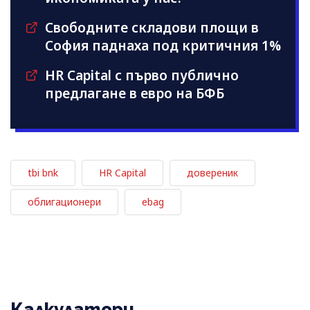
Свободните складови площи в
София паднаха под критичния 1%
HR Capital с първо публично
предлагане в евро на БФБ
tbi bnk
HR Capital
довереник
облигационери
ebag
Калкулатори