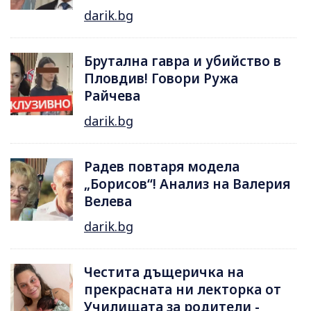
darik.bg
Брутална гавра и убийство в
Пловдив! Говори Ружа
Райчева
darik.bg
Радев повтаря модела
„Борисов“! Анализ на Валерия
Велева
darik.bg
Честита дъщеричка на
прекрасната ни лекторка от
Училищата за родители -