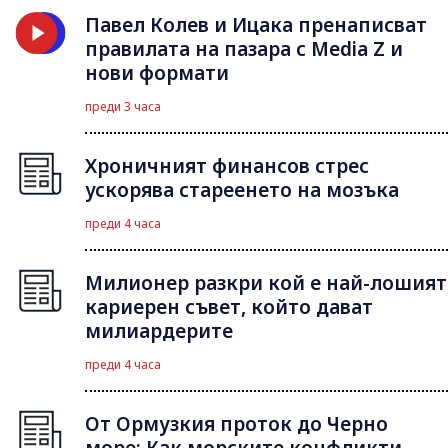
Павел Колев и Ицака пренаписват
правилата на пазара с Media Z и
нови формати
преди 3 часа
Хроничният финансов стрес
ускорява стареенето на мозъка
преди 4 часа
Милионер разкри кой е най-лошият
кариерен съвет, който дават
милиардерите
преди 4 часа
От Ормузкия проток до Черно
море: Как морските конфликти