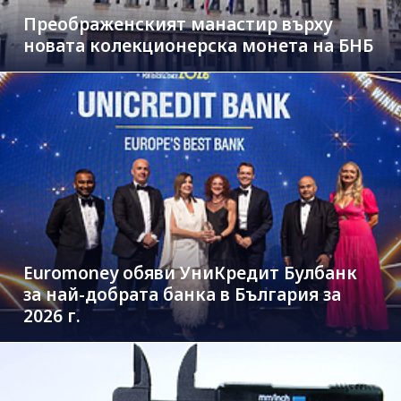
Преображенският манастир върху
новата колекционерска монета на БНБ
Euromoney обяви УниКредит Булбанк
за най-добрата банка в България за
2026 г.