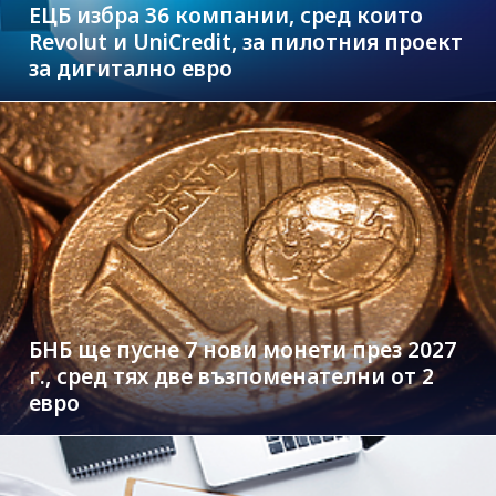
ЕЦБ избра 36 компании, сред които
Revolut и UniCredit, за пилотния проект
за дигитално евро
БНБ ще пусне 7 нови монети през 2027
г., сред тях две възпоменателни от 2
евро