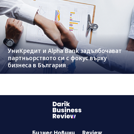
УниКредит и Alpha Bank задълбочават
партньорството си с фокус върху
бизнеса в България
Бизнес Новини
Review