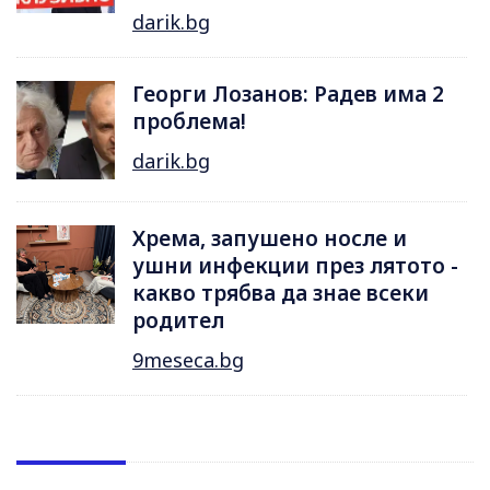
darik.bg
Георги Лозанов: Радев има 2
проблема!
darik.bg
Хрема, запушено носле и
ушни инфекции през лятотo -
какво трябва да знае всеки
родител
9meseca.bg