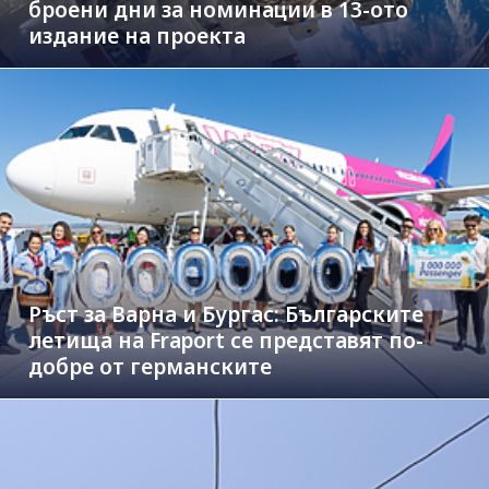
броени дни за номинации в 13-ото
издание на проекта
Ръст за Варна и Бургас: Българските
летища на Fraport се представят по-
добре от германските