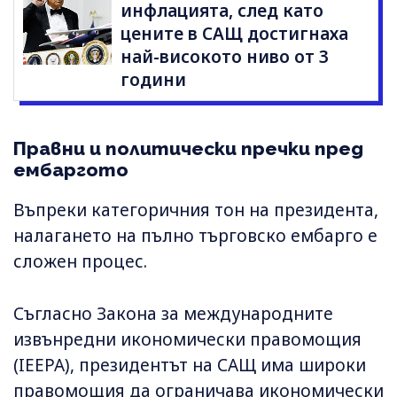
инфлацията, след като
цените в САЩ достигнаха
най-високото ниво от 3
години
Правни и политически пречки пред
ембаргото
Въпреки категоричния тон на президента,
налагането на пълно търговско ембарго е
сложен процес.
Съгласно Закона за международните
извънредни икономически правомощия
(IEEPA), президентът на САЩ има широки
правомощия да ограничава икономически