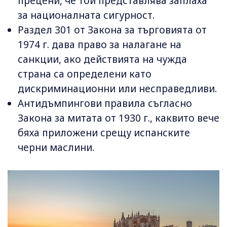
прецени, че той представлява заплаха
за националната сигурност.
Раздел 301 от Закона за търговията от
1974 г. дава право за налагане на
санкции, ако действията на чужда
страна са определени като
дискриминационни или несправедливи.
Антидъмпингови правила съгласно
Закона за митата от 1930 г., каквито вече
бяха приложени срещу испанските
черни маслини.