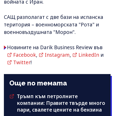
войната с Иран.
САЩ разполагат с две бази на испанска
територия – военноморската "Рота" и
военновъздушната "Морон".
Новините на Darik Business Review във
Facebook
,
Instagram
,
LinkedIn
и
Twitter
!
Още по темата
Тръмп към петролните
компании: Правите твърде много
пари, свалете цените на бензина