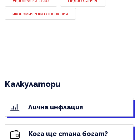
Европейски съюз
Педро Санчес
икономически отношения
Калкулатори
Лична инфлация
Кога ще стана богат?