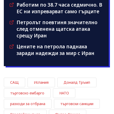
Работим по 38.7 часа седмично. В
ЕС ни изпреварват само гърците
Петролът поевтиня значително
след отменена щатска атака
срещу Иран
Цените на петрола паднаха
заради надежди за мир с Иран
САЩ
Испания
Доналд Тръмп
търговско ембарго
НАТО
разходи за отбрана
търговски санкции