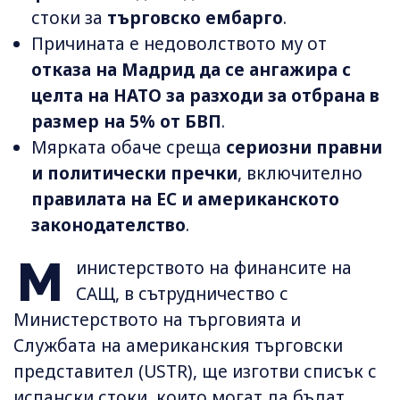
стоки за
търговско ембарго
.
Причината е недоволството му от
отказа на Мадрид да се ангажира с
целта на НАТО за разходи за отбрана в
размер на 5% от БВП
.
Мярката обаче среща
сериозни правни
и политически пречки
, включително
правилата на ЕС и американското
законодателство
.
М
инистерството на финансите на
САЩ, в сътрудничество с
Министерството на търговията и
Службата на американския търговски
представител (USTR), ще изготви списък с
испански стоки, които могат да бъдат