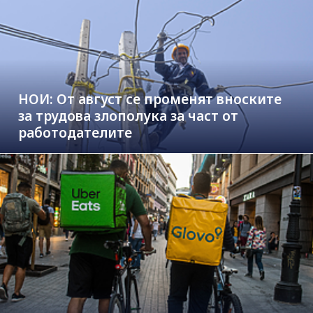
НОИ: От август се променят вноските
за трудова злополука за част от
работодателите